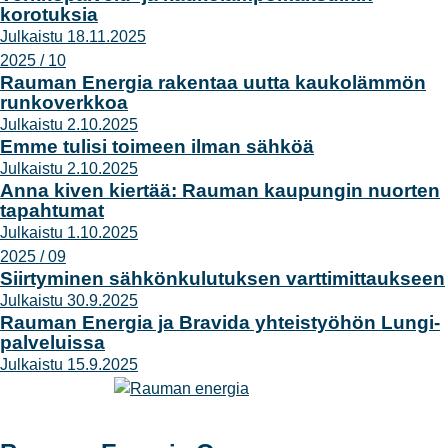
korotuksia
Julkaistu 18.11.2025
2025 / 10
Rauman Energia rakentaa uutta kaukolämmön
runkoverkkoa
Julkaistu 2.10.2025
Emme tulisi toimeen ilman sähköä
Julkaistu 2.10.2025
Anna kiven kiertää: Rauman kaupungin nuorten
tapahtumat
Julkaistu 1.10.2025
2025 / 09
Siirtyminen sähkönkulutuksen varttimittaukseen
Julkaistu 30.9.2025
Rauman Energia ja Bravida yhteistyöhön Lungi-
palveluissa
Julkaistu 15.9.2025