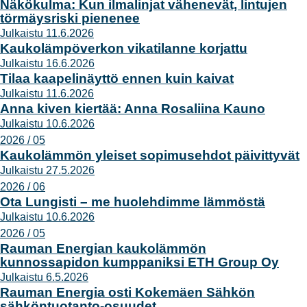
Näkökulma: Kun ilmalinjat vähenevät, lintujen
törmäysriski pienenee
Julkaistu 11.6.2026
Kaukolämpöverkon vikatilanne korjattu
Julkaistu 16.6.2026
Tilaa kaapelinäyttö ennen kuin kaivat
Julkaistu 11.6.2026
Anna kiven kiertää: Anna Rosaliina Kauno
Julkaistu 10.6.2026
2026 / 05
Kaukolämmön yleiset sopimusehdot päivittyvät
Julkaistu 27.5.2026
2026 / 06
Ota Lungisti – me huolehdimme lämmöstä
Julkaistu 10.6.2026
2026 / 05
Rauman Energian kaukolämmön
kunnossapidon kumppaniksi ETH Group Oy
Julkaistu 6.5.2026
Rauman Energia osti Kokemäen Sähkön
sähköntuotanto-osuudet