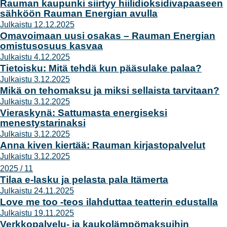
Rauman kaupunki siirtyy hiilidioksidivapaaseen
sähköön Rauman Energian avulla
Julkaistu 12.12.2025
Omavoimaan uusi osakas – Rauman Energian
omistusosuus kasvaa
Julkaistu 4.12.2025
Tietoisku: Mitä tehdä kun pääsulake palaa?
Julkaistu 3.12.2025
Mikä on tehomaksu ja miksi sellaista tarvitaan?
Julkaistu 3.12.2025
Vieraskynä: Sattumasta energiseksi
menestystarinaksi
Julkaistu 3.12.2025
Anna kiven kiertää: Rauman kirjastopalvelut
Julkaistu 3.12.2025
2025 / 11
Tilaa e-lasku ja pelasta pala Itämerta
Julkaistu 24.11.2025
Love me too -teos ilahduttaa teatterin edustalla
Julkaistu 19.11.2025
Verkkopalvelu- ja kaukolämpömaksuihin