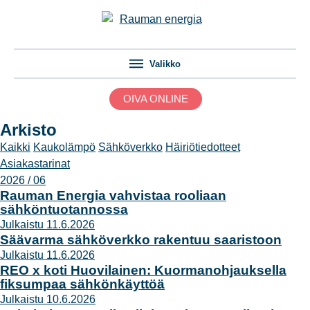
Valikko
OIVA ONLINE
Arkisto
Kaikki
Kaukolämpö
Sähköverkko
Häiriötiedotteet
Asiakastarinat
2026 / 06
Rauman Energia vahvistaa rooliaan
sähköntuotannossa
Julkaistu 11.6.2026
Säävarma sähköverkko rakentuu saaristoon
Julkaistu 11.6.2026
REO x koti Huovilainen: Kuormanohjauksella
fiksumpaa sähkönkäyttöä
Julkaistu 10.6.2026