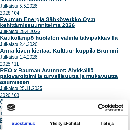
Julkaistu 5.5.2026
2026 / 04
Rauman Energia Sähköverkko Oy:n
kehittämissuunnitelma 2026
Julkaistu 29.4.2026
Kaukolämpö huoleton valinta talvipakkasilla
Julkaistu 2.4.2026
Anna kiven kiertää: Kulttuurikuppila Brummi
Julkaistu 1.4.2026
2025 / 11
REO x Rauman Asunnot: Älykkäillä
palovaroittimilla turvallisuutta ja mukavuutta
asumiseen
Julkaistu 25.11.2025
2026 / 03
Öljylämmityksestä luopumiseen
valtionavustusta
Julkaistu 18.3.2026
Rauman Energian vuosikertomus 2025 on
Suostumus
Yksityiskohdat
Tietoja
julkaistu – arki toimii ja suunta on selkeä