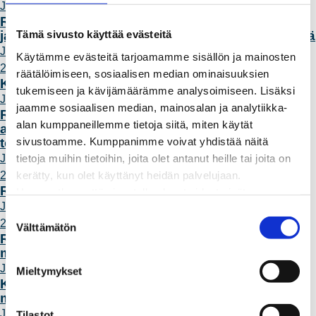
Julkaistu 27.3.2026
Rauman Biovoiman mittavat investoinnit
Tämä sivusto käyttää evästeitä
jatkuvat – Nyt uudistetaan automaatiojärjestelmä
Julkaistu 10.3.2026
Käytämme evästeitä tarjoamamme sisällön ja mainosten
2026 / 02
räätälöimiseen, sosiaalisen median ominaisuuksien
Kaukolämpö 50 vuotta
tukemiseen ja kävijämäärämme analysoimiseen. Lisäksi
Julkaistu 23.2.2026
jaamme sosiaalisen median, mainosalan ja analytiikka-
Rauman Energia paransi tuloksiaan Bondatan
alan kumppaneillemme tietoja siitä, miten käytät
asiakastutkimuksessa – kaukolämpö nousi
sivustoamme. Kumppanimme voivat yhdistää näitä
toimialavertailun kärkeen
tietoja muihin tietoihin, joita olet antanut heille tai joita on
Julkaistu 20.2.2026
kerätty, kun olet käyttänyt heidän palvelujaan.
2025 / 09
Rauman kaukolämmön tarina on “tylsä”
Huomaathan, että sivustolla olevat videot eivät
Julkaistu 15.9.2025
välttämättä toimi, jollet hyväksy markkinointievästeitä.
S
2026 / 02
Välttämätön
u
Rauman Energia mukana energiatehokkuuden
o
maajoukkueessa
s
Julkaistu 16.2.2026
Mieltymykset
t
Kaapelivika Otan ja Tarvonsaaren alueilla
maanantai yönä 16.2
u
Julkaistu 16.2.2026
m
Tilastot