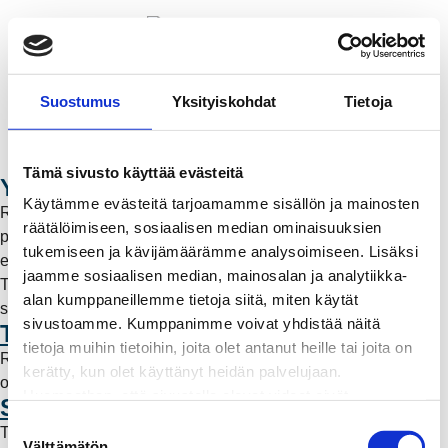
Valikko
Suostumus
Yksityiskohdat
Tietoja
OIVA ONLINE
Tämä sivusto käyttää evästeitä
Yritystietoa
Käytämme evästeitä tarjoamamme sisällön ja mainosten
Rauman Energia -konserni on Rauman kaupungin 100-
räätälöimiseen, sosiaalisen median ominaisuuksien
prosenttisesti omistama ja se tuottaa laadukkaita
tukemiseen ja kävijämäärämme analysoimiseen. Lisäksi
energiatuotteita ja -palveluja kilpailukykyiseen hintaan.
jaamme sosiaalisen median, mainosalan ja analytiikka-
Tuotteita ovat kaukolämpö, sähkönsiirto, valokuitu ja
alan kumppaneillemme tietoja siitä, miten käytät
sähköntuotanto sekä niihin liittyvät palvelut. #Toimii.
sivustoamme. Kumppanimme voivat yhdistää näitä
Tietoa Rauman Energiasta
tietoja muihin tietoihin, joita olet antanut heille tai joita on
Rauman Energia on Rauman kaupungin 100-prosenttisesti
kerätty, kun olet käyttänyt heidän palvelujaan.
omistama energiayhtiö.
Huomaathan, että sivustolla olevat videot eivät
Sähköntuotanto
välttämättä toimi, jollet hyväksy markkinointievästeitä.
S
Tavoitteenamme on investoida päästöttömään
Välttämätön