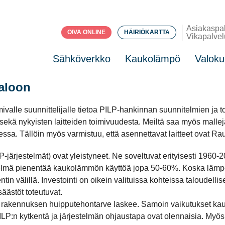
Asiakaspa
OIVA ONLINE
HÄIRIÖKARTTA
Vikapalvel
Sähköverkko
Kaukolämpö
Valoku
aloon
valle suunnittelijalle tietoa PILP-hankinnan suunnitelmien ja t
ekä nykyisten laitteiden toimivuudesta. Meiltä saa myös malleja 
essa. Tällöin myös varmistuu, että asennettavat laitteet ovat 
rjestelmät) ovat yleistyneet. Ne soveltuvat erityisesti 1960-20
estelmä pienentää kaukolämmön käyttöä jopa 50-60%. Koska lä
tin välillä. Investointi on oikein valituissa kohteissa taloudell
säästöt toteutuvat.
s rakennuksen huipputehontarve laskee. Samoin vaikutukset ka
ILP:n kytkentä ja järjestelmän ohjaustapa ovat olennaisia. Myös 