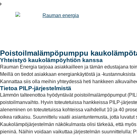
Poistoilmalämpöpumppu kaukolämpöt
Yhteistyö kaukolämpöyhtiön kanssa
Rauman Energia tarjoaa asiakkailleen ja tämän edustajana toimi
Meillä on tiedot asiakkaan energiankäytöstä ja -kustannuksista s
Kannattaa siis olla meihin yhteydessä heti hankkeen alkuvaihe
Tietoa PILP-järjestelmistä
Lämmön talteenottoa hyödyntävät poistoilmalämpöpumput (PILP-jä
poistoilmanvaihto. Hyvin toteutetuissa hankkeissa PILP-järj
aleneminen on toteutetuissa kohteissa vaihdellut 10 ja 40 prosen
oikea ratkaisu. Suunnittelu vaatii asiantuntemusta, jotta luvatut 
Kaukolämpöjärjestelmän näkökulmasta olisi tärkeää, että myö
pieninä. Näihin voidaan vaikuttaa järjestelmän suunnittelulla: P