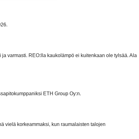
026.
i ja varmasti. REO:lla kaukolämpö ei kuitenkaan ole tylsää. Ala
ossapitokumppaniksi ETH Group Oy:n.
nä vielä korkeammaksi, kun raumalaisten talojen