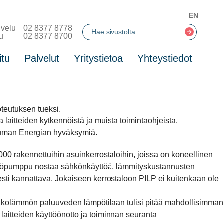
EN
lvelu
02 8377 8778
u
02 8377 8700
itu
Palvelut
Yritystietoa
Yhteystiedot
oteutuksen tueksi.
laitteiden kytkennöistä ja muista toimintaohjeista.
Rauman Energian hyväksymiä.
00 rakennettuihin asuinkerrostaloihin, joissa on koneellinen
mpöpumppu nostaa sähkönkäyttöä, lämmityskustannusten
isesti kannattava. Jokaiseen kerrostaloon PILP ei kuitenkaan ole
ukolämmön paluuveden lämpötilaan tulisi pitää mahdollisimman
laitteiden käyttöönotto ja toiminnan seuranta