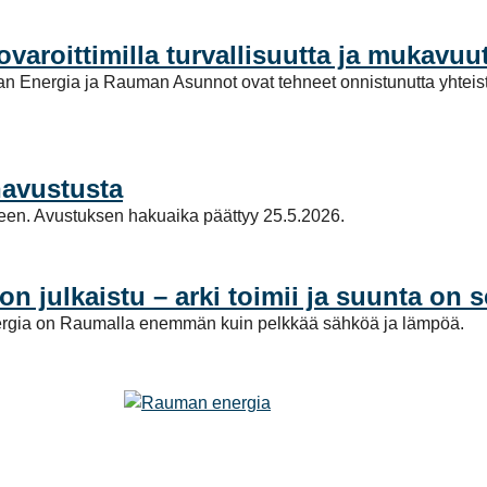
varoittimilla turvallisuutta ja mukavu
man Energia ja Rauman Asunnot ovat tehneet onnistunutta yhteisty
navustusta
een. Avustuksen hakuaika päättyy 25.5.2026.
julkaistu – arki toimii ja suunta on s
ä energia on Raumalla enemmän kuin pelkkää sähköä ja lämpöä.