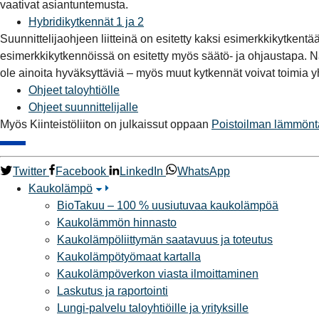
vaativat asiantuntemusta.
Hybridikytkennät 1 ja 2
Suunnittelijaohjeen liitteinä on esitetty kaksi esimerkkikytken
esimerkkikytkennöissä on esitetty myös säätö- ja ohjaustapa. N
ole ainoita hyväksyttäviä – myös muut kytkennät voivat toimia y
Ohjeet taloyhtiölle
Ohjeet suunnittelijalle
Myös Kiinteistöliiton on julkaissut oppaan
Poistoilman lämmönta
Twitter
Facebook
LinkedIn
WhatsApp
Kaukolämpö
BioTakuu – 100 % uusiutuvaa kaukolämpöä
Kaukolämmön hinnasto
Kaukolämpöliittymän saatavuus ja toteutus
Kaukolämpötyömaat kartalla
Kaukolämpöverkon viasta ilmoittaminen
Laskutus ja raportointi
Lungi-palvelu taloyhtiöille ja yrityksille