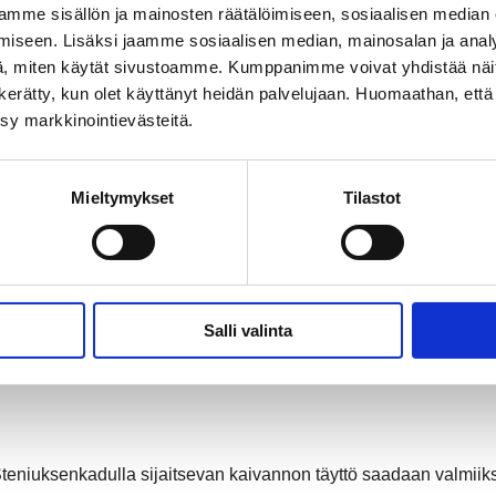
mme sisällön ja mainosten räätälöimiseen, sosiaalisen median
iseen. Lisäksi jaamme sosiaalisen median, mainosalan ja analy
, miten käytät sivustoamme. Kumppanimme voivat yhdistää näitä t
on kerätty, kun olet käyttänyt heidän palvelujaan. Huomaathan, että 
ksy markkinointievästeitä.
Mieltymykset
Tilastot
Salli valinta
teniuksenkadulla sijaitsevan kaivannon täyttö saadaan valmiiks