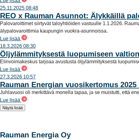
Lue lisää
25.11.2025 08:48
REO x Rauman Asunnot: Älykkäillä palo
Palovaroittimet siirtyvät taloyhtiöiden vastuulle 1.1.2026. Rau
älypalovaroittimia kaupungin vuokra-asunnoissa.
Lue lisää
18.3.2026 08:30
Öljylämmityksestä luopumiseen valtio
Elinvoimakeskus tarjoaa avustusta öljylämmityksestä luopumis
Lue lisää
27.3.2026 10:57
Rauman Energian vuosikertomus 2025 on 
Juhlavuosi oli merkittävä monella tapaa, ja se muistutti, ett
Lue lisää
Näytä lisää
Rauman Energia Oy