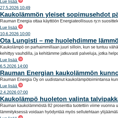
Lue lisää
a
27.5.2026 10:49
l
Kaukolämmön yleiset sopimusehdot päi
i
Rauman Energia ottaa käyttöön Energiateollisuus ry:n suositt
n
Lue lisää
t
10.6.2026 10:00
a
Ota Lungisti – me huolehdimme lämmö
Kaukolämpö on parhaimmillaan juuri silloin, kun se tuntuu vähän
kehittyy vauhdilla, ja kehitämme jatkuvasti palveluja, jotka helpo
Lue lisää
6.5.2026 14:00
Rauman Energian kaukolämmön kunno
Rauman Energia Oy on uudistanut kaukolämpötoimintansa kunn
Lue lisää
2.4.2026 07:00
Kaukolämpö huoleton valinta talvipakka
Rauman kaukolämmöstä 82 prosenttia tuotettiin viime vuonna uu
lämmityksessä voidaan hyödyntää myös sellutehtaan ylijäämä