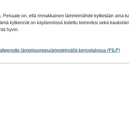
tää. Periaate on, että rinnakkainen lämmönlähde kytketään aina 
ämä kytkennät on käytännössä todettu toimiviksi sekä kaukolämp
htä hyvin.
lteenotto lämpöpumppujärjestelmällä kerrostalossa (PILP)