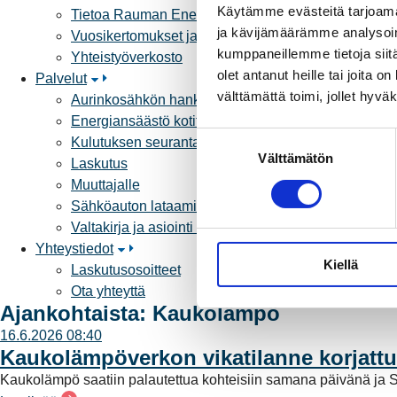
Käytämme evästeitä tarjoama
Tietoa Rauman Energiasta
ja kävijämäärämme analysoim
Vuosikertomukset ja asiakaslehti
kumppaneillemme tietoja siitä
Yhteistyöverkosto
olet antanut heille tai joita 
Palvelut
välttämättä toimi, jollet hyvä
Aurinkosähkön hankinta
Energiansäästö kotitaloudessa
S
Kulutuksen seuranta
Välttämätön
u
Laskutus
o
Muuttajalle
s
Sähköauton lataaminen
t
Valtakirja ja asiointi toisen puolesta
u
Yhteystiedot
Kiellä
m
Laskutusosoitteet
u
Ota yhteyttä
k
Ajankohtaista: Kaukolämpö
s
16.6.2026 08:40
e
Kaukolämpöverkon vikatilanne korjattu
n
Kaukolämpö saatiin palautettua kohteisiin samana päivänä ja S
v