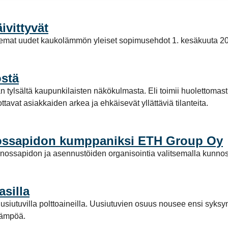
vittyvät
elemat uudet kaukolämmön yleiset sopimusehdot 1. kesäkuuta 2
stä
 tylsältä kaupunkilaisten näkökulmasta. Eli toimii huolettomast
ttavat asiakkaiden arkea ja ehkäisevät yllättäviä tilanteita.
ssapidon kumppaniksi ETH Group Oy
ossapidon ja asennustöiden organisointia valitsemalla kunn
silla
siutuvilla polttoaineilla. Uusiutuvien osuus nousee ensi syksy
lämpöä.