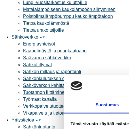
Lungi-vuositarkastus kuluttajille
Matalalämpöiseen kaukolämpöön siirtyminen
Poistoilmalämpöpumppu kaukolämpötaloon
Tietoa kaukolämmöstä
Tietoa urakoitsijoille
Sähköverkko
Energiayhteisöt
Kaapelinäyttö ja puunkaatoapu
Säävarma sähköverkko
Sähköliittymät
Sähkön mittaus ja raportointi
Sähkönkulutuksen ohjaus kiinteistössä
Sähköverkon kehittämissuunnitelma
Tuotannon liittäminen verkkoon
Työmaat kartalla
Suostumus
Verkkopalvelutuotteet ja hinnastot
Vikapalvelu ja tietoa jakeluhäiriöistä
Yritystietoa
Tämä sivusto käyttää eväste
Sähköntuotanto