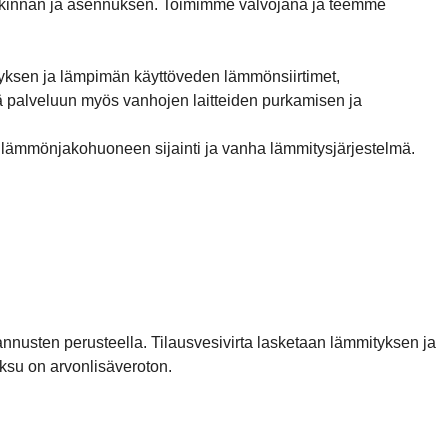
nkinnan ja asennuksen. Toimimme valvojana ja teemme
yksen ja lämpimän käyttöveden lämmönsiirtimet,
tää palveluun myös vanhojen laitteiden purkamisen ja
 lämmönjakohuoneen sijainti ja vanha lämmitysjärjestelmä.
annusten perusteella. Tilausvesivirta lasketaan lämmityksen ja
aksu on arvonlisäveroton.