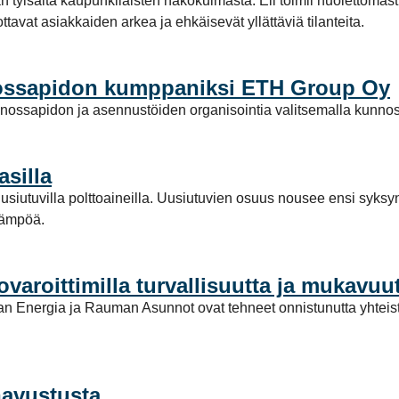
 tylsältä kaupunkilaisten näkökulmasta. Eli toimii huolettomast
ttavat asiakkaiden arkea ja ehkäisevät yllättäviä tilanteita.
ssapidon kumppaniksi ETH Group Oy
ossapidon ja asennustöiden organisointia valitsemalla kunn
silla
siutuvilla polttoaineilla. Uusiutuvien osuus nousee ensi syksy
lämpöä.
varoittimilla turvallisuutta ja mukavu
man Energia ja Rauman Asunnot ovat tehneet onnistunutta yhteisty
navustusta