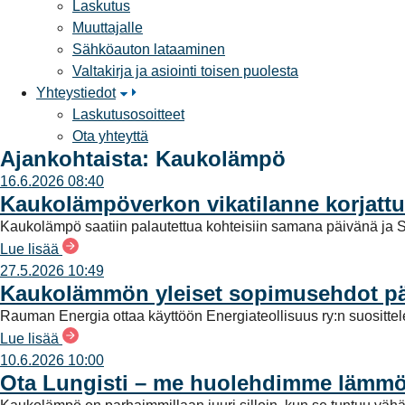
Laskutus
Muuttajalle
Sähköauton lataaminen
Valtakirja ja asiointi toisen puolesta
Yhteystiedot
Laskutusosoitteet
Ota yhteyttä
Ajankohtaista: Kaukolämpö
16.6.2026 08:40
Kaukolämpöverkon vikatilanne korjattu
Kaukolämpö saatiin palautettua kohteisiin samana päivänä ja S
Lue lisää
27.5.2026 10:49
Kaukolämmön yleiset sopimusehdot päi
Rauman Energia ottaa käyttöön Energiateollisuus ry:n suositt
Lue lisää
10.6.2026 10:00
Ota Lungisti – me huolehdimme lämmö