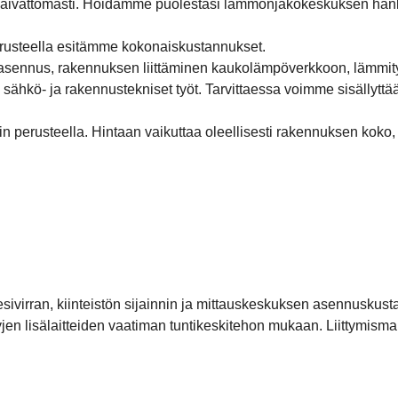
 vaivattomasti. Hoidamme puolestasi lämmönjakokeskuksen ha
erusteella esitämme kokonaiskustannukset.
 asennus, rakennuksen liittäminen kaukolämpöverkkoon, lämmit
-, sähkö- ja rakennustekniset työt. Tarvittaessa voimme sisällyt
 perusteella. Hintaan vaikuttaa oleellisesti rakennuksen koko,
esivirran, kiinteistön sijainnin ja mittauskeskuksen asennuskust
yjen lisälaitteiden vaatiman tuntikeskitehon mukaan. Liittymism