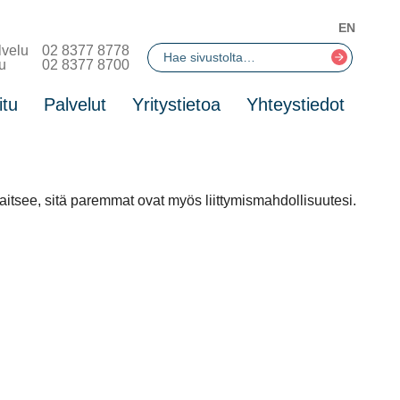
EN
lvelu
02 8377 8778
u
02 8377 8700
itu
Palvelut
Yritystietoa
Yhteystiedot
itsee, sitä paremmat ovat myös liittymismahdollisuutesi.