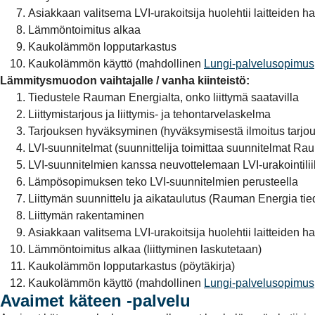
Asiakkaan valitsema LVI-urakoitsija huolehtii laitteiden 
Lämmöntoimitus alkaa
Kaukolämmön lopputarkastus
Kaukolämmön käyttö (mahdollinen
Lungi-palvelusopimus
Lämmitysmuodon vaihtajalle / vanha kiinteistö:
Tiedustele Rauman Energialta, onko liittymä saatavilla
Liittymistarjous ja liittymis- ja tehontarvelaskelma
Tarjouksen hyväksyminen (hyväksymisestä ilmoitus tarjouk
LVI-suunnitelmat (suunnittelija toimittaa suunnitelmat R
LVI-suunnitelmien kanssa neuvottelemaan LVI-urakointili
Lämpösopimuksen teko LVI-suunnitelmien perusteella
Liittymän suunnittelu ja aikataulutus (Rauman Energia tie
Liittymän rakentaminen
Asiakkaan valitsema LVI-urakoitsija huolehtii laitteiden 
Lämmöntoimitus alkaa (liittyminen laskutetaan)
Kaukolämmön lopputarkastus (pöytäkirja)
Kaukolämmön käyttö (mahdollinen
Lungi-palvelusopimus
Avaimet käteen -palvelu