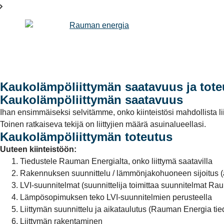
Kaukolämpöliittymän saatavuus ja tote
Kaukolämpöliittymän saatavuus
Ihan ensimmäiseksi selvitämme, onko kiinteistösi mahdollista l
Toinen ratkaiseva tekijä on liittyjien määrä asuinalueellasi.
Kaukolämpöliittymän toteutus
Uuteen kiinteistöön:
Tiedustele Rauman Energialta, onko liittymä saatavilla
Rakennuksen suunnittelu / lämmönjakohuoneen sijoitus (
LVI-suunnitelmat (suunnittelija toimittaa suunnitelmat R
Lämpösopimuksen teko LVI-suunnitelmien perusteella
Liittymän suunnittelu ja aikataulutus (Rauman Energia tie
Liittymän rakentaminen