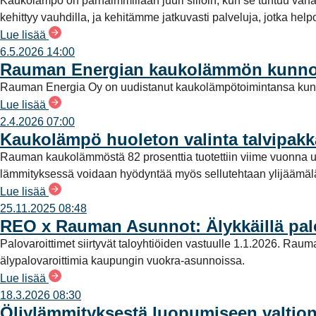
Kaukolämpö on parhaimmillaan juuri silloin, kun se tuntuu vähän
kehittyy vauhdilla, ja kehitämme jatkuvasti palveluja, jotka helpo
Lue lisää
6.5.2026 14:00
Rauman Energian kaukolämmön kunno
Rauman Energia Oy on uudistanut kaukolämpötoimintansa kunn
Lue lisää
2.4.2026 07:00
Kaukolämpö huoleton valinta talvipakka
Rauman kaukolämmöstä 82 prosenttia tuotettiin viime vuonna uu
lämmityksessä voidaan hyödyntää myös sellutehtaan ylijäämä
Lue lisää
25.11.2025 08:48
REO x Rauman Asunnot: Älykkäillä palo
Palovaroittimet siirtyvät taloyhtiöiden vastuulle 1.1.2026. Rau
älypalovaroittimia kaupungin vuokra-asunnoissa.
Lue lisää
18.3.2026 08:30
Öljylämmityksestä luopumiseen valtio