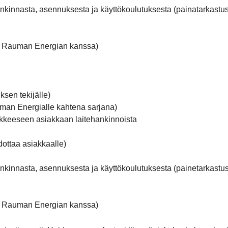
hankinnasta, asennuksesta ja käyttökoulutuksesta (painatarkastus
Rauman Energian kanssa)
sen tekijälle)
auman Energialle kahtena sarjana)
ikkeeseen asiakkaan laitehankinnoista
dottaa asiakkaalle)
hankinnasta, asennuksesta ja käyttökoulutuksesta (painetarkastus
Rauman Energian kanssa)