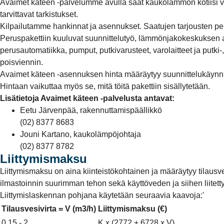
Avaimet käteen -palvelumme avulla saat kaukolämmön kotiisi
tarvittavat tarkistukset.
Kilpailutamme hankinnat ja asennukset. Saatujen tarjousten p
Peruspakettiin kuuluvat suunnittelutyö, lämmönjakokeskuksen
perusautomatiikka, pumput, putkivarusteet, varolaitteet ja putki
poisviennin.
Avaimet käteen -asennuksen hinta määräytyy suunnittelukäynnin
Hintaan vaikuttaa myös se, mitä töitä pakettiin sisällytetään.
Lisätietoja Avaimet käteen -palvelusta antavat:
Eetu Järvenpää, rakennuttamispäällikkö
(02) 8377 8683
Jouni Kartano, kaukolämpöjohtaja
(02) 8377 8782
Liittymismaksu
Liittymismaksu on aina kiinteistökohtainen ja määräytyy tilausv
ilmastoinnin suurimman tehon sekä käyttöveden ja siihen liitett
Liittymislaskennan pohjana käytetään seuraavia kaavoja:'
Tilausvesivirta = V (m3/h)
Liittymismaksu (€)
0,15 - 2
K x (2772 + 6728 x V)