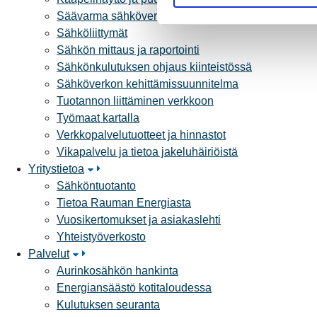
u
Säävarma sähköverkko
k
Sähköliittymät
s
Sähkön mittaus ja raportointi
e
Sähkönkulutuksen ohjaus kiinteistössä
n
Sähköverkon kehittämissuunnitelma
v
Tuotannon liittäminen verkkoon
a
Työmaat kartalla
l
Verkkopalvelutuotteet ja hinnastot
i
Vikapalvelu ja tietoa jakeluhäiriöistä
n
Yritystietoa
t
Sähköntuotanto
a
Tietoa Rauman Energiasta
Vuosikertomukset ja asiakaslehti
Yhteistyöverkosto
Palvelut
Aurinkosähkön hankinta
Energiansäästö kotitaloudessa
Kulutuksen seuranta