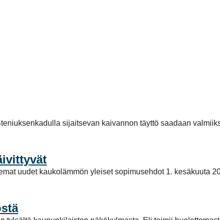
teniuksenkadulla sijaitsevan kaivannon täyttö saadaan valmiiks
vittyvät
elemat uudet kaukolämmön yleiset sopimusehdot 1. kesäkuuta 2
stä