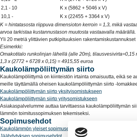
2,1 - 10
K x (5862 + 5046 x V)
10,1 -
K x (22455 + 3364 x V)
K = hintatasosta riippuva dimensioton kerroin = 1,3, mikä vasta
arvoa tarkistaa kustannustason muutosta vastaavalla määrällä.
Yli 20 metriä ylittävien putkipituuksien rakentamiskustannukset
Esimerkki:
Omakotitalo runkolinjan lähellä (alle 20m), tilausvesivirta=0,15
1,3 x (2772 + 6728 x 0,15) = 4915,55 euroa
Kaukolämpöliittymän siirto
Kaukolämpöliittymä on kiinteistön irtainta omaisuutta, eikä se a
meille täyttämällä oheisen kaukolämpöliittymän siirto -lomakke
Kaukolämpöliittymän siirto yksityisomistukseen
Kaukolämpöliittymän siirto yritysomistukseen
Asiakaspalvelumme auttaa tarvittaessa kaukolämpöliittymän sii
lämmön toimitussopimuksen tekemiseksi.
Sopimusehdot
Kaukolämmön yleiset sopimusehdot
Jäähdytyksen sopimusehdot