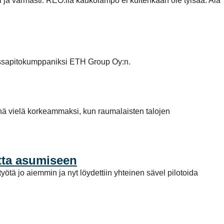
i ja varmasti. REO:lla kaukolämpö ei kuitenkaan ole tylsää. Ala
ossapitokumppaniksi ETH Group Oy:n.
nä vielä korkeammaksi, kun raumalaisten talojen
utta asumiseen
ötä jo aiemmin ja nyt löydettiin yhteinen sävel pilotoida