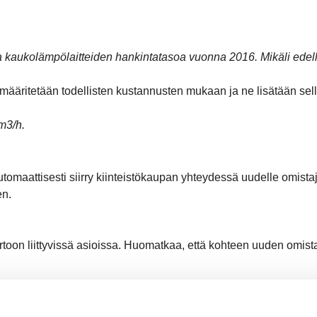
a kaukolämpölaitteiden hankintatasoa vuonna 2016. Mikäli edellä
 määritetään todellisten kustannusten mukaan ja ne lisätään sel
 m3/h.
utomaattisesti siirry kiinteistökaupan yhteydessä uudelle omistaj
en.
rtoon liittyvissä asioissa. Huomatkaa, että kohteen uuden omi