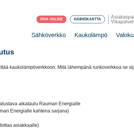
Asiakaspa
OIVA ONLINE
HÄIRIÖKARTTA
Vikapalvel
Sähköverkko
Kaukolämpö
Valoku
utus
iittää kaukolämpöverkkoon. Mitä lähempänä runkoverkkoa se sija
alustava aikataulu Rauman Energialle
auman Energialle kahtena sarjana)
dottaa asiakkaalle)