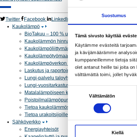
Suostumus
Twitter
Facebook
LinkedIn
WhatsApp
Kaukolämpö
BioTakuu – 100 % uusiutuvaa kaukolämpöä
Tämä sivusto käyttää eväste
Kaukolämmön hinnasto
Käytämme evästeitä tarjoama
Kaukolämpöliittymän saatavuus ja toteutus
ja kävijämäärämme analysoim
Kaukolämpötyömaat kartalla
kumppaneillemme tietoja siitä
Kaukolämpöverkon viasta ilmoittaminen
olet antanut heille tai joita 
Laskutus ja raportointi
välttämättä toimi, jollet hyvä
Lungi-palvelu taloyhtiöille ja yrityksille
Lungi-vuositarkastus kuluttajille
S
Matalalämpöiseen kaukolämpöön siirtyminen
Välttämätön
u
Poistoilmalämpöpumppu kaukolämpötaloon
o
Tietoa kaukolämmöstä
s
Tietoa urakoitsijoille
t
Sähköverkko
u
Energiayhteisöt
Kiellä
m
Kaapelinäyttö ja puunkaatoapu