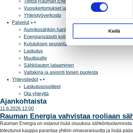
Tietoa Rauman Energiasta
o
Vuosikertomukset ja asiakaslehti
s
Yhteistyöverkosto
t
Palvelut
u
Aurinkosähkön hankinta
Kiellä
m
Energiansäästö kotitaloudessa
u
Kulutuksen seuranta
k
Laskutus
s
Muuttajalle
e
Sähköauton lataaminen
n
Valtakirja ja asiointi toisen puolesta
v
Yhteystiedot
a
Laskutusosoitteet
l
Ota yhteyttä
i
Ajankohtaista
n
11.6.2026 12:00
t
Rauman Energia vahvistaa rooliaan s
a
Rauman Energia on ostanut lisää osuuksia sähköntuotannost
toteutunut kauppa parantaa yhtiön omavaraisuutta ja lisää pää