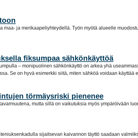
stoon
a maa- ja merikaapeliyhteydellä. Työn myötä alueelle muodost
ksella fiksumpaa sähkönkäyttöä
pumpulla – monipuolinen sähkönkäyttö on arkea yhä useammassa
a. Se on hyvä esimerkki siitä, miten sähköä voidaan käyttää enti
intujen törmäysriski pienenee
avarmuutena, mutta sillä on vaikutuksia myös ympäröivään luo
teniuksenkadulla sijaitsevan kaivannon täyttö saadaan valmiiks