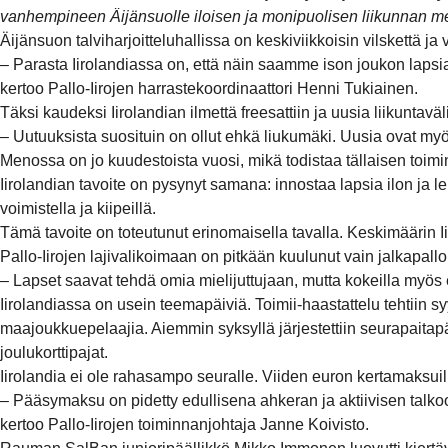
vanhempineen Äijänsuolle iloisen ja monipuolisen liikunnan m
Äijänsuon talviharjoitteluhallissa on keskiviikkoisin vilskettä ja
– Parasta Iirolandiassa on, että näin saamme ison joukon laps
kertoo Pallo-Iirojen harrastekoordinaattori Henni Tukiainen.
Täksi kaudeksi Iirolandian ilmettä freesattiin ja uusia liikuntaväl
– Uutuuksista suosituin on ollut ehkä liukumäki. Uusia ovat my
Menossa on jo kuudestoista vuosi, mikä todistaa tällaisen toi
Iirolandian tavoite on pysynyt samana: innostaa lapsia ilon ja le
voimistella ja kiipeillä.
Tämä tavoite on toteutunut erinomaisella tavalla. Keskimäärin I
Pallo-Iirojen lajivalikoimaan on pitkään kuulunut vain jalkapall
– Lapset saavat tehdä omia mielijuttujaan, mutta kokeilla myös e
Iirolandiassa on usein teemapäiviä. Toimii-haastattelu tehtii
maajoukkuepelaajia. Aiemmin syksyllä järjestettiin seurapaitapäi
joulukorttipajat.
Iirolandia ei ole rahasampo seuralle. Viiden euron kertamaksuilla
– Pääsymaksu on pidetty edullisena ahkeran ja aktiivisen talkoo
kertoo Pallo-Iirojen toiminnanjohtaja Janne Koivisto.