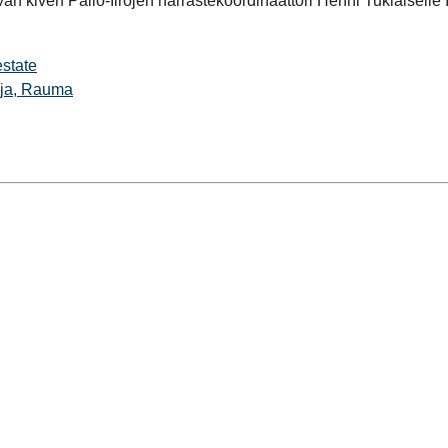
 kiven Pallo-Iirojen harrastekoordinaattori Henni Tukiaiselle I
state
aja, Rauma