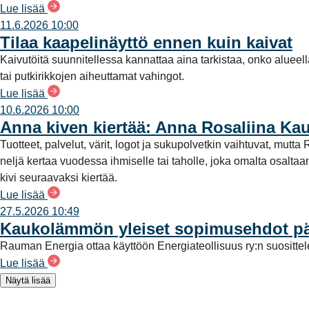
Lue lisää
11.6.2026 10:00
Tilaa kaapelinäyttö ennen kuin kaivat
Kaivutöitä suunnitellessa kannattaa aina tarkistaa, onko alueel
tai putkirikkojen aiheuttamat vahingot.
Lue lisää
10.6.2026 10:00
Anna kiven kiertää: Anna Rosaliina Ka
Tuotteet, palvelut, värit, logot ja sukupolvetkin vaihtuvat, mu
neljä kertaa vuodessa ihmiselle tai taholle, joka omalta osalt
kivi seuraavaksi kiertää.
Lue lisää
27.5.2026 10:49
Kaukolämmön yleiset sopimusehdot päi
Rauman Energia ottaa käyttöön Energiateollisuus ry:n suositt
Lue lisää
Näytä lisää