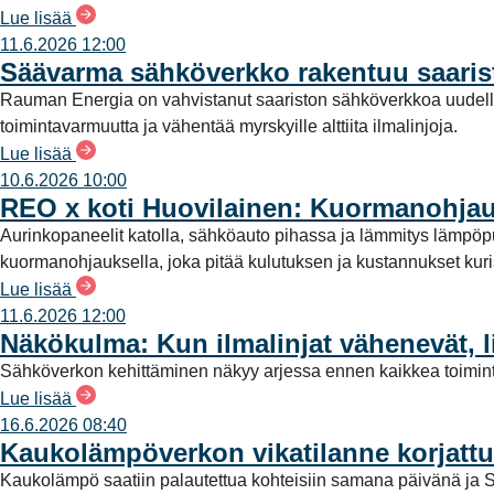
Lue lisää
11.6.2026 12:00
Säävarma sähköverkko rakentuu saari
Rauman Energia on vahvistanut saariston sähköverkkoa uudell
toimintavarmuutta ja vähentää myrskyille alttiita ilmalinjoja.
Lue lisää
10.6.2026 10:00
REO x koti Huovilainen: Kuormanohjau
Aurinkopaneelit katolla, sähköauto pihassa ja lämmitys lämpö
kuormanohjauksella, joka pitää kulutuksen ja kustannukset kuriss
Lue lisää
11.6.2026 12:00
Näkökulma: Kun ilmalinjat vähenevät, l
Sähköverkon kehittäminen näkyy arjessa ennen kaikkea toimint
Lue lisää
16.6.2026 08:40
Kaukolämpöverkon vikatilanne korjattu
Kaukolämpö saatiin palautettua kohteisiin samana päivänä ja S