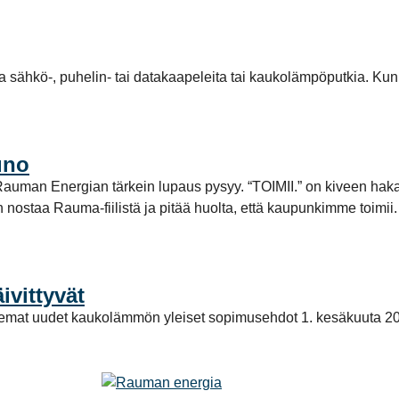
la sähkö-, puhelin- tai datakaapeleita tai kaukolämpöputkia. Kun
uno
tta Rauman Energian tärkein lupaus pysyy. “TOIMII.” on kiveen ha
aan nostaa Rauma-fiilistä ja pitää huolta, että kaupunkimme toi
vittyvät
elemat uudet kaukolämmön yleiset sopimusehdot 1. kesäkuuta 2