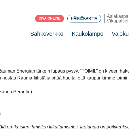
Asiakaspa
OIVA ONLINE
HÄIRIÖKARTTA
Vikapalvel
Sähköverkko
Kaukolämpö
Valoku
tta Rauman Energian tärkein lupaus pysyy. “TOIMII.” on kiveen ha
aan nostaa Rauma-fiilistä ja pitää huolta, että kaupunkimme toi
 Sanna Peräntie)
n
tä eri-ikäisten ihmisten liikuttamiseksi. Iirolandia on poikkeuks