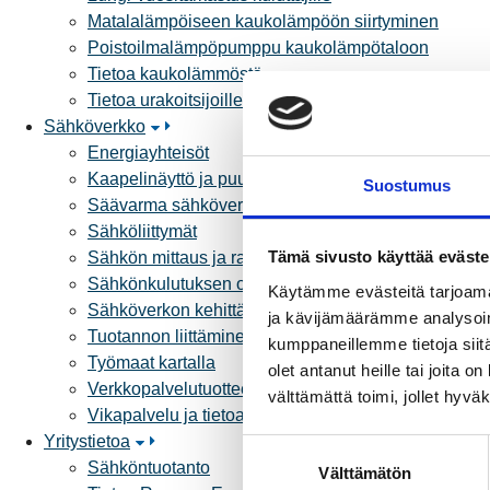
Matalalämpöiseen kaukolämpöön siirtyminen
Poistoilmalämpöpumppu kaukolämpötaloon
Tietoa kaukolämmöstä
Tietoa urakoitsijoille
Sähköverkko
Energiayhteisöt
Kaapelinäyttö ja puunkaatoapu
Suostumus
Säävarma sähköverkko
Sähköliittymät
Tämä sivusto käyttää eväste
Sähkön mittaus ja raportointi
Sähkönkulutuksen ohjaus kiinteistössä
Käytämme evästeitä tarjoama
Sähköverkon kehittämissuunnitelma
ja kävijämäärämme analysoim
Tuotannon liittäminen verkkoon
kumppaneillemme tietoja siitä
Työmaat kartalla
olet antanut heille tai joita 
Verkkopalvelutuotteet ja hinnastot
välttämättä toimi, jollet hyvä
Vikapalvelu ja tietoa jakeluhäiriöistä
Yritystietoa
S
Sähköntuotanto
Välttämätön
u