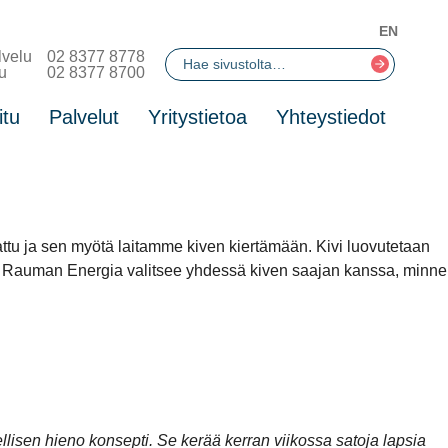
EN
lvelu
02 8377 8778
u
02 8377 8700
itu
Palvelut
Yritystietoa
Yhteystiedot
kattu ja sen myötä laitamme kiven kiertämään. Kivi luovutetaan
mii. Rauman Energia valitsee yhdessä kiven saajan kanssa, minne
ellisen hieno konsepti. Se kerää kerran viikossa satoja lapsia