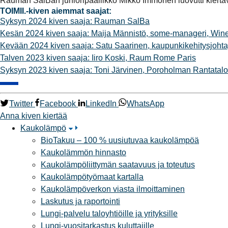
Rauman SalBan junioripäällikkö Mikko Immonen luovutti kiertävän
TOIMII.-kiven aiemmat saajat:
Syksyn 2024 kiven saaja: Rauman SalBa
Kesän 2024 kiven saaja: Maija Männistö, some-manageri, Wine
Kevään 2024 kiven saaja: Satu Saarinen, kaupunkikehitysjoht
Talven 2023 kiven saaja: Iiro Koski, Raum Rome Paris
Syksyn 2023 kiven saaja: Toni Järvinen, Poroholman Rantatalo
Twitter
Facebook
LinkedIn
WhatsApp
Anna kiven kiertää
Kaukolämpö
BioTakuu – 100 % uusiutuvaa kaukolämpöä
Kaukolämmön hinnasto
Kaukolämpöliittymän saatavuus ja toteutus
Kaukolämpötyömaat kartalla
Kaukolämpöverkon viasta ilmoittaminen
Laskutus ja raportointi
Lungi-palvelu taloyhtiöille ja yrityksille
Lungi-vuositarkastus kuluttajille