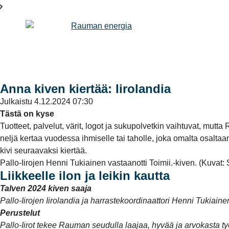
Anna kiven kiertää: Iirolandia
Julkaistu
4.12.2024 07:30
Tästä on kyse
Tuotteet, palvelut, värit, logot ja sukupolvetkin vaihtuvat, mu
neljä kertaa vuodessa ihmiselle tai taholle, joka omalta osalt
kivi seuraavaksi kiertää.
Pallo-Iirojen Henni Tukiainen vastaanotti Toimii.-kiven. (Kuvat:
Liikkeelle ilon ja leikin kautta
Talven 2024 kiven saaja
Pallo-Iirojen Iirolandia ja harrastekoordinaattori Henni Tukiaine
Perustelut
Pallo-Iirot tekee Rauman seudulla laajaa, hyvää ja arvokasta työ