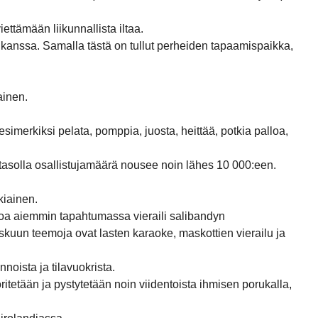
ettämään liikunnallista iltaa.
 kanssa. Samalla tästä on tullut perheiden tapaamispaikka,
ainen.
esimerkiksi pelata, pomppia, juosta, heittää, potkia palloa,
itasolla osallistujamäärä nousee noin lähes 10 000:een.
kiainen.
koa aiemmin tapahtumassa vieraili salibandyn
askuun teemoja ovat lasten karaoke, maskottien vierailu ja
noista ja tilavuokrista.
tetään ja pystytetään noin viidentoista ihmisen porukalla,