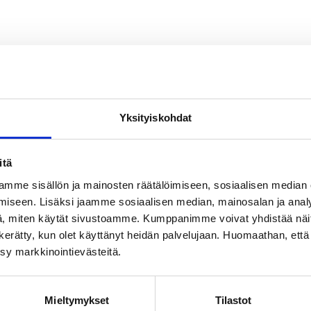
Yksityiskohdat
itä
mme sisällön ja mainosten räätälöimiseen, sosiaalisen median
iseen. Lisäksi jaamme sosiaalisen median, mainosalan ja analy
, miten käytät sivustoamme. Kumppanimme voivat yhdistää näitä t
on kerätty, kun olet käyttänyt heidän palvelujaan. Huomaathan, että 
ksy markkinointievästeitä.
Mieltymykset
Tilastot