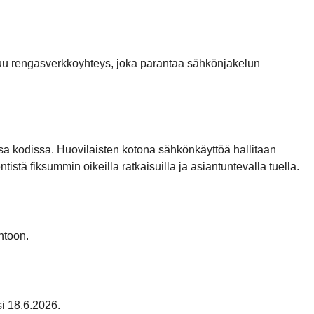
uu rengasverkkoyhteys, joka parantaa sähkönjakelun
 kodissa. Huovilaisten kotona sähkönkäyttöä hallitaan
stä fiksummin oikeilla ratkaisuilla ja asiantuntevalla tuella.
ntoon.
i 18.6.2026.