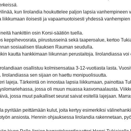
erkeissä.
 vilinää, kun Iirolandia houkuttelee paljon lapsia vanhempineen vi
ia liikkumaan iloisesti ja vapaamuotoisesti yhdessä vanhempien
ineitä hankittiin osin Korsi-säätiön tuella.
ös keppihevosrata, piirustusseinä sekä taaperoalue, kertoo Tuki
minnan sosiaalisen tilauksen Rauman seudulla.
ikin kautta hankkimaan liikunnan perustaitoja. Iirolandiassa voi 
irolandiaan osallistuu kolmisensataa 3-12-vuotiasta lasta. Vuos
o. Iirolandiassa sen sijaan on haettu monipuolisuutta.
ri lajeja. Tärkeintä on innostaa lapsia liikkumaan, painottaa Tu
n syyslomariehassa, jossa oli muun muassa kasvomaalausta. Viik
vä, jossa muut paikalliset seurat saivat esitellä lajejaan. Marr
 pyritään peittämään kulut, joita kertyy esimerkiksi välinehankin
työn ansiosta. Hennin ohjauksessa Iirolandia rakennetaan, pyöri