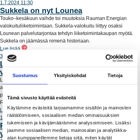
1.7.2024 11:30
Sukkela on nyt Lounea
Touko–kesäkuun vaihde toi muutoksia Rauman Energian
valokuituliiketoimintaan. Sukkela-valokuitu liittyy osaksi
Lounean palvelutarjontaa tehdyn liiketoimintakaupan myötä.
Sukkela on jäämässä nimenä historiaan.
Lue lisää
30.5.2024 13:00
Lounea ostaa Rauman Energialta
valokuituverkon palveluliiketoiminnan
Suostumus
Yksityiskohdat
Tietoja
Liiketoimintakauppa vahvistaa Lounean jo ennestään vahvaa
asemaa valokuitumarkkinassa ja tuo kotimaisen Lounean
palvelut saataville tuhansille omakoti- ja taloyhtiöasunnoille
Tämä sivusto käyttää evästeitä
Rauman alueella.
Käytämme evästeitä tarjoamamme sisällön ja mainosten
Lue lisää
räätälöimiseen, sosiaalisen median ominaisuuksien
13.12.2023 13:07
tukemiseen ja kävijämäärämme analysoimiseen. Lisäksi
REO x Juniorilukko: Nopeilla
jaamme sosiaalisen median, mainosalan ja analytiikka-
yhteyksillä junioriurheilua kotisohville
alan kumppaneillemme tietoja siitä, miten käytät