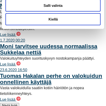
l
Nopea netti nyt ja tulevaisuudessa
Salli valinta
i
Listasimme faktoja, miksi Suomi tarvitsee kuitua. Ja miksi
n
Rauman Energia haluaa varmistaa, että raumalaisille on
t
Kiellä
tarjolla aitoa valokuitua nykyisiin ja tuleviin
a
tiedonsiirtotarpeisiin.
Lue lisää
1.7.2020 00:20
Moni tarvitsee uudessa normaalissa
Sukkelaa nettiä
Valokuituyhteyden suorituskyvyn nostokampanja päättyi.
Lue lisää
23.6.2020 16:50
Tuomas Hakalan perhe on valokuidun
onnellinen käyttäjä
Vasta valokuidulla saatiin kotiin häiriötön ja nopea
tietoliikenneyhteys.
Lue lisää
Näytä lisää