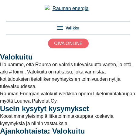
Valikko
OIVA ONLINE
Valokuitu
Haluamme, että Rauma on valmis tulevaisuutta varten, ja että
arki #Toimii. Valokuitu on ratkaisu, joka varmistaa
kotitalouksien tietoliikenneyhteyksien toimivuuden nyt ja
tulevaisuudessa.
Rauman Energian valokuituverkkoa operoi liiketoimintakaupan
myötä Lounea Palvelut Oy.
Usein kysytyt kysymykset
Koostimme yleisimpiä liiketoimintakauppaa koskevia
kysymyksiä ja niihin vastauksia.
Ajankohtaista: Valokuitu