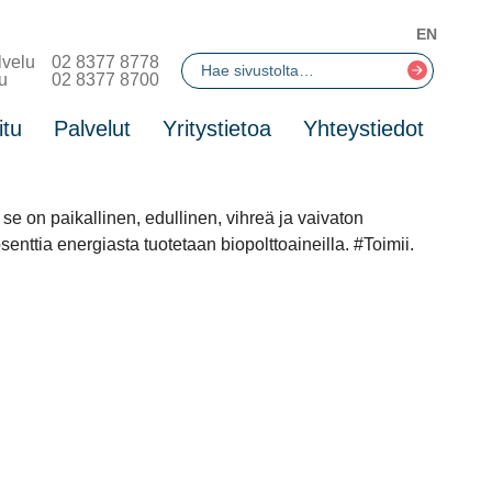
EN
lvelu
02 8377 8778
u
02 8377 8700
itu
Palvelut
Yritystietoa
Yhteystiedot
 on paikallinen, edullinen, vihreä ja vaivaton
tia energiasta tuotetaan biopolttoaineilla. #Toimii.