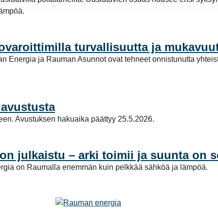
lämpöä.
varoittimilla turvallisuutta ja mukavu
man Energia ja Rauman Asunnot ovat tehneet onnistunutta yhteisty
navustusta
een. Avustuksen hakuaika päättyy 25.5.2026.
julkaistu – arki toimii ja suunta on s
ä energia on Raumalla enemmän kuin pelkkää sähköä ja lämpöä.