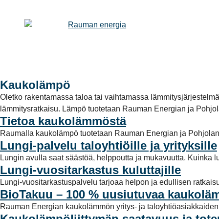
Kaukolämpö
Oletko rakentamassa taloa tai vaihtamassa lämmitysjärjestelmä
lämmitysratkaisu. Lämpö tuotetaan Rauman Energian ja Pohjola
Tietoa kaukolämmöstä
Raumalla kaukolämpö tuotetaan Rauman Energian ja Pohjol
Lungi-palvelu taloyhtiöille ja yrityksille
Lungin avulla saat säästöä, helppoutta ja mukavuutta. Kuinka lu
Lungi-vuositarkastus kuluttajille
Lungi-vuositarkastuspalvelu tarjoaa helpon ja edullisen ratkai
BioTakuu – 100 % uusiutuvaa kaukolä
Rauman Energian kaukolämmön yritys- ja taloyhtiöasiakkaiden 
Kaukolämpöliittymän saatavuus ja tote