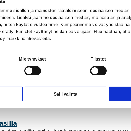
itä
teniuksenkadulla sijaitsevan kaivannon täyttö saadaan valmiiks
mme sisällön ja mainosten räätälöimiseen, sosiaalisen median
iseen. Lisäksi jaamme sosiaalisen median, mainosalan ja analy
, miten käytät sivustoamme. Kumppanimme voivat yhdistää näitä t
vittyvät
on kerätty, kun olet käyttänyt heidän palvelujaan. Huomaathan, että 
elemat uudet kaukolämmön yleiset sopimusehdot 1. kesäkuuta 2
ksy markkinointievästeitä.
stä
Mieltymykset
Tilastot
 tylsältä kaupunkilaisten näkökulmasta. Eli toimii huolettomast
ttavat asiakkaiden arkea ja ehkäisevät yllättäviä tilanteita.
ssapidon kumppaniksi ETH Group Oy
Salli valinta
ossapidon ja asennustöiden organisointia valitsemalla kunn
silla
siutuvilla polttoaineilla. Uusiutuvien osuus nousee ensi syksy