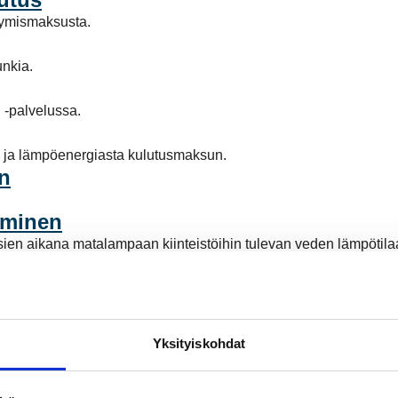
ttymismaksusta.
nkia.
 -palvelussa.
 ja lämpöenergiasta kulutusmaksun.
n
yminen
en aikana matalampaan kiinteistöihin tulevan veden lämpötila
aloon
tkennöistä.
tymän rakentajalle.
Yksityiskohdat