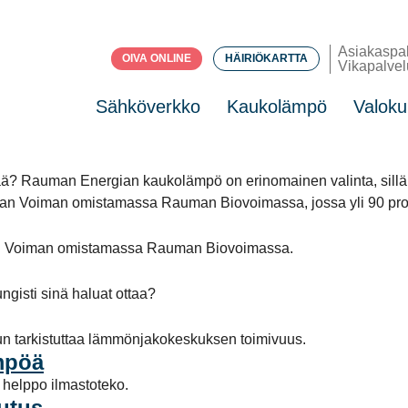
Asiakaspa
OIVA ONLINE
HÄIRIÖKARTTA
Vikapalvel
Sähköverkko
Kaukolämpö
Valoku
ä? Rauman Energian kaukolämpö on erinomainen valinta, sillä se
n Voiman omistamassa Rauman Biovoimassa, jossa yli 90 prosent
an Voiman omistamassa Rauman Biovoimassa.
ngisti sinä haluat ottaa?
sun tarkistuttaa lämmönjakokeskuksen toimivuus.
mpöä
helppo ilmastoteko.
utus