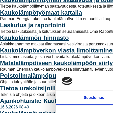
Tietoa kaukolämpöliittymän saatavuudesta, toteutuksesta ja lii
Kaukolämpötyömaat kartalla
Rauman Energia rakentaa kaukolämpöverkko eri puolilla kaupu
Laskutus ja raportointi
Tietoa laskutuksesta ja kulutuksen seuraamisesta Oma Raportti
Kaukolämmön hinnasto
Asiakkaanamme maksat tilaamastasi vesivirrasta perusmaksun
Kaukolämpöverkon viasta ilmoittamine
Listasimme asioita, joista voi havaita kaukolämpöverkon vian.
Matalalämpöiseen kaukolämpöön siirt
Rauman Energian kaukolämpöverkossa siirrytään tulevien vuosi
Poistoilmalämpöpumppu kaukolämpöt
Ohjeita taloyhtiölle ja suunnittelijalle sekä tietopaketti hybridiky
Tietoa urakoitsijoille
Teknisiä ohjeita ja oikeanlaisia menettelytapoja kaukolämpöliit
Suostumus
Ajankohtaista: Kaukolämpö
16.6.2026 08:40