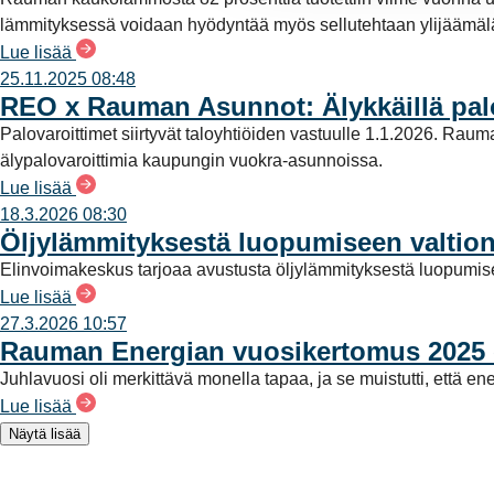
v
lämmityksessä voidaan hyödyntää myös sellutehtaan ylijäämä
a
Lue lisää
l
25.11.2025 08:48
i
REO x Rauman Asunnot: Älykkäillä palo
n
Palovaroittimet siirtyvät taloyhtiöiden vastuulle 1.1.2026. Rau
t
älypalovaroittimia kaupungin vuokra-asunnoissa.
a
Lue lisää
18.3.2026 08:30
Öljylämmityksestä luopumiseen valtio
Elinvoimakeskus tarjoaa avustusta öljylämmityksestä luopumis
Lue lisää
27.3.2026 10:57
Rauman Energian vuosikertomus 2025 on 
Juhlavuosi oli merkittävä monella tapaa, ja se muistutti, ett
Lue lisää
Näytä lisää