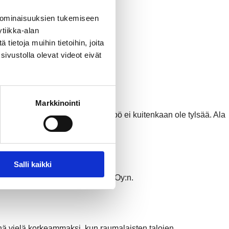
i 18.6.2026.
 ominaisuuksien tukemiseen
tiikka-alan
ietoja muihin tietoihin, joita
sivustolla olevat videot eivät
026.
Markkinointi
i ja varmasti. REO:lla kaukolämpö ei kuitenkaan ole tylsää. Ala
Salli kaikki
ossapitokumppaniksi ETH Group Oy:n.
nä vielä korkeammaksi, kun raumalaisten talojen