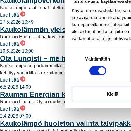
Kaukolämpöverkon vikatilanne korjattu
Tämä sivusto käyttää eväste
Kaukolämpö saatiin palautettua kohteisiin samana päivänä ja S
Käytämme evästeitä tarjoama
Lue lisää
ja kävijämäärämme analysoim
27.5.2026 10:49
kumppaneillemme tietoja siitä
Kaukolämmön yleiset sopimusehdot päi
olet antanut heille tai joita 
Rauman Energia ottaa käyttöön Energiateollisuus ry:n suositt
välttämättä toimi, jollet hyvä
Lue lisää
10.6.2026 10:00
S
Ota Lungisti – me huolehdimme lämmö
Välttämätön
u
Kaukolämpö on parhaimmillaan juuri silloin, kun se tuntuu vähän
o
kehittyy vauhdilla, ja kehitämme jatkuvasti palveluja, jotka helpo
s
Lue lisää
t
6.5.2026 14:00
u
Rauman Energian kaukolämmön kunno
Kiellä
m
u
Rauman Energia Oy on uudistanut kaukolämpötoimintansa kunn
k
Lue lisää
s
2.4.2026 07:00
Kaukolämpö huoleton valinta talvipakka
e
n
Rauman kaukolämmöstä 82 prosenttia tuotettiin viime vuonna uu