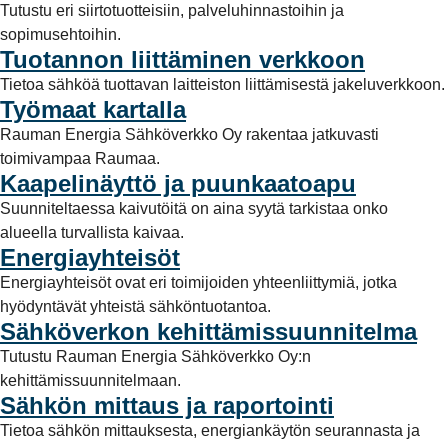
Tutustu eri siirtotuotteisiin, palveluhinnastoihin ja
sopimusehtoihin.
Tuotannon liittäminen verkkoon
Tietoa sähköä tuottavan laitteiston liittämisestä jakeluverkkoon.
Työmaat kartalla
Rauman Energia Sähköverkko Oy rakentaa jatkuvasti
toimivampaa Raumaa.
Kaapelinäyttö ja puunkaatoapu
Suunniteltaessa kaivutöitä on aina syytä tarkistaa onko
alueella turvallista kaivaa.
Energiayhteisöt
Energiayhteisöt ovat eri toimijoiden yhteenliittymiä, jotka
hyödyntävät yhteistä sähköntuotantoa.
Sähköverkon kehittämissuunnitelma
Tutustu Rauman Energia Sähköverkko Oy:n
kehittämissuunnitelmaan.
Sähkön mittaus ja raportointi
Tietoa sähkön mittauksesta, energiankäytön seurannasta ja