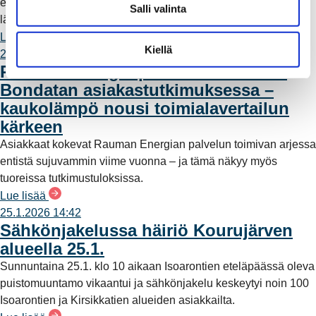
energia on Raumalla enemmän kuin pelkkää sähköä ja
Salli valinta
i
lämpöä.
n
Lue lisää
t
Kiellä
20.2.2026 14:12
a
Rauman Energia paransi tuloksiaan
Bondatan asiakastutkimuksessa –
kaukolämpö nousi toimialavertailun
kärkeen
Asiakkaat kokevat Rauman Energian palvelun toimivan arjessa
entistä sujuvammin viime vuonna – ja tämä näkyy myös
tuoreissa tutkimustuloksissa.
Lue lisää
25.1.2026 14:42
Sähkönjakelussa häiriö Kourujärven
alueella 25.1.
Sunnuntaina 25.1. klo 10 aikaan Isoarontien eteläpäässä oleva
puistomuuntamo vikaantui ja sähkönjakelu keskeytyi noin 100
Isoarontien ja Kirsikkatien alueiden asiakkailta.