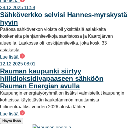
Lue lisää
28.12.2025 11:58
Sähköverkko selvisi Hannes-myrskystä
hyvin
Pääosa sähköverkon vioista oli yksittäisiä asiakkaita
koskeneita pienjännitevikoja saaristossa ja Kaarojärven
alueella. Laakossa oli keskijännitevika, joka koski 33
asiakasta.
Lue lisää
12.12.2025 08:01
Rauman kaupunki siirtyy
hiilidioksidivapaaseen sähköön
Rauman Energian avulla
Kaupungin energiatyöryhmä on lisäksi valmistellut kaupungin
kohteissa käytettävän kaukolämmön muuttamista
hiilineutraaliksi vuoden 2026 alusta lähtien.
Lue lisää
Näytä lisää