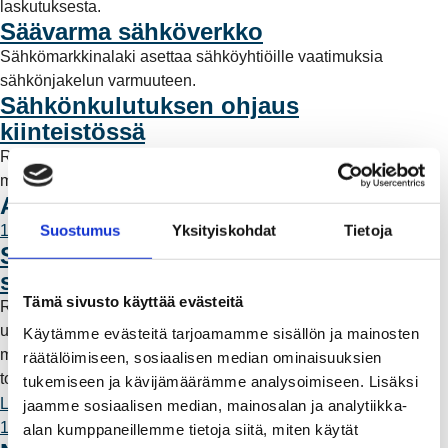
laskutuksesta.
Säävarma sähköverkko
Sähkömarkkinalaki asettaa sähköyhtiöille vaatimuksia
sähkönjakelun varmuuteen.
Sähkönkulutuksen ohjaus
kiinteistössä
Rauman Energia Sähköverkko tarjoaa mahdollisuuden
muuttaa sähkönkulutuksen ohjausta myöhempään.
Ajankohtaista: Sähköverkko
Suostumus
Yksityiskohdat
Tietoja
11.6.2026 12:00
Säävarma sähköverkko rakentuu
saaristoon
Tämä sivusto käyttää evästeitä
Rauman Energia on vahvistanut saariston sähköverkkoa
uudella maa- ja merikaapeliyhteydellä. Työn myötä alueelle
Käytämme evästeitä tarjoamamme sisällön ja mainosten
muodostuu rengasverkkoyhteys, joka parantaa sähkönjakelun
räätälöimiseen, sosiaalisen median ominaisuuksien
toimintavarmuutta ja vähentää myrskyille alttiita ilmalinjoja.
tukemiseen ja kävijämäärämme analysoimiseen. Lisäksi
Lue lisää
jaamme sosiaalisen median, mainosalan ja analytiikka-
11.6.2026 12:00
alan kumppaneillemme tietoja siitä, miten käytät