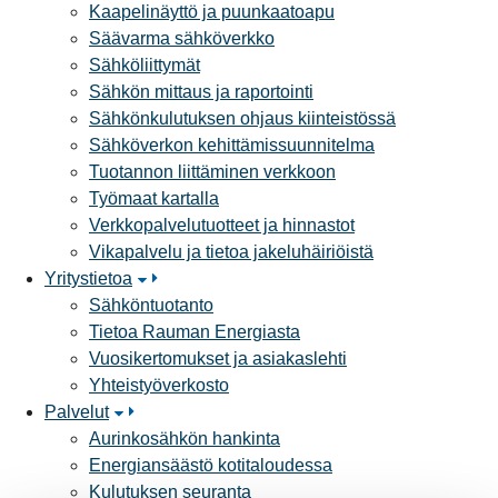
Kaapelinäyttö ja puunkaatoapu
Säävarma sähköverkko
Sähköliittymät
Sähkön mittaus ja raportointi
Sähkönkulutuksen ohjaus kiinteistössä
Sähköverkon kehittämissuunnitelma
Tuotannon liittäminen verkkoon
Työmaat kartalla
Verkkopalvelutuotteet ja hinnastot
Vikapalvelu ja tietoa jakeluhäiriöistä
Yritystietoa
Sähköntuotanto
Tietoa Rauman Energiasta
Vuosikertomukset ja asiakaslehti
Yhteistyöverkosto
Palvelut
Aurinkosähkön hankinta
Energiansäästö kotitaloudessa
Kulutuksen seuranta