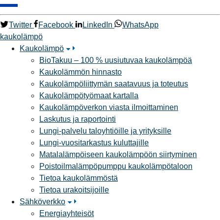
Twitter
Facebook
LinkedIn
WhatsApp
kaukolämpö
Kaukolämpö
BioTakuu – 100 % uusiutuvaa kaukolämpöä
Kaukolämmön hinnasto
Kaukolämpöliittymän saatavuus ja toteutus
Kaukolämpötyömaat kartalla
Kaukolämpöverkon viasta ilmoittaminen
Laskutus ja raportointi
Lungi-palvelu taloyhtiöille ja yrityksille
Lungi-vuositarkastus kuluttajille
Matalalämpöiseen kaukolämpöön siirtyminen
Poistoilmalämpöpumppu kaukolämpötaloon
Tietoa kaukolämmöstä
Tietoa urakoitsijoille
Sähköverkko
Energiayhteisöt