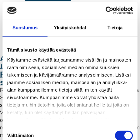
Laskutus
Muuttajalle
Sähköauton lataaminen
Suostumus
Yksityiskohdat
Tietoja
Valtakirja ja asiointi toisen puolesta
Yhteystiedot
Laskutusosoitteet
Tämä sivusto käyttää evästeitä
Ota yhteyttä
Ajankohtaista
Käytämme evästeitä tarjoamamme sisällön ja mainosten
11.6.2026 12:00
räätälöimiseen, sosiaalisen median ominaisuuksien
Rauman Energia vahvistaa rooliaan
tukemiseen ja kävijämäärämme analysoimiseen. Lisäksi
sähköntuotannossa
jaamme sosiaalisen median, mainosalan ja analytiikka-
alan kumppaneillemme tietoja siitä, miten käytät
Rauman Energia on ostanut lisää osuuksia sähköntuotannosta
sivustoamme. Kumppanimme voivat yhdistää näitä
Suomessa ja Pohjoismaissa, kun Kokemäen Sähkö Oy myi
tietoja muihin tietoihin, joita olet antanut heille tai joita on
sähköntuotanto-osuutensa Rauman Energia Oy:lle.
kerätty, kun olet käyttänyt heidän palvelujaan.
Vappuaattona toteutunut kauppa parantaa yhtiön
Huomaathan, että sivustolla olevat videot eivät
omavaraisuutta ja lisää päästötöntä sähköntuotantoa. Mutta
välttämättä toimi, jollet hyväksy markkinointievästeitä.
mitä tämä tarkoittaa käytännössä – ja miksi sähköntuotantoa on
S
myös kaukana Raumalta?
Välttämätön
u