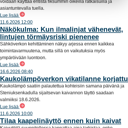
voidaan käyttää entistä fiksummin oikeilla ratkaisuilla ja
asiantuntevalla tuella.
Lue lisää
11.6.2026 12:00
Näkökulma: Kun ilmalinjat vähenevät,
lintujen törmäysriski pienenee
Sähköverkon kehittäminen näkyy arjessa ennen kaikkea
toimintavarmuutena, mutta sillä on vaikutuksia myös
ympäröivään luontoon.
Lue lisää
16.6.2026 08:40
Kaukolämpöverkon vikatilanne korjattu
Kaukolämpö saatiin palautettua kohteisiin samana päivänä ja
Steniuksenkadulla sijaitsevan kaivannon täyttö saadaan
valmiiksi 18.6.2026.
Lue lisää
11.6.2026 10:00
Tilaa kaapelinäyttö ennen kuin kaivat
Kaivutöitä suunnitellessa kannattaa aina tarkistaa, onko