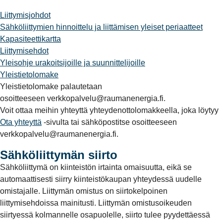
Liittymisjohdot
Sähköliittymien hinnoittelu ja liittämisen yleiset periaatteet
Kapasiteettikartta
Liittymisehdot
Yleisohje urakoitsijoille ja suunnittelijoille
Yleistietolomake
Yleistietolomake palautetaan
osoitteeseen verkkopalvelu@raumanenergia.fi.
Voit ottaa meihin yhteyttä yhteydenottolomakkeella, joka löytyy
Ota yhteyttä
-sivulta tai sähköpostitse osoitteeseen
verkkopalvelu@raumanenergia.fi.
Sähköliittymän siirto
Sähköliittymä on kiinteistön irtainta omaisuutta, eikä se
automaattisesti siirry kiinteistökaupan yhteydessä uudelle
omistajalle. Liittymän omistus on siirtokelpoinen
liittymisehdoissa mainitusti. Liittymän omistusoikeuden
siirtyessä kolmannelle osapuolelle, siirto tulee pyydettäessä