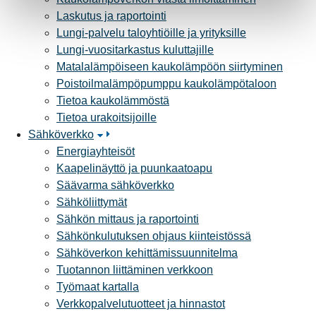
Laskutus ja raportointi
Lungi-palvelu taloyhtiöille ja yrityksille
Lungi-vuositarkastus kuluttajille
Matalalämpöiseen kaukolämpöön siirtyminen
Poistoilmalämpöpumppu kaukolämpötaloon
Tietoa kaukolämmöstä
Tietoa urakoitsijoille
Sähköverkko
Energiayhteisöt
Kaapelinäyttö ja puunkaatoapu
Säävarma sähköverkko
Sähköliittymät
Sähkön mittaus ja raportointi
Sähkönkulutuksen ohjaus kiinteistössä
Sähköverkon kehittämissuunnitelma
Tuotannon liittäminen verkkoon
Työmaat kartalla
Verkkopalvelutuotteet ja hinnastot