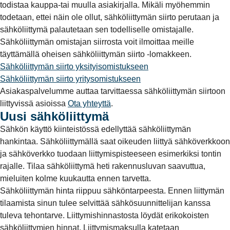
todistaa kauppa-tai muulla asiakirjalla. Mikäli myöhemmin
todetaan, ettei näin ole ollut, sähköliittymän siirto perutaan ja
sähköliittymä palautetaan sen todelliselle omistajalle.
Sähköliittymän omistajan siirrosta voit ilmoittaa meille
täyttämällä oheisen sähköliittymän siirto -lomakkeen.
Sähköliittymän siirto yksityisomistukseen
Sähköliittymän siirto yritysomistukseen
Asiakaspalvelumme auttaa tarvittaessa sähköliittymän siirtoon
liittyvissä asioissa
Ota yhteyttä
.
Uusi sähköliittymä
Sähkön käyttö kiinteistössä edellyttää sähköliittymän
hankintaa. Sähköliittymällä saat oikeuden liittyä sähköverkkoon
ja sähköverkko tuodaan liittymispisteeseen esimerkiksi tontin
rajalle. Tilaa sähköliittymä heti rakennusluvan saavuttua,
mieluiten kolme kuukautta ennen tarvetta.
Sähköliittymän hinta riippuu sähköntarpeesta. Ennen liittymän
tilaamista sinun tulee selvittää sähkösuunnittelijan kanssa
tuleva tehontarve. Liittymishinnastosta löydät erikokoisten
sähköliittymien hinnat. Liittymismaksulla katetaan