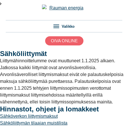
Valikko
OIVA ONLINE
Sähköliittymät
Liittymähinnoittelumme ovat muuttuneet 1.1.2025 alkaen.
Jatkossa kaikki liittymät ovat arvonlisäverollisia.
Arvonlisäverolliset liittymismaksut eivät ole palautuskelpoisia
maksuja sähköliittymää purettaessa. Palautuskelpoisia ovat
ennen 1.1.2025 tehtyjen liittymissopimusten verottomat
liittymismaksut liittymisehdoissa määritellyillä erillä
vähennettynä, ellei toisin liittymissopimuksessa mainita.
Hinnastot, ohjeet ja lomakkeet
Sähköverkon liittymismaksut
Sähköliittymän tilaajan muistilista