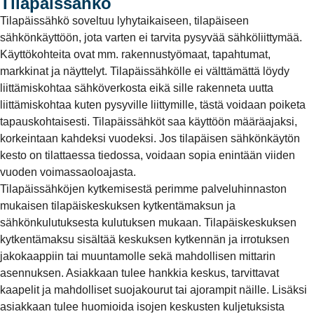
Tilapäissähkö
Tilapäissähkö soveltuu lyhytaikaiseen, tilapäiseen
sähkönkäyttöön, jota varten ei tarvita pysyvää sähköliittymää.
Käyttökohteita ovat mm. rakennustyömaat, tapahtumat,
markkinat ja näyttelyt. Tilapäissähkölle ei välttämättä löydy
liittämiskohtaa sähköverkosta eikä sille rakenneta uutta
liittämiskohtaa kuten pysyville liittymille, tästä voidaan poiketa
tapauskohtaisesti. Tilapäissähköt saa käyttöön määräajaksi,
korkeintaan kahdeksi vuodeksi. Jos tilapäisen sähkönkäytön
kesto on tilattaessa tiedossa, voidaan sopia enintään viiden
vuoden voimassaoloajasta.
Tilapäissähköjen kytkemisestä perimme palveluhinnaston
mukaisen tilapäiskeskuksen kytkentämaksun ja
sähkönkulutuksesta kulutuksen mukaan. Tilapäiskeskuksen
kytkentämaksu sisältää keskuksen kytkennän ja irrotuksen
jakokaappiin tai muuntamolle sekä mahdollisen mittarin
asennuksen. Asiakkaan tulee hankkia keskus, tarvittavat
kaapelit ja mahdolliset suojakourut tai ajorampit näille. Lisäksi
asiakkaan tulee huomioida isojen keskusten kuljetuksista