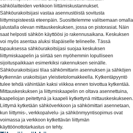
sähkölaitteiden verkkoon liittämiskustannukset.
Sähköurakoitsijasi vastaa asennustöistä sovitusta
liittymispisteestä eteenpäin. Suosittelemme valitsemaan omalla
jalustalla olevan mittauskeskuksen, jossa on pistorasiat. Näin
saat helposti sähkön käyttöösi jo rakennusaikana. Keskuksen
voi myös asentaa aluksi tilapäiselle telineelle. Tässä
tapauksessa sähköurakoitsijasi suojaa keskuksen
liittymiskaapelin ja siirtää sen myöhemmin lopulliseen
sijoituspaikkaan esimerkiksi rakennuksen seinälle.
Sähköurakoitsijasi tilaa sähkömittarin asennuksen ja sähköjen
kytkennän urakoitsijan yleistietolomakkeella. Kytkentäpyyntö
tulee tehdä vähintään kaksi viikkoa ennen toivottua kytkentää.
Mittauskeskuksen ja liittymiskaapelin on oltava asennettuina,
kaapeliojan peitettynä ja kaapeli kytkettynä mittauskeskukseen.
Liittymä kytketään sähköverkkoon ja sähkömittari asennetaan,
kun liittymis-, verkkopalvelu- ja sähkönmyyntisopimus ovat
voimassa ja verkkoon kytkettävän liittymän
käyttöönottotarkastus on tehty.