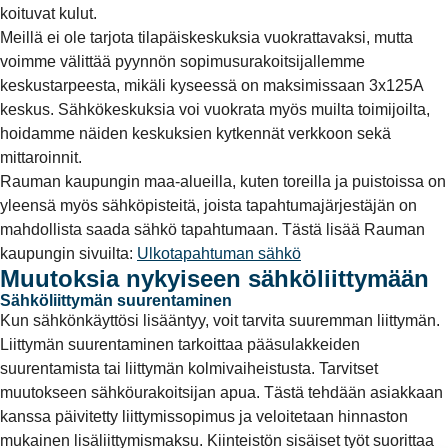
koituvat kulut.
Meillä ei ole tarjota tilapäiskeskuksia vuokrattavaksi, mutta
voimme välittää pyynnön sopimusurakoitsijallemme
keskustarpeesta, mikäli kyseessä on maksimissaan 3x125A
keskus. Sähkökeskuksia voi vuokrata myös muilta toimijoilta,
hoidamme näiden keskuksien kytkennät verkkoon sekä
mittaroinnit.
Rauman kaupungin maa-alueilla, kuten toreilla ja puistoissa on
yleensä myös sähköpisteitä, joista tapahtumajärjestäjän on
mahdollista saada sähkö tapahtumaan. Tästä lisää Rauman
kaupungin sivuilta:
Ulkotapahtuman sähkö
Muutoksia nykyiseen sähköliittymään
Sähköliittymän suurentaminen
Kun sähkönkäyttösi lisääntyy, voit tarvita suuremman liittymän.
Liittymän suurentaminen tarkoittaa pääsulakkeiden
suurentamista tai liittymän kolmivaiheistusta. Tarvitset
muutokseen sähköurakoitsijan apua. Tästä tehdään asiakkaan
kanssa päivitetty liittymissopimus ja veloitetaan hinnaston
mukainen lisäliittymismaksu. Kiinteistön sisäiset työt suorittaa