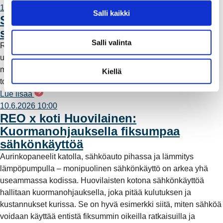
11.6.2026 12:00
v
Salli kaikki
Säävarma sähköverkko rakentuu
a
saaristoon
l
Salli valinta
Rauman Energia on vahvistanut saariston sähköverkkoa
i
uudella maa- ja merikaapeliyhteydellä. Työn myötä alueelle
n
muodostuu rengasverkkoyhteys, joka parantaa sähkönjakelun
t
Kiellä
toimintavarmuutta ja vähentää myrskyille alttiita ilmalinjoja.
a
Lue lisää
10.6.2026 10:00
REO x koti Huovilainen:
Kuormanohjauksella fiksumpaa
sähkönkäyttöä
Aurinkopaneelit katolla, sähköauto pihassa ja lämmitys
lämpöpumpulla – monipuolinen sähkönkäyttö on arkea yhä
useammassa kodissa. Huovilaisten kotona sähkönkäyttöä
hallitaan kuormanohjauksella, joka pitää kulutuksen ja
kustannukset kurissa. Se on hyvä esimerkki siitä, miten sähköä
voidaan käyttää entistä fiksummin oikeilla ratkaisuilla ja