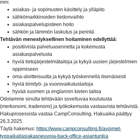
mm:
asiakas- ja sopimusten käsittely ja ylläpito
sähkömarkkinoiden tiedonvaihto
asiakaspalvelupisteen hoito
sähkön ja lämmön laskutus ja perintä
Tehtävän menestyksellinen hoitaminen edellyttää
:
positiivista palveluasennetta ja kokemusta
asiakaspalvelusta
hyviä tietojärjestelmätaitoja ja kykyä uusien järjestelmien
oppimiseen
oma-aloitteisuutta ja kykyä työskennellä itsenäisesti
hyviä tiimityö- ja vuorovaikutustaitoja
hyvää suomen ja englannin kielen taitoa
Odotamme sinulta tehtävään soveltuvaa koulutusta
(merkonomi, tradenomi) ja työkokemusta vastaavista tehtävistä.
Hakuprosessista vastaa CampConsulting.
Hakuaika päättyy
26.3.2025
Täytä hakemus:
https://www.campconsulting.fi/avoimet-
tyopaikat/asiakasneuvoja-back-office-asiantuntija