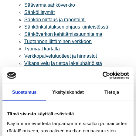
Säävarma sähköverkko
Sähköliittymät
Sähkön mittaus ja raportointi
Sähkönkulutuksen ohjaus kiinteistössä
Sähköverkon kehittämissuunnitelma
Tuotannon liittäminen verkkoon
Työmaat kartalla
Verkkopalvelutuotteet ja hinnastot
Vikapalvelu ja tietoa jakeluhäiriöistä
Yritystietoa
Sähköntuotanto
Tietoa Rauman Energiasta
Suostumus
Yksityiskohdat
Tietoja
Vuosikertomukset ja asiakaslehti
Yhteistyöverkosto
Palvelut
Tämä sivusto käyttää evästeitä
Aurinkosähkön hankinta
Energiansäästö kotitaloudessa
Käytämme evästeitä tarjoamamme sisällön ja mainosten
Kulutuksen seuranta
räätälöimiseen, sosiaalisen median ominaisuuksien