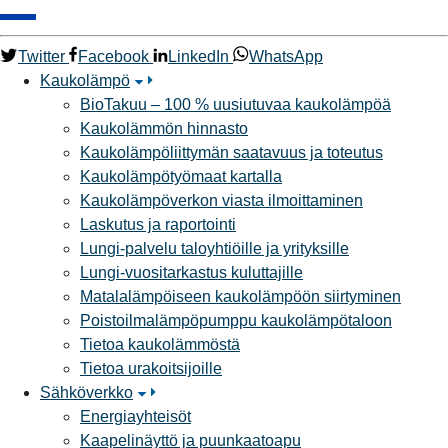
Twitter
Facebook
LinkedIn
WhatsApp
Kaukolämpö
BioTakuu – 100 % uusiutuvaa kaukolämpöä
Kaukolämmön hinnasto
Kaukolämpöliittymän saatavuus ja toteutus
Kaukolämpötyömaat kartalla
Kaukolämpöverkon viasta ilmoittaminen
Laskutus ja raportointi
Lungi-palvelu taloyhtiöille ja yrityksille
Lungi-vuositarkastus kuluttajille
Matalalämpöiseen kaukolämpöön siirtyminen
Poistoilmalämpöpumppu kaukolämpötaloon
Tietoa kaukolämmöstä
Tietoa urakoitsijoille
Sähköverkko
Energiayhteisöt
Kaapelinäyttö ja puunkaatoapu