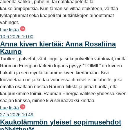
alueella sähkö-, puhelin- tai datakaapeleita tai
kaukolämpöputkia. Kun tämän selvittää etukäteen, välttää
työtapaturmat sekä kaapeli tai putkirikkojen aiheuttamat
vahingot.
Lue lisää
10.6.2026 10:00
Anna kiven kiertää: Anna Rosaliina
Kauno
Tuotteet, palvelut, värit, logot ja sukupolvetkin vaihtuvat, mutta
Rauman Energian tärkein lupaus pysyy. “TOIMII.” on kiveen
hakattu ja sen myötä laitamme kiven kiertämään. Kivi
luovutetaan neljä kertaa vuodessa ihmiselle tai taholle, joka
omalta osaltaan nostaa Rauma-fiilistä ja pitää huolta, että
kaupunkimme toimii. Rauman Energia valitsee yhdessä kiven
saajan kanssa, minne kivi seuraavaksi kiertää.
Lue lisää
27.5.2026 10:49
Kaukolämmön yleiset sopimusehdot
päivittyvät