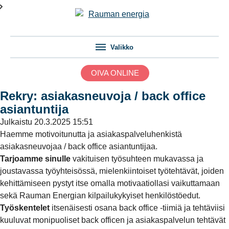
Valikko
OIVA ONLINE
Rekry: asiakasneuvoja / back office
asiantuntija
Julkaistu
20.3.2025 15:51
Haemme motivoitunutta ja asiakaspalveluhenkistä
asiakasneuvojaa / back office asiantuntijaa.
Tarjoamme sinulle
vakituisen työsuhteen mukavassa ja
joustavassa työyhteisössä, mielenkiintoiset työtehtävät, joiden
kehittämiseen pystyt itse omalla motivaatiollasi vaikuttamaan
sekä Rauman Energian kilpailukykyiset henkilöstöedut.
Työskentelet
itsenäisesti osana back office -tiimiä ja tehtäviisi
kuuluvat monipuoliset back officen ja asiakaspalvelun tehtävät