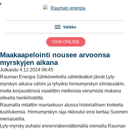
Valikko
OIVA ONLINE
Maakaapelointi nousee arvoonsa
myrskyjen aikana
Julkaistu
4.12.2024 06:45
Rauman Energia Sähköverkolla sähkökatkot jäivät Lyly-
myrskyn aikana vähiin ja lyhyiksi hirmumyrskyn silmässäkin,
mutta korjaustöissä vaadittiin melkoista venymistä mukana
olleelta henkilöstöltä.
Raumalla mitattiin marraskuun alussa historiallisen korkeita
tuulilukemia. Hirmumyrskyn raja rikkoutui ensi kertaa Suomen
merialueilla.
Lyly-myrsky puhalsi ennennäkemättömällä voimalla Rauman