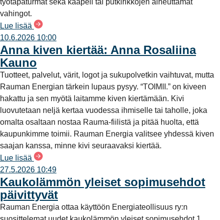
työtapaturmat sekä kaapeli tai putkirikkojen aiheuttamat
vahingot.
Lue lisää
10.6.2026 10:00
Anna kiven kiertää: Anna Rosaliina
Kauno
Tuotteet, palvelut, värit, logot ja sukupolvetkin vaihtuvat, mutta
Rauman Energian tärkein lupaus pysyy. “TOIMII.” on kiveen
hakattu ja sen myötä laitamme kiven kiertämään. Kivi
luovutetaan neljä kertaa vuodessa ihmiselle tai taholle, joka
omalta osaltaan nostaa Rauma-fiilistä ja pitää huolta, että
kaupunkimme toimii. Rauman Energia valitsee yhdessä kiven
saajan kanssa, minne kivi seuraavaksi kiertää.
Lue lisää
27.5.2026 10:49
Kaukolämmön yleiset sopimusehdot
päivittyvät
Rauman Energia ottaa käyttöön Energiateollisuus ry:n
suosittelemat uudet kaukolämmön yleiset sopimusehdot 1.