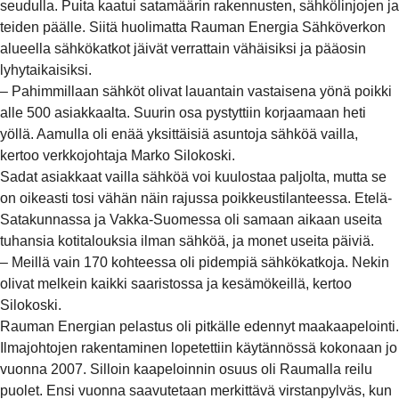
seudulla. Puita kaatui satamäärin rakennusten, sähkölinjojen ja
teiden päälle. Siitä huolimatta Rauman Energia Sähköverkon
alueella sähkökatkot jäivät verrattain vähäisiksi ja pääosin
lyhytaikaisiksi.
– Pahimmillaan sähköt olivat lauantain vastaisena yönä poikki
alle 500 asiakkaalta. Suurin osa pystyttiin korjaamaan heti
yöllä. Aamulla oli enää yksittäisiä asuntoja sähköä vailla,
kertoo verkkojohtaja Marko Silokoski.
Sadat asiakkaat vailla sähköä voi kuulostaa paljolta, mutta se
on oikeasti tosi vähän näin rajussa poikkeustilanteessa. Etelä-
Satakunnassa ja Vakka-Suomessa oli samaan aikaan useita
tuhansia kotitalouksia ilman sähköä, ja monet useita päiviä.
– Meillä vain 170 kohteessa oli pidempiä sähkökatkoja. Nekin
olivat melkein kaikki saaristossa ja kesämökeillä, kertoo
Silokoski.
Rauman Energian pelastus oli pitkälle edennyt maakaapelointi.
Ilmajohtojen rakentaminen lopetettiin käytännössä kokonaan jo
vuonna 2007. Silloin kaapeloinnin osuus oli Raumalla reilu
puolet. Ensi vuonna saavutetaan merkittävä virstanpylväs, kun