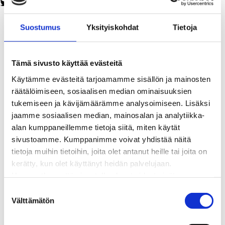
Twitter
Facebook
LinkedIn
WhatsApp
Kaukolämpö
Suostumus
Yksityiskohdat
Tietoja
BioTakuu – 100 % uusiutuvaa kaukolämpöä
Kaukolämmön hinnasto
Kaukolämpöliittymän saatavuus ja toteutus
Tämä sivusto käyttää evästeitä
Kaukolämpötyömaat kartalla
Kaukolämpöverkon viasta ilmoittaminen
Käytämme evästeitä tarjoamamme sisällön ja mainosten
Laskutus ja raportointi
räätälöimiseen, sosiaalisen median ominaisuuksien
Lungi-palvelu taloyhtiöille ja yrityksille
tukemiseen ja kävijämäärämme analysoimiseen. Lisäksi
Lungi-vuositarkastus kuluttajille
jaamme sosiaalisen median, mainosalan ja analytiikka-
Matalalämpöiseen kaukolämpöön siirtyminen
alan kumppaneillemme tietoja siitä, miten käytät
Poistoilmalämpöpumppu kaukolämpötaloon
sivustoamme. Kumppanimme voivat yhdistää näitä
Tietoa kaukolämmöstä
tietoja muihin tietoihin, joita olet antanut heille tai joita on
Tietoa urakoitsijoille
kerätty, kun olet käyttänyt heidän palvelujaan.
Sähköverkko
Huomaathan, että sivustolla olevat videot eivät
Energiayhteisöt
välttämättä toimi, jollet hyväksy markkinointievästeitä.
S
Kaapelinäyttö ja puunkaatoapu
Välttämätön
u
Säävarma sähköverkko
o
Sähköliittymät