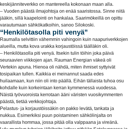
keskijänniteverkko on mantereella kokonaan maan alla.
– Vuoden päästä ilmajohtoja on enää saaristossa. Sinne niitä
jääkin, sillä kaapelointi on hankalaa. Saarimökeillä on opittu
varautumaan sähkökatkoihin, sanoo Silokoski.
“Henkilötasolla piti venyä”
Raumalla selvittiin vähemmin vahingoin kuin naapuriverkkojen
alueilla, mutta kova urakka korjaustöissä täälläkin oli.
– Henkilötasolla piti venyä. Itsekin tulin töihin joka päivä
seuraavien viikkojen ajan. Rauman Energian väkeä oli
Vertekin apuna. Hienoa oli nähdä, miten ihmiset syttyivät
tosipaikan tullen. Kaikkia ei meinannut saada edes
huilaamaan, kun niin oli into päällä. Eihän tällaista tuhoa osu
kohdalle kuin korkeintaan kerran kymmenessä vuodessa.
Näistä työvuoroista kerrotaan ääni väristen vuosikymmenten
päästä, tietää verkkojohtaja.
Pelastus- ja korjaustöissäkin on pakko levätä, tankata ja
nukkua. Esimerkiksi puun poistaminen sähkölinjalta on
vaarallista hommaa, jossa pitää olla valppaana ja vireänä.