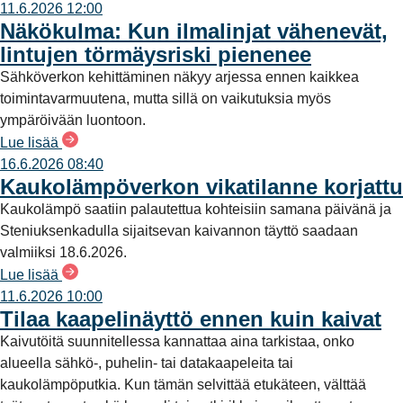
11.6.2026 12:00
Näkökulma: Kun ilmalinjat vähenevät,
lintujen törmäysriski pienenee
Sähköverkon kehittäminen näkyy arjessa ennen kaikkea
toimintavarmuutena, mutta sillä on vaikutuksia myös
ympäröivään luontoon.
Lue lisää
16.6.2026 08:40
Kaukolämpöverkon vikatilanne korjattu
Kaukolämpö saatiin palautettua kohteisiin samana päivänä ja
Steniuksenkadulla sijaitsevan kaivannon täyttö saadaan
valmiiksi 18.6.2026.
Lue lisää
11.6.2026 10:00
Tilaa kaapelinäyttö ennen kuin kaivat
Kaivutöitä suunnitellessa kannattaa aina tarkistaa, onko
alueella sähkö-, puhelin- tai datakaapeleita tai
kaukolämpöputkia. Kun tämän selvittää etukäteen, välttää