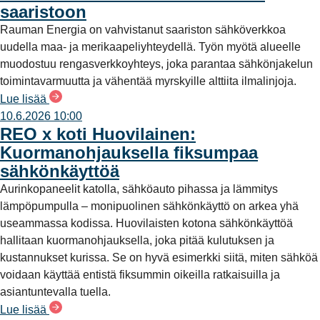
saaristoon
Rauman Energia on vahvistanut saariston sähköverkkoa
uudella maa- ja merikaapeliyhteydellä. Työn myötä alueelle
muodostuu rengasverkkoyhteys, joka parantaa sähkönjakelun
toimintavarmuutta ja vähentää myrskyille alttiita ilmalinjoja.
Lue lisää
10.6.2026 10:00
REO x koti Huovilainen:
Kuormanohjauksella fiksumpaa
sähkönkäyttöä
Aurinkopaneelit katolla, sähköauto pihassa ja lämmitys
lämpöpumpulla – monipuolinen sähkönkäyttö on arkea yhä
useammassa kodissa. Huovilaisten kotona sähkönkäyttöä
hallitaan kuormanohjauksella, joka pitää kulutuksen ja
kustannukset kurissa. Se on hyvä esimerkki siitä, miten sähköä
voidaan käyttää entistä fiksummin oikeilla ratkaisuilla ja
asiantuntevalla tuella.
Lue lisää