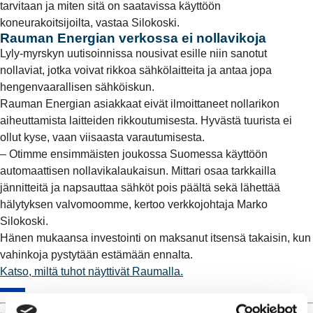
tarvitaan ja miten sitä on saatavissa käyttöön
koneurakoitsijoilta, vastaa Silokoski.
Rauman Energian verkossa ei nollavikoja
Lyly-myrskyn uutisoinnissa nousivat esille niin sanotut
nollaviat, jotka voivat rikkoa sähkölaitteita ja antaa jopa
hengenvaarallisen sähköiskun.
Rauman Energian asiakkaat eivät ilmoittaneet nollarikon
aiheuttamista laitteiden rikkoutumisesta. Hyvästä tuurista ei
ollut kyse, vaan viisaasta varautumisesta.
– Otimme ensimmäisten joukossa Suomessa käyttöön
automaattisen nollavikalaukaisun. Mittari osaa tarkkailla
jännitteitä ja napsauttaa sähköt pois päältä sekä lähettää
hälytyksen valvomoomme, kertoo verkkojohtaja Marko
Silokoski.
Hänen mukaansa investointi on maksanut itsensä takaisin, kun
vahinkoja pystytään estämään ennalta.
Katso, miltä tuhot näyttivät Raumalla.