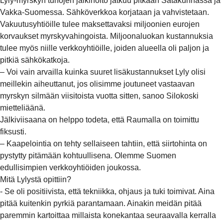
Lyly-myrskyn tuhojen jälkihoito jatkuu pitkään Satakunnassa ja
Vakka-Suomessa. Sähköverkkoa korjataan ja vahvistetaan.
Vakuutusyhtiöille tulee maksettavaksi miljoonien eurojen
korvaukset myrskyvahingoista. Miljoonaluokan kustannuksia
tulee myös niille verkkoyhtiöille, joiden alueella oli paljon ja
pitkiä sähkökatkoja.
– Voi vain arvailla kuinka suuret lisäkustannukset Lyly olisi
meillekin aiheuttanut, jos olisimme joutuneet vastaavan
myrskyn silmään viisitoista vuotta sitten, sanoo Silokoski
mietteliäänä.
Jälkiviisaana on helppo todeta, että Raumalla on toimittu
fiksusti.
– Kaapelointia on tehty sellaiseen tahtiin, että siirtohinta on
pystytty pitämään kohtuullisena. Olemme Suomen
edullisimpien verkkoyhtiöiden joukossa.
Mitä Lylystä opittiin?
- Se oli positiivista, että tekniikka, ohjaus ja tuki toimivat. Aina
pitää kuitenkin pyrkiä parantamaan. Ainakin meidän pitää
paremmin kartoittaa millaista konekantaa seuraavalla kerralla