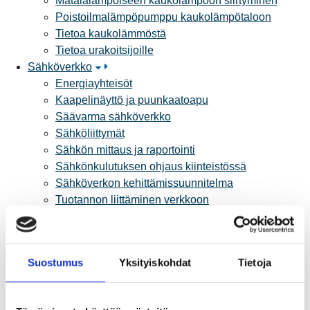
Matalalämpöiseen kaukolämpöön siirtyminen
Poistoilmalämpöpumppu kaukolämpötaloon
Tietoa kaukolämmöstä
Tietoa urakoitsijoille
Sähköverkko
Energiayhteisöt
Kaapelinäyttö ja puunkaatoapu
Säävarma sähköverkko
Sähköliittymät
Sähkön mittaus ja raportointi
Sähkönkulutuksen ohjaus kiinteistössä
Sähköverkon kehittämissuunnitelma
Tuotannon liittäminen verkkoon
Työmaat kartalla
Verkkopalvelutuotteet ja hinnastot
Vikapalvelu ja tietoa jakeluhäiriöistä
Suostumus
Yksityiskohdat
Tietoja
Yritystietoa
Sähköntuotanto
Tietoa Rauman Energiasta