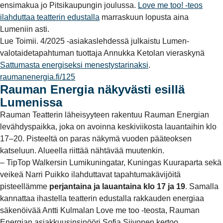
ensimakua jo Pitsikaupungin joulussa.
Love me too! -teos
ilahduttaa teatterin edustalla
marraskuun lopusta aina
Lumeniin asti.
Lue Toimii. 4/2025 -asiakaslehdessä julkaistu Lumen-
valotaidetapahtuman tuottaja Annukka Ketolan vieraskynä
Sattumasta energiseksi menestystarinaksi
.
raumanenergia.fi/125
Rauman Energia näkyvästi esillä
Lumenissa
Rauman Teatterin läheisyyteen rakentuu Rauman Energian
levähdyspaikka, joka on avoinna keskiviikosta lauantaihin klo
17–20. Pisteeltä on paras näkymä vuoden pääteoksen
katseluun. Alueella riittää nähtävää muutenkin.
– TipTop Walkersin Lumikuningatar, Kuningas Kuuraparta sekä
veikeä Narri Puikko ilahduttavat tapahtumakävijöitä
pisteellämme
perjantaina ja lauantaina klo 17 ja 19
. Samalla
kannattaa ihastella teatterin edustalla rakkauden energiaa
säkenöivää Antti Kulmalan Love me too -teosta, Rauman
Energian asiakkuusinsinööri Sofia Siivonen kertoo.