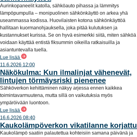
Aurinkopaneelit katolla, sähköauto pihassa ja lämmitys
lämpöpumpulla – monipuolinen sähkönkäyttö on arkea yhä
useammassa kodissa. Huovilaisten kotona sähkönkäyttöä
hallitaan kuormanohjauksella, joka pitää kulutuksen ja
kustannukset kurissa. Se on hyvä esimerkki siitä, miten sähköä
voidaan käyttää entistä fiksummin oikeilla ratkaisuilla ja
asiantuntevalla tuella.
Lue lisää
11.6.2026 12:00
Näkökulma: Kun ilmalinjat vähenevät,
lintujen törmäysriski pienenee
Sähköverkon kehittäminen näkyy arjessa ennen kaikkea
toimintavarmuutena, mutta sillä on vaikutuksia myös
ympäröivään luontoon.
Lue lisää
16.6.2026 08:40
Kaukolämpöverkon vikatilanne korjattu
Kaukolämpö saatiin palautettua kohteisiin samana päivänä ja