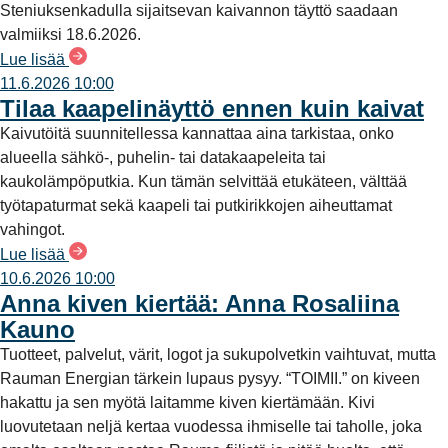
Steniuksenkadulla sijaitsevan kaivannon täyttö saadaan
valmiiksi 18.6.2026.
Lue lisää
11.6.2026 10:00
Tilaa kaapelinäyttö ennen kuin kaivat
Kaivutöitä suunnitellessa kannattaa aina tarkistaa, onko
alueella sähkö-, puhelin- tai datakaapeleita tai
kaukolämpöputkia. Kun tämän selvittää etukäteen, välttää
työtapaturmat sekä kaapeli tai putkirikkojen aiheuttamat
vahingot.
Lue lisää
10.6.2026 10:00
Anna kiven kiertää: Anna Rosaliina
Kauno
Tuotteet, palvelut, värit, logot ja sukupolvetkin vaihtuvat, mutta
Rauman Energian tärkein lupaus pysyy. “TOIMII.” on kiveen
hakattu ja sen myötä laitamme kiven kiertämään. Kivi
luovutetaan neljä kertaa vuodessa ihmiselle tai taholle, joka