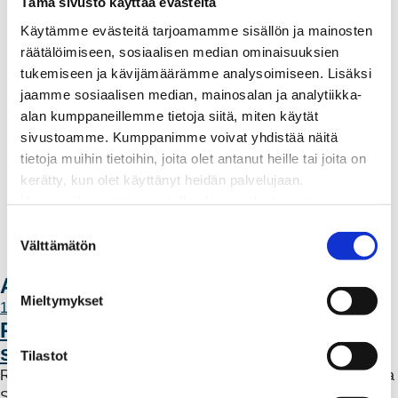
Tämä sivusto käyttää evästeitä
Vuosikertomukset ja asiakaslehti
Yhteistyöverkosto
Käytämme evästeitä tarjoamamme sisällön ja mainosten
Palvelut
räätälöimiseen, sosiaalisen median ominaisuuksien
Aurinkosähkön hankinta
tukemiseen ja kävijämäärämme analysoimiseen. Lisäksi
Energiansäästö kotitaloudessa
jaamme sosiaalisen median, mainosalan ja analytiikka-
Kulutuksen seuranta
alan kumppaneillemme tietoja siitä, miten käytät
Laskutus
sivustoamme. Kumppanimme voivat yhdistää näitä
Muuttajalle
tietoja muihin tietoihin, joita olet antanut heille tai joita on
Sähköauton lataaminen
kerätty, kun olet käyttänyt heidän palvelujaan.
Valtakirja ja asiointi toisen puolesta
Huomaathan, että sivustolla olevat videot eivät
Yhteystiedot
välttämättä toimi, jollet hyväksy markkinointievästeitä.
S
Laskutusosoitteet
Välttämätön
u
Ota yhteyttä
o
Ajankohtaista
s
Mieltymykset
11.6.2026 12:00
t
Rauman Energia vahvistaa rooliaan
u
sähköntuotannossa
m
Tilastot
Rauman Energia on ostanut lisää osuuksia sähköntuotannosta
u
Suomessa ja Pohjoismaissa, kun Kokemäen Sähkö Oy myi