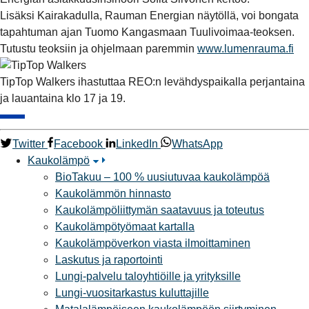
Lisäksi Kairakadulla, Rauman Energian näytöllä, voi bongata
tapahtuman ajan Tuomo Kangasmaan Tuulivoimaa-teoksen.
Tutustu teoksiin ja ohjelmaan paremmin
www.lumenrauma.fi
TipTop Walkers ihastuttaa REO:n levähdyspaikalla perjantaina
ja lauantaina klo 17 ja 19.
Twitter
Facebook
LinkedIn
WhatsApp
Kaukolämpö
BioTakuu – 100 % uusiutuvaa kaukolämpöä
Kaukolämmön hinnasto
Kaukolämpöliittymän saatavuus ja toteutus
Kaukolämpötyömaat kartalla
Kaukolämpöverkon viasta ilmoittaminen
Laskutus ja raportointi
Lungi-palvelu taloyhtiöille ja yrityksille
Lungi-vuositarkastus kuluttajille