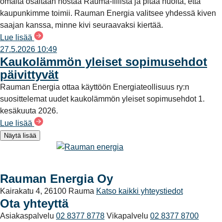
omalta osaltaan nostaa Rauma-fiilistä ja pitää huolta, että
kaupunkimme toimii. Rauman Energia valitsee yhdessä kiven
saajan kanssa, minne kivi seuraavaksi kiertää.
Lue lisää
27.5.2026 10:49
Kaukolämmön yleiset sopimusehdot
päivittyvät
Rauman Energia ottaa käyttöön Energiateollisuus ry:n
suosittelemat uudet kaukolämmön yleiset sopimusehdot 1.
kesäkuuta 2026.
Lue lisää
Näytä lisää
Rauman Energia Oy
Kairakatu 4, 26100 Rauma
Katso kaikki yhteystiedot
Ota yhteyttä
Asiakaspalvelu
02 8377 8778
Vikapalvelu
02 8377 8700