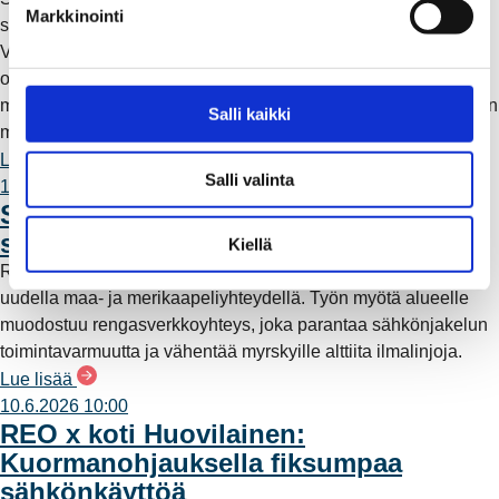
k
Markkinointi
sähköntuotanto-osuutensa Rauman Energia Oy:lle.
s
Vappuaattona toteutunut kauppa parantaa yhtiön
e
omavaraisuutta ja lisää päästötöntä sähköntuotantoa. Mutta
n
mitä tämä tarkoittaa käytännössä – ja miksi sähköntuotantoa on
v
Salli kaikki
myös kaukana Raumalta?
a
Lue lisää
l
Salli valinta
11.6.2026 12:00
i
Säävarma sähköverkko rakentuu
n
saaristoon
t
Kiellä
a
Rauman Energia on vahvistanut saariston sähköverkkoa
uudella maa- ja merikaapeliyhteydellä. Työn myötä alueelle
muodostuu rengasverkkoyhteys, joka parantaa sähkönjakelun
toimintavarmuutta ja vähentää myrskyille alttiita ilmalinjoja.
Lue lisää
10.6.2026 10:00
REO x koti Huovilainen:
Kuormanohjauksella fiksumpaa
sähkönkäyttöä