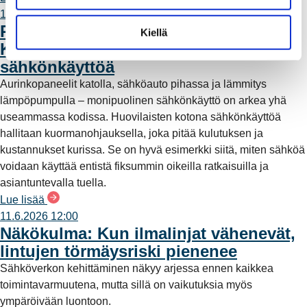
n
10.6.2026 10:00
REO x koti Huovilainen:
t
Kiellä
Kuormanohjauksella fiksumpaa
a
sähkönkäyttöä
Aurinkopaneelit katolla, sähköauto pihassa ja lämmitys
lämpöpumpulla – monipuolinen sähkönkäyttö on arkea yhä
useammassa kodissa. Huovilaisten kotona sähkönkäyttöä
hallitaan kuormanohjauksella, joka pitää kulutuksen ja
kustannukset kurissa. Se on hyvä esimerkki siitä, miten sähköä
voidaan käyttää entistä fiksummin oikeilla ratkaisuilla ja
asiantuntevalla tuella.
Lue lisää
11.6.2026 12:00
Näkökulma: Kun ilmalinjat vähenevät,
lintujen törmäysriski pienenee
Sähköverkon kehittäminen näkyy arjessa ennen kaikkea
toimintavarmuutena, mutta sillä on vaikutuksia myös
ympäröivään luontoon.