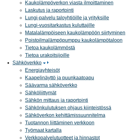
Kaukolämpöverkon viasta ilmoittaminen
Laskutus ja raportointi
Lungi-palvelu taloyhtiöille ja yrityksille
Lungi-vuositarkastus kuluttajille
Matalalämpöiseen kaukolämpöön siirtyminen
Poistoilmalämpöpumppu kaukolämpötaloon
Tietoa kaukolämmöstä
Tietoa urakoitsijoille
Sähköverkko
Energiayhteisöt
Kaapelinäyttö ja puunkaatoapu
Säävarma sähköverkko
Sähköliittymät
Sähkön mittaus ja raportointi
Sähkönkulutuksen ohjaus kiinteistössä
Sähköverkon kehittämissuunnitelma
Tuotannon liittäminen verkkoon
Työmaat kartalla
Verkkopalvelutuotteet ja hinnastot