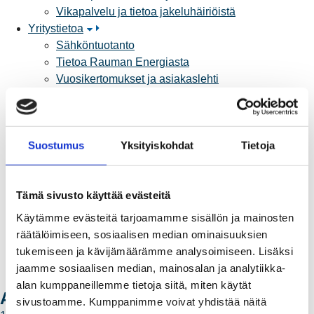
Vikapalvelu ja tietoa jakeluhäiriöistä
Yritystietoa
Sähköntuotanto
Tietoa Rauman Energiasta
Vuosikertomukset ja asiakaslehti
Yhteistyöverkosto
Palvelut
Aurinkosähkön hankinta
Suostumus
Yksityiskohdat
Tietoja
Energiansäästö kotitaloudessa
Kulutuksen seuranta
Laskutus
Tämä sivusto käyttää evästeitä
Muuttajalle
Sähköauton lataaminen
Käytämme evästeitä tarjoamamme sisällön ja mainosten
Valtakirja ja asiointi toisen puolesta
räätälöimiseen, sosiaalisen median ominaisuuksien
Yhteystiedot
tukemiseen ja kävijämäärämme analysoimiseen. Lisäksi
Laskutusosoitteet
jaamme sosiaalisen median, mainosalan ja analytiikka-
Ota yhteyttä
alan kumppaneillemme tietoja siitä, miten käytät
Ajankohtaista
sivustoamme. Kumppanimme voivat yhdistää näitä