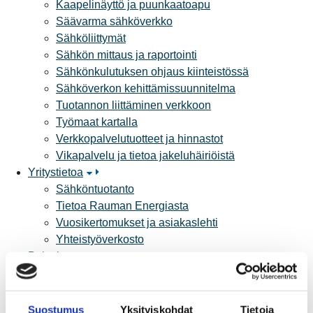
Kaapelinäyttö ja puunkaatoapu
Säävarma sähköverkko
Sähköliittymät
Sähkön mittaus ja raportointi
Sähkönkulutuksen ohjaus kiinteistössä
Sähköverkon kehittämissuunnitelma
Tuotannon liittäminen verkkoon
Työmaat kartalla
Verkkopalvelutuotteet ja hinnastot
Vikapalvelu ja tietoa jakeluhäiriöistä
Yritystietoa
Sähköntuotanto
Tietoa Rauman Energiasta
Vuosikertomukset ja asiakaslehti
Yhteistyöverkosto
Palvelut
Aurinkosähkön hankinta
Energiansäästö kotitaloudessa
Kulutuksen seuranta
Suostumus
Yksityiskohdat
Tietoja