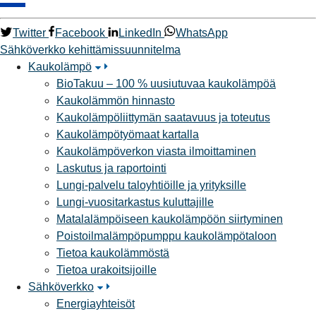
Twitter
Facebook
LinkedIn
WhatsApp
Sähköverkko
kehittämissuunnitelma
Kaukolämpö
BioTakuu – 100 % uusiutuvaa kaukolämpöä
Kaukolämmön hinnasto
Kaukolämpöliittymän saatavuus ja toteutus
Kaukolämpötyömaat kartalla
Kaukolämpöverkon viasta ilmoittaminen
Laskutus ja raportointi
Lungi-palvelu taloyhtiöille ja yrityksille
Lungi-vuositarkastus kuluttajille
Matalalämpöiseen kaukolämpöön siirtyminen
Poistoilmalämpöpumppu kaukolämpötaloon
Tietoa kaukolämmöstä
Tietoa urakoitsijoille
Sähköverkko
Energiayhteisöt