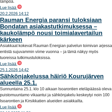
lämpöä.
Lue lisää
20.2.2026 14:12
Rauman Energia paransi tuloksiaan
Bondatan asiakastutkimuksessa –
kaukolämpö nousi toimialavertailun
kärkeen
Asiakkaat kokevat Rauman Energian palvelun toimivan arjessa
entistä sujuvammin viime vuonna – ja tämä näkyy myös
tuoreissa tutkimustuloksissa.
Lue lisää
25.1.2026 14:42
Sähkönjakelussa häiriö Kourujärven
alueella 25.1.
Sunnuntaina 25.1. klo 10 aikaan Isoarontien eteläpäässä oleva
puistomuuntamo vikaantui ja sähkönjakelu keskeytyi noin 100
Isoarontien ja Kirsikkatien alueiden asiakkailta.
Lue lisää