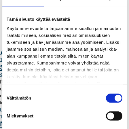
Laskutus
Muuttajalle
Sähköauton lataaminen
Tämä sivusto käyttää evästeitä
Valtakirja ja asiointi toisen puolesta
Käytämme evästeitä tarjoamamme sisällön ja mainosten
Yhteystiedot
räätälöimiseen, sosiaalisen median ominaisuuksien
Laskutusosoitteet
tukemiseen ja kävijämäärämme analysoimiseen. Lisäksi
Ota yhteyttä
jaamme sosiaalisen median, mainosalan ja analytiikka-
Ajankohtaista: Sähköverkko
alan kumppaneillemme tietoja siitä, miten käytät
11.6.2026 12:00
sivustoamme. Kumppanimme voivat yhdistää näitä
Säävarma sähköverkko rakentuu
tietoja muihin tietoihin, joita olet antanut heille tai joita on
saaristoon
kerätty, kun olet käyttänyt heidän palvelujaan.
Rauman Energia on vahvistanut saariston sähköverkkoa
Huomaathan, että sivustolla olevat videot eivät
uudella maa- ja merikaapeliyhteydellä. Työn myötä alueelle
välttämättä toimi, jollet hyväksy markkinointievästeitä.
S
muodostuu rengasverkkoyhteys, joka parantaa sähkönjakelun
Välttämätön
u
toimintavarmuutta ja vähentää myrskyille alttiita ilmalinjoja.
o
Lue lisää
s
Mieltymykset
11.6.2026 12:00
t
Näkökulma: Kun ilmalinjat vähenevät,
u