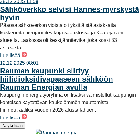
28.12.2025 11:58
Sähköverkko selvisi Hannes-myrskystä
hyvin
Pääosa sähköverkon vioista oli yksittäisiä asiakkaita
koskeneita pienjännitevikoja saaristossa ja Kaarojärven
alueella. Laakossa oli keskijännitevika, joka koski 33
asiakasta.
Lue lisää
12.12.2025 08:01
Rauman kaupunki siirtyy
hiilidioksidivapaaseen sähköön
Rauman Energian avulla
Kaupungin energiatyöryhmä on lisäksi valmistellut kaupungin
kohteissa käytettävän kaukolämmön muuttamista
hiilineutraaliksi vuoden 2026 alusta lähtien.
Lue lisää
Näytä lisää