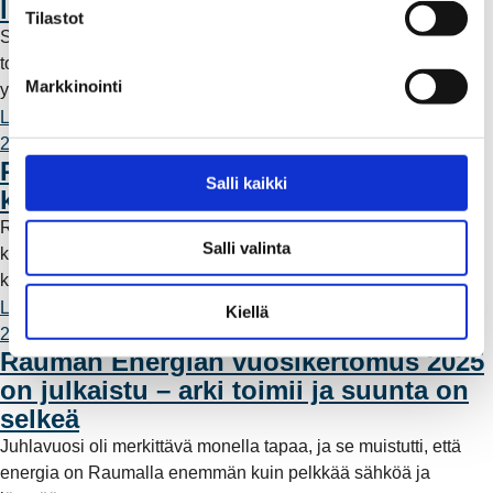
lintujen törmäysriski pienenee
m
Tilastot
Sähköverkon kehittäminen näkyy arjessa ennen kaikkea
u
toimintavarmuutena, mutta sillä on vaikutuksia myös
k
Markkinointi
ympäröivään luontoon.
s
Lue lisää
e
29.4.2026 14:00
n
Rauman Energia Sähköverkko Oy:n
v
Salli kaikki
kehittämissuunnitelma 2026
a
Rauman Energia Sähköverkko on julkaissut sähköverkon
l
Salli valinta
kehittämissuunnitelman, joka on nähtävillä ja
i
kommentoitavissa 31. toukokuuta asti.
n
Lue lisää
t
Kiellä
27.3.2026 10:57
a
Rauman Energian vuosikertomus 2025
on julkaistu – arki toimii ja suunta on
selkeä
Juhlavuosi oli merkittävä monella tapaa, ja se muistutti, että
energia on Raumalla enemmän kuin pelkkää sähköä ja