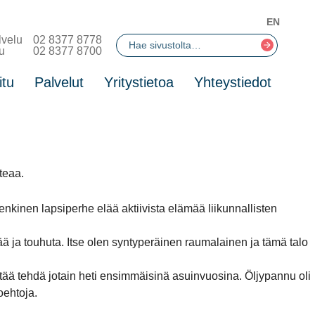
EN
lvelu
02 8377 8778
u
02 8377 8700
itu
Palvelut
Yritystietoa
Yhteystiedot
teaa.
kinen lapsiperhe elää aktiivista elämää liikunnallisten
ja touhuta. Itse olen syntyperäinen raumalainen ja tämä talo
pitää tehdä jotain heti ensimmäisinä asuinvuosina. Öljypannu oli
oehtoja.