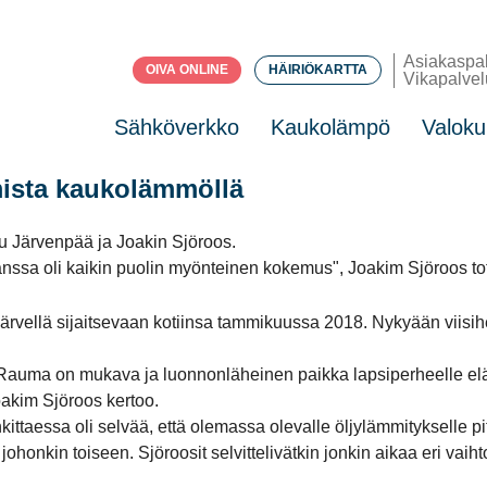
Asiakaspa
OIVA ONLINE
HÄIRIÖKARTTA
Vikapalvel
Sähköverkko
Kaukolämpö
Valoku
ista kaukolämmöllä
anssa oli kaikin puolin myönteinen kokemus", Joakim Sjöroos to
ellä sijaitsevaan kotiinsa tammikuussa 2018. Nykyään viisihen
auma on mukava ja luonnonläheinen paikka lapsiperheelle elää 
oakim Sjöroos kertoo.
nkittaessa oli selvää, että olemassa olevalle öljylämmitykselle 
honkin toiseen. Sjöroosit selvittelivätkin jonkin aikaa eri vaiht