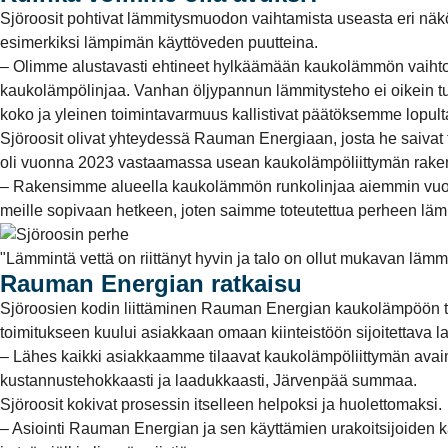
Sjöroosit pohtivat lämmitysmuodon vaihtamista useasta eri näkök
esimerkiksi lämpimän käyttöveden puutteina.
– Olimme alustavasti ehtineet hylkäämään kaukolämmön vaihtoeh
kaukolämpölinjaa. Vanhan öljypannun lämmitysteho ei oikein tu
koko ja yleinen toimintavarmuus kallistivat päätöksemme lopulta
Sjöroosit olivat yhteydessä Rauman Energiaan, josta he saiva
oli vuonna 2023 vastaamassa usean kaukolämpöliittymän raken
– Rakensimme alueella kaukolämmön runkolinjaa aiemmin vuonn
meille sopivaan hetkeen, joten saimme toteutettua perheen lä
"Lämmintä vettä on riittänyt hyvin ja talo on ollut mukavan lämmi
Rauman Energian ratkaisu
Sjöroosien kodin liittäminen Rauman Energian kaukolämpöön toteu
toimitukseen kuului asiakkaan omaan kiinteistöön sijoitettava l
– Lähes kaikki asiakkaamme tilaavat kaukolämpöliittymän avai
kustannustehokkaasti ja laadukkaasti, Järvenpää summaa.
Sjöroosit kokivat prosessin itselleen helpoksi ja huolettomaksi.
– Asiointi Rauman Energian ja sen käyttämien urakoitsijoiden ka