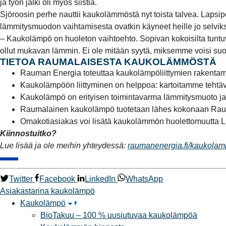
ja työn jälki oli myös siistiä.
Sjöroosin perhe nauttii kaukolämmöstä nyt toista talvea. Lapsi
lämmitysmuodon vaihtamisesta ovatkin käyneet heille jo selviks
– Kaukolämpö on huoleton vaihtoehto. Sopivan kokoisilta tuntuvat
ollut mukavan lämmin. Ei ole mitään syytä, miksemme voisi suosit
TIETOA RAUMALAISESTA KAUKOLÄMMÖSTÄ
Rauman Energia toteuttaa kaukolämpöliittymien rakentamis
Kaukolämpöön liittyminen on helppoa: kartoitamme tehtävä
Kaukolämpö on erityisen toimintavarma lämmitysmuoto ja s
Raumalainen kaukolämpö tuotetaan lähes kokonaan Rauma
Omakotiasiakas voi lisätä kaukolämmön huolettomuutta Lun
Kiinnostuitko?
Lue lisää ja ole meihin yhteydessä:
raumanenergia.fi/kaukola
Twitter
Facebook
LinkedIn
WhatsApp
Asiakastarina
kaukolämpö
Kaukolämpö
BioTakuu – 100 % uusiutuvaa kaukolämpöä