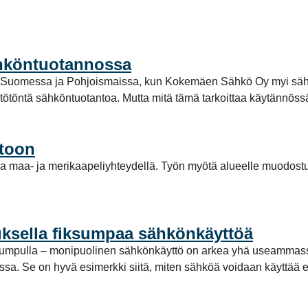
ähköntuotannossa
a Suomessa ja Pohjoismaissa, kun Kokemäen Sähkö Oy myi säh
stötöntä sähköntuotantoa. Mutta mitä tämä tarkoittaa käytännö
stoon
a maa- ja merikaapeliyhteydellä. Työn myötä alueelle muodost
ksella fiksumpaa sähkönkäyttöä
pumpulla – monipuolinen sähkönkäyttö on arkea yhä useammassa
a. Se on hyvä esimerkki siitä, miten sähköä voidaan käyttää enti