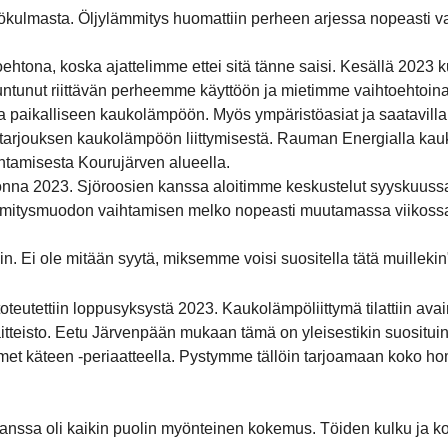
ulmasta. Öljylämmitys huomattiin perheen arjessa nopeasti vajaa
tona, koska ajattelimme ettei sitä tänne saisi. Kesällä 2023 
ntunut riittävän perheemme käyttöön ja mietimme vaihtoehtoina
 paikalliseen kaukolämpöön. Myös ympäristöasiat ja saatavilla ol
t tarjouksen kaukolämpöön liittymisestä. Rauman Energialla k
tamisesta Kourujärven alueella.
a 2023. Sjöroosien kanssa aloitimme keskustelut syyskuussa 2
mmitysmuodon vaihtamisen melko nopeasti muutamassa viikossa 
n. Ei ole mitään syytä, miksemme voisi suositella tätä muillekin"
tettiin loppusyksystä 2023. Kaukolämpöliittymä tilattiin avaimet
aitteisto. Eetu Järvenpään mukaan tämä on yleisestikin suosituin
met käteen -periaatteella. Pystymme tällöin tarjoamaan koko h
nssa oli kaikin puolin myönteinen kokemus. Töiden kulku ja koko