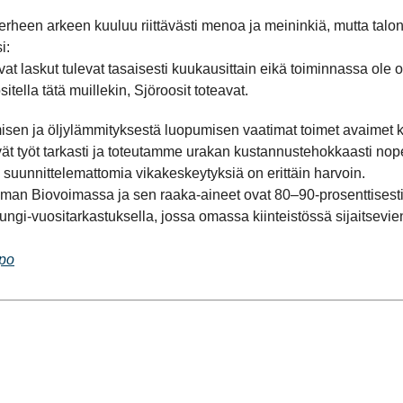
perheen arkeen kuuluu riittävästi menoa ja meininkiä, mutta tal
i:
 laskut tulevat tasaisesti kuukausittain eikä toiminnassa ole oll
ella tätä muillekin, Sjöroosit toteavat.
en ja öljylämmityksestä luopumisen vaatimat toimet avaimet kä
t työt tarkasti ja toteutamme urakan kustannustehokkaasti nopea
uunnittelemattomia vikakeskeytyksiä on erittäin harvoin.
n Biovoimassa ja sen raaka-aineet ovat 80–90-prosenttisesti 
gi-vuositarkastuksella, jossa omassa kiinteistössä sijaitsevien
mpo