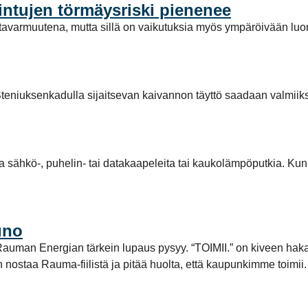
intujen törmäysriski pienenee
avarmuutena, mutta sillä on vaikutuksia myös ympäröivään luo
teniuksenkadulla sijaitsevan kaivannon täyttö saadaan valmiiks
la sähkö-, puhelin- tai datakaapeleita tai kaukolämpöputkia. Kun
uno
tta Rauman Energian tärkein lupaus pysyy. “TOIMII.” on kiveen ha
aan nostaa Rauma-fiilistä ja pitää huolta, että kaupunkimme toi