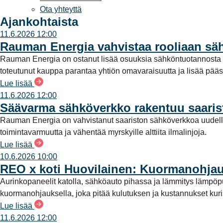
Ota yhteyttä
a
Ajankohtaista
11.6.2026 12:00
Rauman Energia vahvistaa rooliaan s
Rauman Energia on ostanut lisää osuuksia sähköntuotannost
toteutunut kauppa parantaa yhtiön omavaraisuutta ja lisää pää
Lue lisää
11.6.2026 12:00
Säävarma sähköverkko rakentuu saari
Rauman Energia on vahvistanut saariston sähköverkkoa uudell
toimintavarmuutta ja vähentää myrskyille alttiita ilmalinjoja.
Lue lisää
10.6.2026 10:00
REO x koti Huovilainen: Kuormanohjau
Aurinkopaneelit katolla, sähköauto pihassa ja lämmitys lämpö
kuormanohjauksella, joka pitää kulutuksen ja kustannukset kuriss
Lue lisää
11.6.2026 12:00