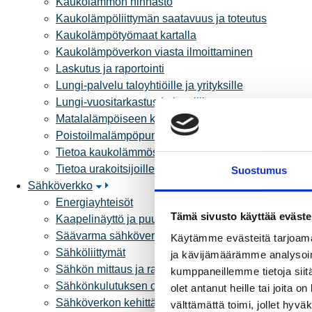
Kaukolämmön hinnasto
Kaukolämpöliittymän saatavuus ja toteutus
Kaukolämpötyömaat kartalla
Kaukolämpöverkon viasta ilmoittaminen
Laskutus ja raportointi
Lungi-palvelu taloyhtiöille ja yrityksille
Lungi-vuositarkastus kuluttajille
Matalalämpöiseen kaukolämpöön siirtyminen
Poistoilmalämpöpumppu kaukolämpötaloon
Tietoa kaukolämmöstä
Tietoa urakoitsijoille
Suostumus
Sähköverkko
Energiayhteisöt
Tämä sivusto käyttää eväste
Kaapelinäyttö ja puunkaatoapu
Säävarma sähköverkko
Käytämme evästeitä tarjoama
Sähköliittymät
ja kävijämäärämme analysoim
Sähkön mittaus ja raportointi
kumppaneillemme tietoja siitä
Sähkönkulutuksen ohjaus kiinteistössä
olet antanut heille tai joita 
Sähköverkon kehittämissuunnitelma
välttämättä toimi, jollet hyvä