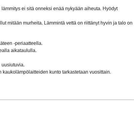
on lämmitys ei sitä onneksi enää nykyään aiheuta. Hyödyt
ut mitään murheita. Lämmintä vettä on riittänyt hyvin ja talo on
teen -periaatteella.
lla aikataululla.
uusiutuvia.
 kaukolämpölaitteiden kunto tarkastetaan vuosittain.