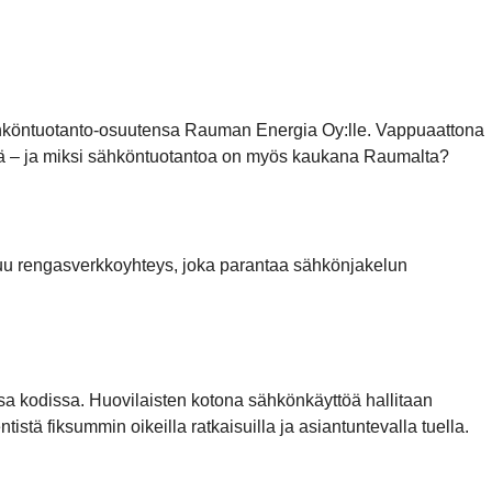
köntuotanto-osuutensa Rauman Energia Oy:lle. Vappuaattona
ssä – ja miksi sähköntuotantoa on myös kaukana Raumalta?
uu rengasverkkoyhteys, joka parantaa sähkönjakelun
 kodissa. Huovilaisten kotona sähkönkäyttöä hallitaan
stä fiksummin oikeilla ratkaisuilla ja asiantuntevalla tuella.