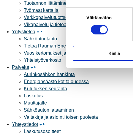
Tuotannon liittäminen verkkoon
Työmaat kartalla
S
Verkkopalvelutuotteet ja hinnastot
Välttämätön
u
Vikapalvelu ja tietoa jakeluhäiriöistä
o
Yritystietoa
s
Sähköntuotanto
t
Tietoa Rauman Energiasta
u
Vuosikertomukset ja asiakaslehti
Kiellä
m
Yhteistyöverkosto
u
Palvelut
k
Aurinkosähkön hankinta
s
Energiansäästö kotitaloudessa
e
Kulutuksen seuranta
n
Laskutus
v
Muuttajalle
a
Sähköauton lataaminen
l
Valtakirja ja asiointi toisen puolesta
i
Yhteystiedot
n
Laskutusosoitteet
t