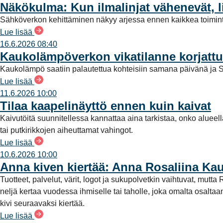
Näkökulma: Kun ilmalinjat vähenevät, l
Sähköverkon kehittäminen näkyy arjessa ennen kaikkea toimint
Lue lisää
16.6.2026 08:40
Kaukolämpöverkon vikatilanne korjattu
Kaukolämpö saatiin palautettua kohteisiin samana päivänä ja S
Lue lisää
11.6.2026 10:00
Tilaa kaapelinäyttö ennen kuin kaivat
Kaivutöitä suunnitellessa kannattaa aina tarkistaa, onko alueel
tai putkirikkojen aiheuttamat vahingot.
Lue lisää
10.6.2026 10:00
Anna kiven kiertää: Anna Rosaliina Ka
Tuotteet, palvelut, värit, logot ja sukupolvetkin vaihtuvat, mu
neljä kertaa vuodessa ihmiselle tai taholle, joka omalta osalt
kivi seuraavaksi kiertää.
Lue lisää