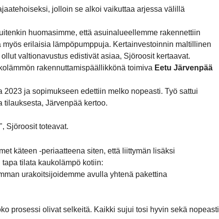
tehoiseksi, jolloin se alkoi vaikuttaa arjessa välillä
kuitenkin huomasimme, että asuinalueellemme rakennettiin
 myös erilaisia lämpöpumppuja. Kertainvestoinnin maltillinen
lut valtionavustus edistivät asiaa, Sjöroosit kertaavat.
aukolämmön rakennuttamispäällikkönä toimiva
Eetu Järvenpää
023 ja sopimukseen edettiin melko nopeasti. Työ sattui
tilauksesta, Järvenpää kertoo.
, Sjöroosit toteavat.
 käteen -periaatteena siten, että liittymän lisäksi
 tapa tilata kaukolämpö kotiin:
omman urakoitsijoidemme avulla yhtenä pakettina
 prosessi olivat selkeitä. Kaikki sujui tosi hyvin sekä nopeasti