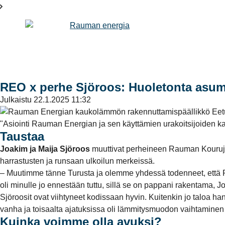
REO x perhe Sjöroos: Huoletonta asum
Julkaistu
22.1.2025 11:32
"Asiointi Rauman Energian ja sen käyttämien urakoitsijoiden k
Taustaa
Joakim ja Maija Sjöroos
muuttivat perheineen Rauman Kourujärv
harrastusten ja runsaan ulkoilun merkeissä.
– Muutimme tänne Turusta ja olemme yhdessä todenneet, että R
oli minulle jo ennestään tuttu, sillä se on pappani rakentama, J
Sjöroosit ovat viihtyneet kodissaan hyvin. Kuitenkin jo taloa ha
vanha ja toisaalta ajatuksissa oli lämmitysmuodon vaihtaminen jo
Kuinka voimme olla avuksi?