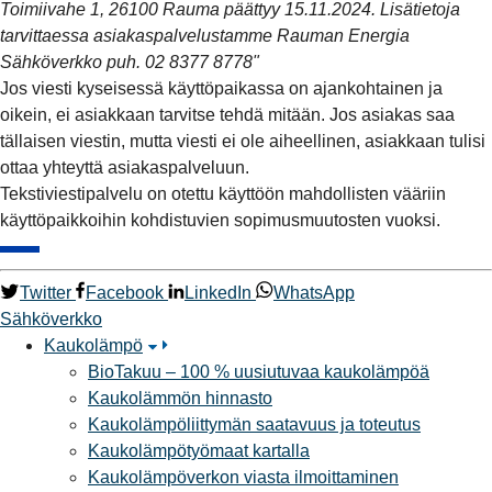
Toimiivahe 1, 26100 Rauma päättyy 15.11.2024. Lisätietoja
tarvittaessa asiakaspalvelustamme Rauman Energia
Sähköverkko puh. 02 8377 8778"
Jos viesti kyseisessä käyttöpaikassa on ajankohtainen ja
oikein, ei asiakkaan tarvitse tehdä mitään. Jos asiakas saa
tällaisen viestin, mutta viesti ei ole aiheellinen, asiakkaan tulisi
ottaa yhteyttä asiakaspalveluun.
Tekstiviestipalvelu on otettu käyttöön mahdollisten vääriin
käyttöpaikkoihin kohdistuvien sopimusmuutosten vuoksi.
Twitter
Facebook
LinkedIn
WhatsApp
Sähköverkko
Kaukolämpö
BioTakuu – 100 % uusiutuvaa kaukolämpöä
Kaukolämmön hinnasto
Kaukolämpöliittymän saatavuus ja toteutus
Kaukolämpötyömaat kartalla
Kaukolämpöverkon viasta ilmoittaminen