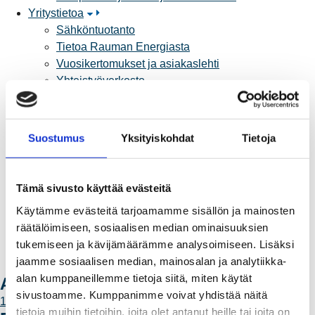
Yritystietoa
Sähköntuotanto
Tietoa Rauman Energiasta
Vuosikertomukset ja asiakaslehti
Yhteistyöverkosto
Palvelut
Aurinkosähkön hankinta
Energiansäästö kotitaloudessa
Suostumus
Yksityiskohdat
Tietoja
Kulutuksen seuranta
Laskutus
Muuttajalle
Tämä sivusto käyttää evästeitä
Sähköauton lataaminen
Käytämme evästeitä tarjoamamme sisällön ja mainosten
Valtakirja ja asiointi toisen puolesta
räätälöimiseen, sosiaalisen median ominaisuuksien
Yhteystiedot
tukemiseen ja kävijämäärämme analysoimiseen. Lisäksi
Laskutusosoitteet
jaamme sosiaalisen median, mainosalan ja analytiikka-
Ota yhteyttä
alan kumppaneillemme tietoja siitä, miten käytät
Ajankohtaista
sivustoamme. Kumppanimme voivat yhdistää näitä
11.6.2026 12:00
tietoja muihin tietoihin, joita olet antanut heille tai joita on