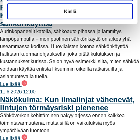
n
REO x koti Huovilainen:
t
Kiellä
Kuormanohjauksella fiksumpaa
a
sähkönkäyttöä
Aurinkopaneelit katolla, sähköauto pihassa ja lämmitys
lämpöpumpulla – monipuolinen sähkönkäyttö on arkea yhä
useammassa kodissa. Huovilaisten kotona sähkönkäyttöä
hallitaan kuormanohjauksella, joka pitää kulutuksen ja
kustannukset kurissa. Se on hyvä esimerkki siitä, miten sähköä
voidaan käyttää entistä fiksummin oikeilla ratkaisuilla ja
asiantuntevalla tuella.
Lue lisää
11.6.2026 12:00
Näkökulma: Kun ilmalinjat vähenevät,
lintujen törmäysriski pienenee
Sähköverkon kehittäminen näkyy arjessa ennen kaikkea
toimintavarmuutena, mutta sillä on vaikutuksia myös
ympäröivään luontoon.
Lue lisää