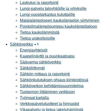
Laskutus ja raportointi
Lungi-palvelu taloyhtiöille ja yrityksille
Lungi-vuositarkastus kuluttajille
Matalalämpöiseen kaukolämpöön siirtyminen
Poistoilmalämpöpumppu kaukolämpötaloon
Tietoa kaukolämmöstä
Tietoa urakoitsijoille
Sähköverkko
Energiayhteisöt
Kaapelinäyttö ja puunkaatoapu
Säävarma sähköverkko
Sähköliittymät
Sähkön mittaus ja raportointi
Sähkönkulutuksen ohjaus kiinteistössä
Sähköverkon kehittämissuunnitelma
Tuotannon liittäminen verkkoon
Työmaat kartalla
Verkkopalvelutuotteet ja hinnastot
Vikapalvelu ja tietoa jakeluhäiriöistä