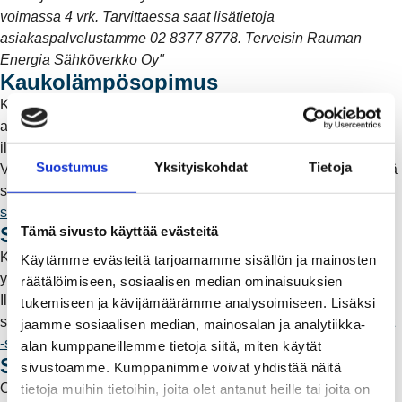
voimassa 4 vrk. Tarvittaessa saat lisätietoja
asiakaspalvelustamme 02 8377 8778. Terveisin Rauman
Energia Sähköverkko Oy"
Kaukolämpösopimus
Kiinteistökaupan yhteydessä kaukolämpösopimus ei siirry
automaattisesti myyjältä ostajalle. Muista siis tehdä
ilmoitus myös kaukolämmön osalta.
Suostumus
Yksityiskohdat
Tietoja
Voit ilmoittaa kaukolämmön omistajanvaihdoksesta täyttämällä
siirtolomakkeen. Lomakkeet löytyvät
Kaukolämpöliittymät -
sivulta
.
Sähköliittymän siirto
Tämä sivusto käyttää evästeitä
Kiinteistökaupassa myös sähköliittymän omistaja vaihtuu
Käytämme evästeitä tarjoamamme sisällön ja mainosten
yleensä.
räätälöimiseen, sosiaalisen median ominaisuuksien
Ilmoita omistajanvaihdoksesta Rauman Energialle täyttämällä
tukemiseen ja kävijämäärämme analysoimiseen. Lisäksi
sähköliittymän siirtolomake. Lomakkeet löytyvät
Sähköliittymät
jaamme sosiaalisen median, mainosalan ja analytiikka-
-sivulta
.
alan kumppaneillemme tietoja siitä, miten käytät
Sähköliittymät rakentajille
sivustoamme. Kumppanimme voivat yhdistää näitä
Ota yhteyttä Rauman Energiaan hyvissä ajoin ennen tontilla
tietoja muihin tietoihin, joita olet antanut heille tai joita on