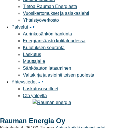
Tietoa Rauman Energiasta
Vuosikertomukset ja asiakaslehti
Yhteistyöverkosto
Palvelut
Aurinkosähkön hankinta
Energiansäästö kotitaloudessa
Kulutuksen seuranta
Laskutus
Muuttajalle
Sähköauton lataaminen
Valtakirja ja asiointi toisen puolesta
Yhteystiedot
Laskutusosoitteet
Ota yhteyttä
Rauman Energia Oy
Kairakatu 4, 26100 Rauma
Katso kaikki yhteystiedot