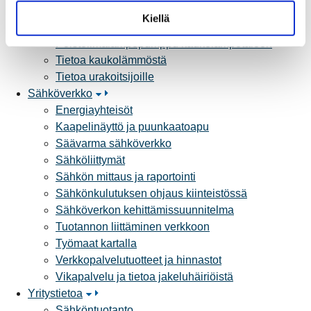
Lungi-vuositarkastus kuluttajille
t
Kiellä
Matalalämpöiseen kaukolämpöön siirtyminen
a
Poistoilmalämpöpumppu kaukolämpötaloon
Tietoa kaukolämmöstä
Tietoa urakoitsijoille
Sähköverkko
Energiayhteisöt
Kaapelinäyttö ja puunkaatoapu
Säävarma sähköverkko
Sähköliittymät
Sähkön mittaus ja raportointi
Sähkönkulutuksen ohjaus kiinteistössä
Sähköverkon kehittämissuunnitelma
Tuotannon liittäminen verkkoon
Työmaat kartalla
Verkkopalvelutuotteet ja hinnastot
Vikapalvelu ja tietoa jakeluhäiriöistä
Yritystietoa
Sähköntuotanto