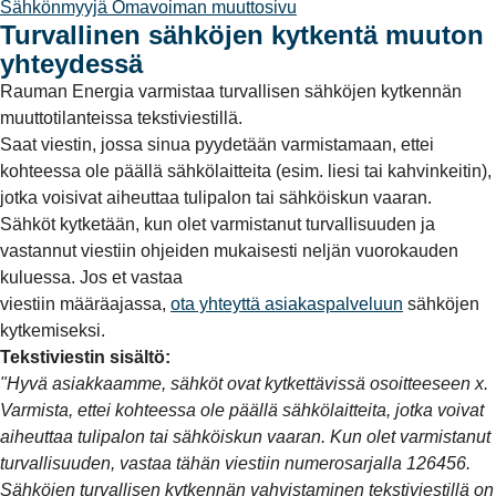
Sähkönmyyjä Omavoiman muuttosivu
Turvallinen sähköjen kytkentä muuton
yhteydessä
Rauman Energia varmistaa turvallisen sähköjen kytkennän
muuttotilanteissa tekstiviestillä.
Saat viestin, jossa sinua pyydetään varmistamaan, ettei
kohteessa ole päällä sähkölaitteita (esim. liesi tai kahvinkeitin),
jotka voisivat aiheuttaa tulipalon tai sähköiskun vaaran.
Sähköt kytketään, kun olet varmistanut turvallisuuden ja
vastannut viestiin ohjeiden mukaisesti neljän vuorokauden
kuluessa. Jos et vastaa
viestiin määräajassa,
ota yhteyttä asiakaspalveluun
sähköjen
kytkemiseksi.
Tekstiviestin sisältö:
"Hyvä asiakkaamme, sähköt ovat kytkettävissä osoitteeseen x.
Varmista, ettei kohteessa ole päällä sähkölaitteita, jotka voivat
aiheuttaa tulipalon tai sähköiskun vaaran. Kun olet varmistanut
turvallisuuden, vastaa tähän viestiin numerosarjalla 126456.
Sähköjen turvallisen kytkennän vahvistaminen tekstiviestillä on