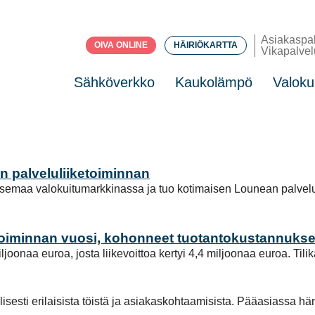
Asiakaspa
OIVA ONLINE
HÄIRIÖKARTTA
Vikapalvel
Sähköverkko
Kaukolämpö
Valoku
 palveluliiketoiminnan
emaa valokuitumarkkinassa ja tuo kotimaisen Lounean palvelut 
toiminnan vuosi, kohonneet tuotantokustannukset
onaa euroa, josta liikevoittoa kertyi 4,4 miljoonaa euroa. Tilik
sti erilaisista töistä ja asiakaskohtaamisista. Pääasiassa hän my