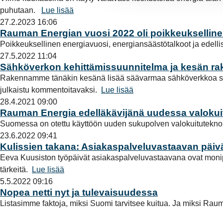
n
puhutaan.
Lue lisää
v
27.2.2023 16:06
a
Rauman Energian vuosi 2022 oli poikkeuksellin
l
Poikkeuksellinen energiavuosi, energiansäästötalkoot ja edell
i
27.5.2022 11:04
n
Sähköverkon kehittämissuunnitelma ja kesän r
t
Rakennamme tänäkin kesänä lisää säävarmaa sähköverkkoa sek
a
julkaistu kommentoitavaksi.
Lue lisää
28.4.2021 09:00
Rauman Energia edelläkävijänä uudessa valokui
Suomessa on otettu käyttöön uuden sukupolven valokuitutekno
23.6.2022 09:41
Kulissien takana: Asiakaspalveluvastaavan päiv
Eeva Kuusiston työpäivät asiakaspalveluvastaavana ovat monipuo
tärkeitä.
Lue lisää
5.5.2022 09:16
Nopea netti nyt ja tulevaisuudessa
Listasimme faktoja, miksi Suomi tarvitsee kuitua. Ja miksi Rauman