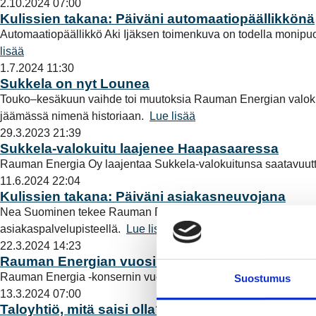
2.10.2024 07:00
Kulissien takana: Päiväni automaatiopäällikkönä
Automaatiopäällikkö Aki Ijäksen toimenkuva on todella monipuol
lisää
1.7.2024 11:30
Sukkela on nyt Lounea
Touko–kesäkuun vaihde toi muutoksia Rauman Energian valokuitu
jäämässä nimenä historiaan.
Lue lisää
29.3.2023 21:39
Sukkela-valokuitu laajenee Haapasaaressa
Rauman Energia Oy laajentaa Sukkela-valokuitunsa saatavuut
11.6.2024 22:04
Kulissien takana: Päiväni asiakasneuvojana
Nea Suominen tekee Rauman Energian back office -tiimissä tärke
asiakaspalvelupisteellä.
Lue lisää
22.3.2024 14:23
Rauman Energian vuosi 2023: Vahva taloudelline
Rauman Energia -konsernin vuosi 2023 sujui monilta osin yli 
Suostumus
13.3.2024 07:00
Taloyhtiö, mitä saisi olla?