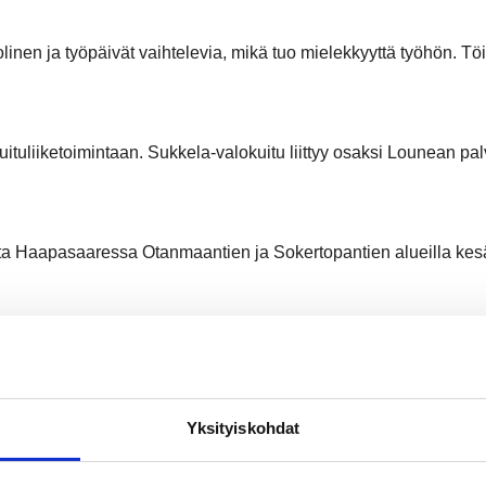
inen ja työpäivät vaihtelevia, mikä tuo mielekkyyttä työhön. T
liiketoimintaan. Sukkela-valokuitu liittyy osaksi Lounean pal
ta Haapasaaressa Otanmaantien ja Sokertopantien alueilla ke
ää työtä, jolla varmistetaan esimerkiksi laskutuksen toimivuus
n tulos
ennakko-odotusten.
Lue lisää
Yksityiskohdat