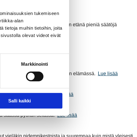
iatehokkuus.
Lue lisää
 ominaisuuksien tukemiseen
tiikka-alan
tyn itsekin tarvittaessa tekemään etänä pieniä säätöjä
ietoja muihin tietoihin, joita
sivustolla olevat videot eivät
Markkinointi
Rauman Energia näkyy raumalaisten elämässä.
Lue lisää
kartassa nettisivuilla.
Lue lisää
Salli kaikki
ssä säässä pyörän selässä.
Lue lisää
t vieläkin pidempikestoista ja suurempaa kuin mistä yleisesti