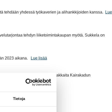
öitä tehdään yhdessä työkaverien ja alihankkijoiden kanssa.
Lue
velutarjontaa tehdyn liiketoimintakaupan myötä. Sukkela on
sän 2023 aikana.
Lue lisää
. Lisäksi Nea tapaa ajoittain asiakkaita Kairakadun
Tietoja