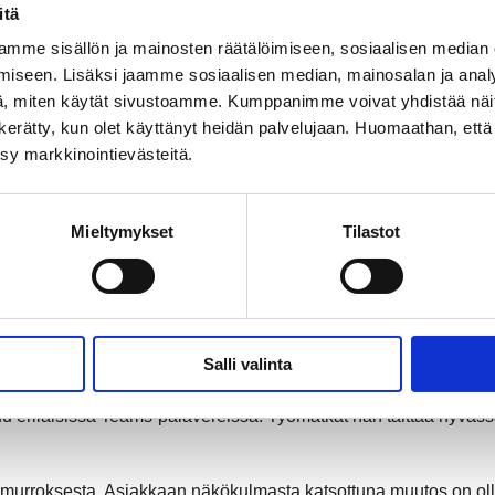
itä
iöissä voidaan varmistaa yhä parempi asumismukavuus ja energ
mme sisällön ja mainosten räätälöimiseen, sosiaalisen median
aumalaisten taloyhtiöiden parhaaksi
iseen. Lisäksi jaamme sosiaalisen median, mainosalan ja analy
eni kohteiden lämmityksen olevan jatkuvassa valvonnassa ja pys
, miten käytät sivustoamme. Kumppanimme voivat yhdistää näitä t
on kerätty, kun olet käyttänyt heidän palvelujaan. Huomaathan, että 
ksy markkinointievästeitä.
heilua kotisohville
eaa nettiyhteyttä.
Lue lisää
Mieltymykset
Tilastot
ten arjen eteen. Koostimme tähän juttuun esimerkkejä, miten 
keskustassakin
sän työmaat ovat käynnissä ja ne on julkaistu päivittyvässä 
Salli valinta
ä
uluu erilaisissa Teams-palavereissa. Työmatkat hän taittaa hyvä
 murroksesta. Asiakkaan näkökulmasta katsottuna muutos on ollu