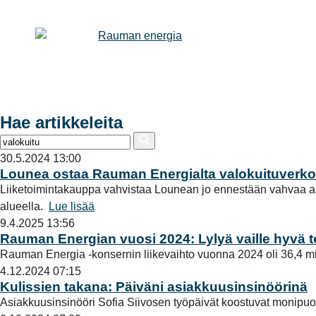
Hae artikkeleita
30.5.2024 13:00
Lounea ostaa Rauman Energialta valokuituverkon
Liiketoimintakauppa vahvistaa Lounean jo ennestään vahvaa as
alueella.
Lue lisää
9.4.2025 13:56
Rauman Energian vuosi 2024: Lylyä vaille hyvä 
Rauman Energia -konsernin liikevaihto vuonna 2024 oli 36,4 miljo
4.12.2024 07:15
Kulissien takana: Päiväni asiakkuusinsinöörinä
Asiakkuusinsinööri Sofia Siivosen työpäivät koostuvat monipuolise