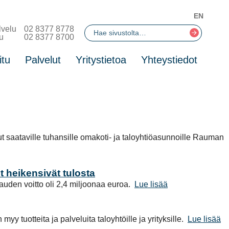
EN
lvelu
02 8377 8778
u
02 8377 8700
itu
Palvelut
Yritystietoa
Yhteystiedot
saataville tuhansille omakoti- ja taloyhtiöasunnoille Rauman
 heikensivät tulosta
auden voitto oli 2,4 miljoonaa euroa.
Lue lisää
y tuotteita ja palveluita taloyhtöille ja yrityksille.
Lue lisää