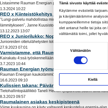
Tämä sivusto käyttää eväste
Listasimme Rauman Energian palveluja, joiden avulla taloyht
1.3.2024 10:22
Käytämme evästeitä tarjoama
REO x Kiinteistökehitys Kuusisto Oy: Yhdessä r
ja kävijämäärämme analysoim
"Lungi-palvelu mahdollistaa minulle sen, että tiedän isännöimi
kumppaneillemme tietoja siitä
lämmitykseen", Janne Kuusisto sanoo.
Lue lisää
olet antanut heille tai joita 
13.12.2023 13:07
välttämättä toimi, jollet hyvä
REO x Juniorilukko: Nopeilla yhteyksillä junioriur
Junioreiden ottelulähetysten toteuttaminen vaatii jäähalliin nop
S
27.9.2023 07:01
Välttämätön
u
Varmistamme, että Rauma toimii
o
Kairakatu 4:ssä työskennellään joka päivä toimivan raumalais
s
3.7.2023 10:44
t
Rauman Energian työmaat näkyvät tänä kesänä 
u
Rauman Energian kaukolämmön ja Rauman Energia Sähköverkon ke
Kiellä
m
16.6.2023 09:10
Kulissien takana: Päiväni tietohallintopäällikkön
u
Tietohallintopäällikkö Taneli Heinon työpäivistä suurin aika k
k
8.3.2023 09:57
s
Raumalainen asiakas keskipisteenä
e
Viime kuukausina on käyty valtavasti keskustelua energia-alan