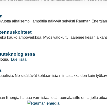
en
isvuotta alhaisempi lämpötila näkyvät selvästi Rauman Energian
akennuskohteet
ä kaukolämpöverkkoa. Myös valokuitu laajenee kesän aikana u
tuteknologiassa
logia.
Lue lisää
ä
lisia. Ne sisältävät kohtaamisia niin asiakkaiden kuin työkave
 Energia haluaa varmistaa, että raumalaisille on tarjolla aitoa v