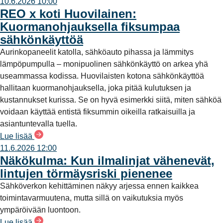
10.6.2026 10:00
REO x koti Huovilainen:
Kuormanohjauksella fiksumpaa
sähkönkäyttöä
Aurinkopaneelit katolla, sähköauto pihassa ja lämmitys
lämpöpumpulla – monipuolinen sähkönkäyttö on arkea yhä
useammassa kodissa. Huovilaisten kotona sähkönkäyttöä
hallitaan kuormanohjauksella, joka pitää kulutuksen ja
kustannukset kurissa. Se on hyvä esimerkki siitä, miten sähköä
voidaan käyttää entistä fiksummin oikeilla ratkaisuilla ja
asiantuntevalla tuella.
Lue lisää
11.6.2026 12:00
Näkökulma: Kun ilmalinjat vähenevät,
lintujen törmäysriski pienenee
Sähköverkon kehittäminen näkyy arjessa ennen kaikkea
toimintavarmuutena, mutta sillä on vaikutuksia myös
ympäröivään luontoon.
Lue lisää