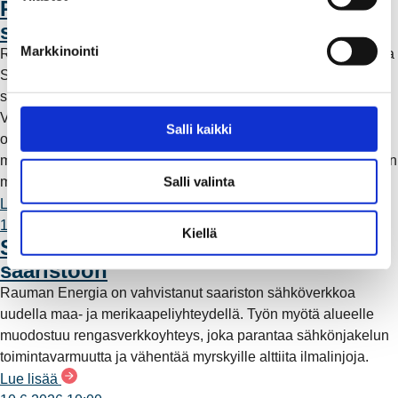
Rauman Energia vahvistaa rooliaan
u
sähköntuotannossa
k
Markkinointi
Rauman Energia on ostanut lisää osuuksia sähköntuotannosta
s
Suomessa ja Pohjoismaissa, kun Kokemäen Sähkö Oy myi
e
sähköntuotanto-osuutensa Rauman Energia Oy:lle.
n
Vappuaattona toteutunut kauppa parantaa yhtiön
v
Salli kaikki
omavaraisuutta ja lisää päästötöntä sähköntuotantoa. Mutta
a
mitä tämä tarkoittaa käytännössä – ja miksi sähköntuotantoa on
l
Salli valinta
myös kaukana Raumalta?
i
Lue lisää
n
11.6.2026 12:00
t
Kiellä
Säävarma sähköverkko rakentuu
a
saaristoon
Rauman Energia on vahvistanut saariston sähköverkkoa
uudella maa- ja merikaapeliyhteydellä. Työn myötä alueelle
muodostuu rengasverkkoyhteys, joka parantaa sähkönjakelun
toimintavarmuutta ja vähentää myrskyille alttiita ilmalinjoja.
Lue lisää