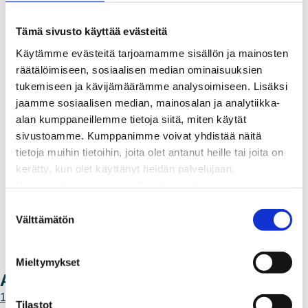
Yritystietoa
Tämä sivusto käyttää evästeitä
Sähköntuotanto
Tietoa Rauman Energiasta
Käytämme evästeitä tarjoamamme sisällön ja mainosten
Vuosikertomukset ja asiakaslehti
räätälöimiseen, sosiaalisen median ominaisuuksien
Yhteistyöverkosto
tukemiseen ja kävijämäärämme analysoimiseen. Lisäksi
Palvelut
jaamme sosiaalisen median, mainosalan ja analytiikka-
Aurinkosähkön hankinta
alan kumppaneillemme tietoja siitä, miten käytät
Energiansäästö kotitaloudessa
sivustoamme. Kumppanimme voivat yhdistää näitä
Kulutuksen seuranta
tietoja muihin tietoihin, joita olet antanut heille tai joita on
Laskutus
kerätty, kun olet käyttänyt heidän palvelujaan.
Muuttajalle
Huomaathan, että sivustolla olevat videot eivät
Sähköauton lataaminen
välttämättä toimi, jollet hyväksy markkinointievästeitä.
S
Valtakirja ja asiointi toisen puolesta
Välttämätön
u
Yhteystiedot
o
Laskutusosoitteet
s
Mieltymykset
Ota yhteyttä
t
Ajankohtaista
u
11.6.2026 12:00
m
Tilastot