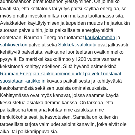
aurinkosähkön omatuotannon yleistyminen. On jo melko
tavallista, että kotitalous tai yritys paitsi käyttää energiaa, se
myös omalla investoinnillaan on mukana tuottamassa sitä.
Asiakkaiden käyttäytymisen ja tarpeiden muutos heijastuukin
suoraan palveluihin, joita paikalliselta energiayhtiöltä
odotetaan. Rauman Energian tuottamat
kaukolämmön
ja
sähköverkon
palvelut sekä
Sukkela-valokuitu
ovat jatkuvasti
kehittyviä palveluita, vaikka ne luonteeltaan ovatkin melko
pysyviä. Esimerkiksi kaukolämpö yli 200 vuotta vanhana
keksintönä kehittyy edelleen. Siitä hyvänä esimerkkinä
Rauman Energian kaukolämmön uudet palvelut nostavat
suosiotaan -artikkelin
kuvaus paikallisesta ja kehittyvästä
kaukolämmöstä sekä sen uusista ominaisuuksista.
Kehittymässä ovat myös kanavat, joissa saamme käydä
keskustelua asiakkaidemme kanssa. On tärkeää, että
paikallisena toimijana kohtaamme asiakkaamme
henkilökohtaisesti ja kasvotusten. Samalla on kuitenkin
tarpeellista tarjota valmiudet asiointikanaviin, jotka eivät ole
aika- tai paikkariippuvaisia.