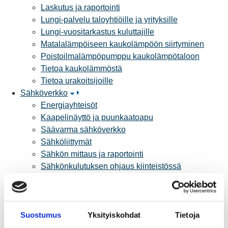
Laskutus ja raportointi
Lungi-palvelu taloyhtiöille ja yrityksille
Lungi-vuositarkastus kuluttajille
Matalalämpöiseen kaukolämpöön siirtyminen
Poistoilmalämpöpumppu kaukolämpötaloon
Tietoa kaukolämmöstä
Tietoa urakoitsijoille
Sähköverkko
Energiayhteisöt
Kaapelinäyttö ja puunkaatoapu
Säävarma sähköverkko
Sähköliittymät
Sähkön mittaus ja raportointi
Sähkönkulutuksen ohjaus kiinteistössä
Sähköverkon kehittämissuunnitelma
Tuotannon liittäminen verkkoon
Työmaat kartalla
Suostumus
Yksityiskohdat
Tietoja
Verkkopalvelutuotteet ja hinnastot
Vikapalvelu ja tietoa jakeluhäiriöistä