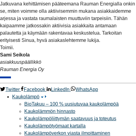
Jatkuvana kehittämisen pääteemana Rauman Energialla onkin
se, miten voimme olla aktiivisemmin mukana asiakkaidemme
arjessa ja vastata raumalaisten muuttuviin tarpeisiin. Tähän
kaipaamme jatkossakin aktiivisia asiakkaita antamaan
palautetta ja käymään rakentavaa keskustelua. Tarkoitan
erityisesti Sinua, hyvä asiakaslehtemme lukija.
Toimii.
Sami Seikola
asiakkuuspäällikkö
Rauman Energia Oy
Twitter
Facebook
LinkedIn
WhatsApp
Kaukolämpö
BioTakuu – 100 % uusiutuvaa kaukolämpöä
Kaukolämmön hinnasto
Kaukolämpöliittymän saatavuus ja toteutus
Kaukolämpötyömaat kartalla
Kaukolämpöverkon viasta ilmoittaminen