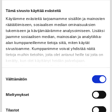
Laskutus ja raportointi
Lungi-palvelu taloyhtiöille ja yrityksille
Tämä sivusto käyttää evästeitä
Lungi-vuositarkastus kuluttajille
Käytämme evästeitä tarjoamamme sisällön ja mainosten
Matalalämpöiseen kaukolämpöön siirtyminen
räätälöimiseen, sosiaalisen median ominaisuuksien
Poistoilmalämpöpumppu kaukolämpötaloon
tukemiseen ja kävijämäärämme analysoimiseen. Lisäksi
Tietoa kaukolämmöstä
jaamme sosiaalisen median, mainosalan ja analytiikka-
Tietoa urakoitsijoille
alan kumppaneillemme tietoja siitä, miten käytät
Sähköverkko
sivustoamme. Kumppanimme voivat yhdistää näitä
Energiayhteisöt
tietoja muihin tietoihin, joita olet antanut heille tai joita on
Kaapelinäyttö ja puunkaatoapu
kerätty, kun olet käyttänyt heidän palvelujaan.
Säävarma sähköverkko
Huomaathan, että sivustolla olevat videot eivät
Sähköliittymät
välttämättä toimi, jollet hyväksy markkinointievästeitä.
S
Sähkön mittaus ja raportointi
Välttämätön
u
Sähkönkulutuksen ohjaus kiinteistössä
o
Sähköverkon kehittämissuunnitelma
s
Tuotannon liittäminen verkkoon
Mieltymykset
t
Työmaat kartalla
u
Verkkopalvelutuotteet ja hinnastot
m
Tilastot
Vikapalvelu ja tietoa jakeluhäiriöistä