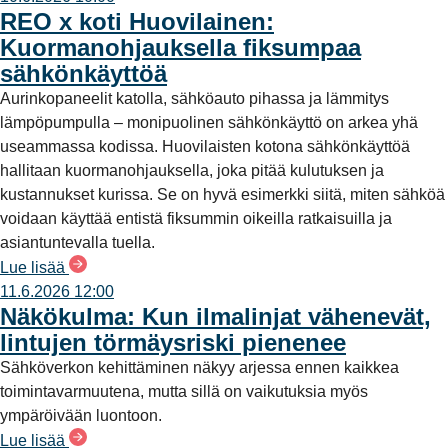
REO x koti Huovilainen:
Kuormanohjauksella fiksumpaa
sähkönkäyttöä
Aurinkopaneelit katolla, sähköauto pihassa ja lämmitys
lämpöpumpulla – monipuolinen sähkönkäyttö on arkea yhä
useammassa kodissa. Huovilaisten kotona sähkönkäyttöä
hallitaan kuormanohjauksella, joka pitää kulutuksen ja
kustannukset kurissa. Se on hyvä esimerkki siitä, miten sähköä
voidaan käyttää entistä fiksummin oikeilla ratkaisuilla ja
asiantuntevalla tuella.
Lue lisää
11.6.2026 12:00
Näkökulma: Kun ilmalinjat vähenevät,
lintujen törmäysriski pienenee
Sähköverkon kehittäminen näkyy arjessa ennen kaikkea
toimintavarmuutena, mutta sillä on vaikutuksia myös
ympäröivään luontoon.
Lue lisää