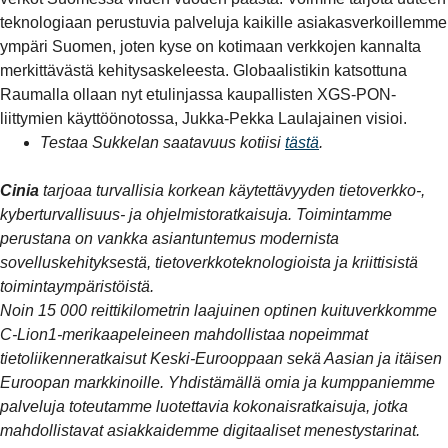
teknologiaan perustuvia palveluja kaikille asiakasverkoillemme
ympäri Suomen, joten kyse on kotimaan verkkojen kannalta
merkittävästä kehitysaskeleesta. Globaalistikin katsottuna
Raumalla ollaan nyt etulinjassa kaupallisten XGS-PON-
liittymien käyttöönotossa, Jukka-Pekka Laulajainen visioi.
Testaa Sukkelan saatavuus kotiisi
tästä
.
Cinia
tarjoaa turvallisia korkean käytettävyyden tietoverkko-,
kyberturvallisuus- ja ohjelmistoratkaisuja. Toimintamme
perustana on vankka asiantuntemus modernista
sovelluskehityksestä, tietoverkkoteknologioista ja kriittisistä
toimintaympäristöistä.
Noin 15 000 reittikilometrin laajuinen optinen kuituverkkomme
C-Lion1-merikaapeleineen mahdollistaa nopeimmat
tietoliikenneratkaisut Keski-Eurooppaan sekä Aasian ja itäisen
Euroopan markkinoille. Yhdistämällä omia ja kumppaniemme
palveluja toteutamme luotettavia kokonaisratkaisuja, jotka
mahdollistavat asiakkaidemme digitaaliset menestystarinat.