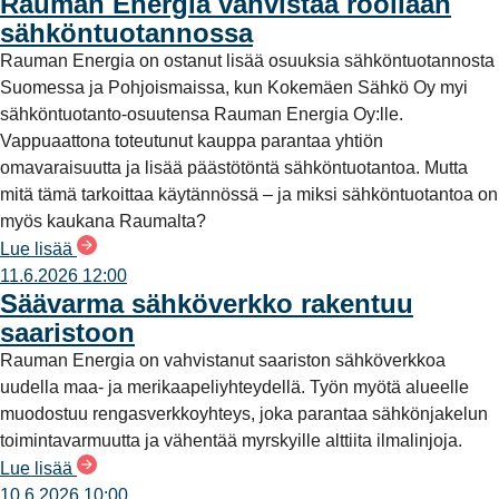
Rauman Energia vahvistaa rooliaan
sähköntuotannossa
Rauman Energia on ostanut lisää osuuksia sähköntuotannosta
Suomessa ja Pohjoismaissa, kun Kokemäen Sähkö Oy myi
sähköntuotanto-osuutensa Rauman Energia Oy:lle.
Vappuaattona toteutunut kauppa parantaa yhtiön
omavaraisuutta ja lisää päästötöntä sähköntuotantoa. Mutta
mitä tämä tarkoittaa käytännössä – ja miksi sähköntuotantoa on
myös kaukana Raumalta?
Lue lisää
11.6.2026 12:00
Säävarma sähköverkko rakentuu
saaristoon
Rauman Energia on vahvistanut saariston sähköverkkoa
uudella maa- ja merikaapeliyhteydellä. Työn myötä alueelle
muodostuu rengasverkkoyhteys, joka parantaa sähkönjakelun
toimintavarmuutta ja vähentää myrskyille alttiita ilmalinjoja.
Lue lisää
10.6.2026 10:00