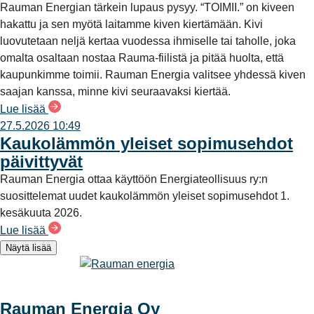
Rauman Energian tärkein lupaus pysyy. “TOIMII.” on kiveen
hakattu ja sen myötä laitamme kiven kiertämään. Kivi
luovutetaan neljä kertaa vuodessa ihmiselle tai taholle, joka
omalta osaltaan nostaa Rauma-fiilistä ja pitää huolta, että
kaupunkimme toimii. Rauman Energia valitsee yhdessä kiven
saajan kanssa, minne kivi seuraavaksi kiertää.
Lue lisää
27.5.2026 10:49
Kaukolämmön yleiset sopimusehdot
päivittyvät
Rauman Energia ottaa käyttöön Energiateollisuus ry:n
suosittelemat uudet kaukolämmön yleiset sopimusehdot 1.
kesäkuuta 2026.
Lue lisää
Näytä lisää
Rauman Energia Oy