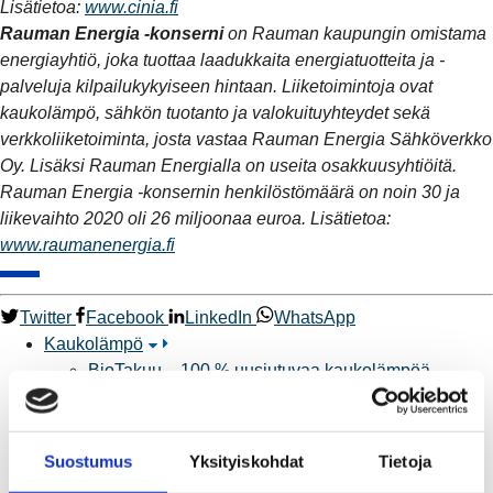
Lisätietoa:
www.cinia.fi
Rauman Energia -konserni
on Rauman kaupungin omistama
energiayhtiö, joka tuottaa laadukkaita energiatuotteita ja -
palveluja kilpailukykyiseen hintaan. Liiketoimintoja ovat
kaukolämpö, sähkön tuotanto ja valokuituyhteydet sekä
verkkoliiketoiminta, josta vastaa Rauman Energia Sähköverkko
Oy. Lisäksi Rauman Energialla on useita osakkuusyhtiöitä.
Rauman Energia -konsernin henkilöstömäärä on noin 30 ja
liikevaihto 2020 oli 26 miljoonaa euroa. Lisätietoa:
www.raumanenergia.fi
Twitter
Facebook
LinkedIn
WhatsApp
Kaukolämpö
BioTakuu – 100 % uusiutuvaa kaukolämpöä
Kaukolämmön hinnasto
Kaukolämpöliittymän saatavuus ja toteutus
Kaukolämpötyömaat kartalla
Suostumus
Yksityiskohdat
Tietoja
Kaukolämpöverkon viasta ilmoittaminen