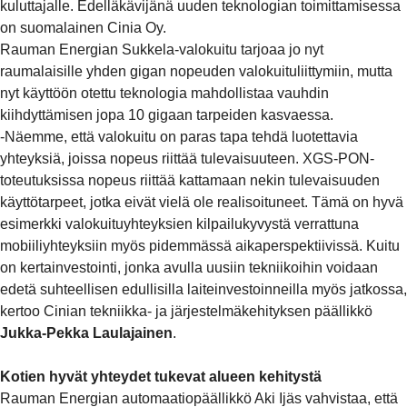
kuluttajalle. Edelläkävijänä uuden teknologian toimittamisessa
on suomalainen Cinia Oy.
Rauman Energian Sukkela-valokuitu tarjoaa jo nyt
raumalaisille yhden gigan nopeuden valokuituliittymiin, mutta
nyt käyttöön otettu teknologia mahdollistaa vauhdin
kiihdyttämisen jopa 10 gigaan tarpeiden kasvaessa.
-Näemme, että valokuitu on paras tapa tehdä luotettavia
yhteyksiä, joissa nopeus riittää tulevaisuuteen. XGS-PON-
toteutuksissa nopeus riittää kattamaan nekin tulevaisuuden
käyttötarpeet, jotka eivät vielä ole realisoituneet. Tämä on hyvä
esimerkki valokuituyhteyksien kilpailukyvystä verrattuna
mobiiliyhteyksiin myös pidemmässä aikaperspektiivissä. Kuitu
on kertainvestointi, jonka avulla uusiin tekniikoihin voidaan
edetä suhteellisen edullisilla laiteinvestoinneilla myös jatkossa,
kertoo Cinian tekniikka- ja järjestelmäkehityksen päällikkö
Jukka-Pekka Laulajainen
.
Kotien hyvät yhteydet tukevat alueen kehitystä
Rauman Energian automaatiopäällikkö Aki Ijäs vahvistaa, että