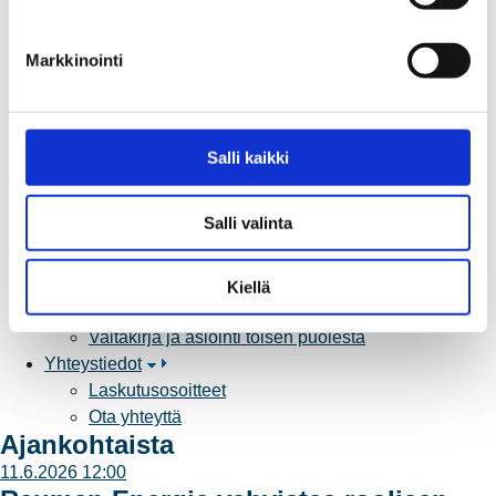
u
Yritystietoa
k
Sähköntuotanto
Markkinointi
s
Tietoa Rauman Energiasta
e
Vuosikertomukset ja asiakaslehti
n
Yhteistyöverkosto
v
Palvelut
Salli kaikki
a
Aurinkosähkön hankinta
l
Energiansäästö kotitaloudessa
Salli valinta
i
Kulutuksen seuranta
n
Laskutus
t
Muuttajalle
Kiellä
a
Sähköauton lataaminen
Valtakirja ja asiointi toisen puolesta
Yhteystiedot
Laskutusosoitteet
Ota yhteyttä
Ajankohtaista
11.6.2026 12:00