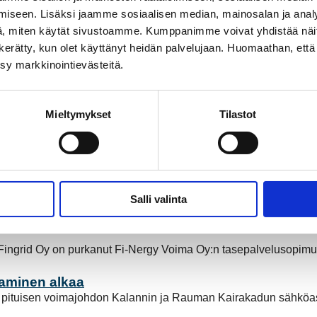
iseen. Lisäksi jaamme sosiaalisen median, mainosalan ja analy
velumaksuja talven aikana
, miten käytät sivustoamme. Kumppanimme voivat yhdistää näitä t
a on kantaverkkoyhtiö Fingridin keskiviikkoinen tiedote.
Lue l
on kerätty, kun olet käyttänyt heidän palvelujaan. Huomaathan, että 
ksy markkinointievästeitä.
lo 01:een
uuden vaihtoehdon sähkönkulutuksen ohjaukseen (kuormanohjaus
Mieltymykset
Tilastot
umalla
rattu 36 kilometrin pituinen voimajohto Kalannin ja Rauman K
pahtuu muutoksia
Salli valinta
hkövero) ja sähköliittymien laskut maksetaan suoraan Rauman 
Fingrid Oy on purkanut Fi-Nergy Voima Oy:n tasepalvelusopim
aminen alkaa
 pituisen voimajohdon Kalannin ja Rauman Kairakadun sähköa