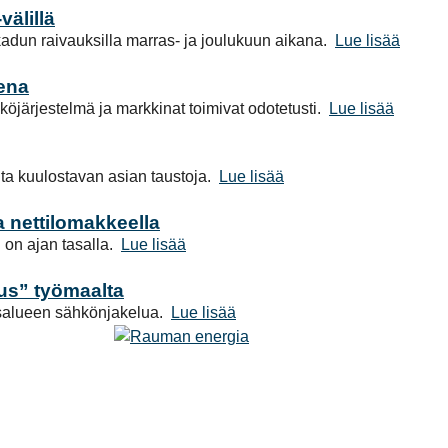
älillä
adun raivauksilla marras- ja joulukuun aikana.
Lue lisää
vena
öjärjestelmä ja markkinat toimivat odotetusti.
Lue lisää
lta kuulostavan asian taustoja.
Lue lisää
a nettilomakkeella
 on ajan tasalla.
Lue lisää
us” työmaalta
salueen sähkönjakelua.
Lue lisää