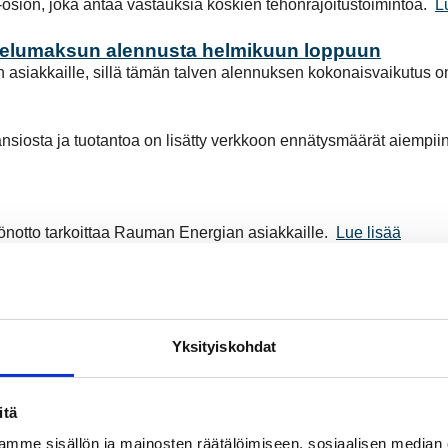
sion, joka antaa vastauksia koskien tehonrajoitustoimintoa.
L
velumaksun alennusta helmikuun loppuun
iakkaille, sillä tämän talven alennuksen kokonaisvaikutus on
siosta ja tuotantoa on lisätty verkkoon ennätysmäärät aiempiin
öönotto tarkoittaa Rauman Energian asiakkaille.
Lue lisää
velumaksua loppuvuoden ajaksi
,5 miljoonaa euroa.
Lue lisää
tien
Yksityiskohdat
ä laskevansa verkkopalvelumaksua määräaikaisesti talven aika
itä
aan tai tuodaan. Tällöin sähkön kulutusta joudutaan rajoittama
mme sisällön ja mainosten räätälöimiseen, sosiaalisen median