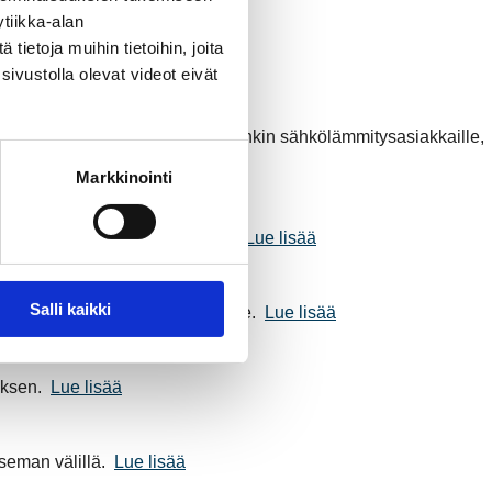
tiikka-alan
ietoja muihin tietoihin, joita
isää
sivustolla olevat videot eivät
palvelu), josta on hyötyä etenkin sähkölämmitysasiakkaille,
Markkinointi
airakadun sähköaseman välillä.
Lue lisää
Salli kaikki
Energia Sähköverkko Oy:n tilille.
Lue lisää
uksen.
Lue lisää
seman välillä.
Lue lisää