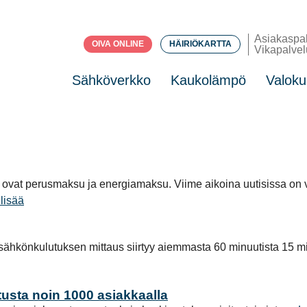
Asiakaspa
OIVA ONLINE
HÄIRIÖKARTTA
Vikapalvel
Sähköverkko
Kaukolämpö
Valoku
ovat perusmaksu ja energiamaksu. Viime aikoina uutisissa on vil
lisää
önkulutuksen mittaus siirtyy aiemmasta 60 minuutista 15 min
usta noin 1000 asiakkaalla