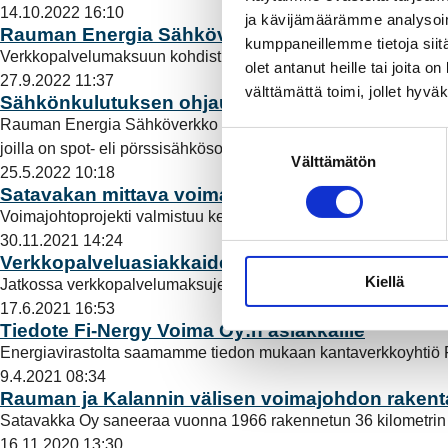
14.10.2022 16:10
ja kävijämäärämme analysoim
Rauman Energia Sähköverkko alentaa verkkopal
kumppaneillemme tietoja siitä
Verkkopalvelumaksuun kohdistuvan hintojen alennuksen taustall
olet antanut heille tai joita 
27.9.2022 11:37
välttämättä toimi, jollet hyvä
Sähkönkulutuksen ohjaus mahdollista muuttaa k
Rauman Energia Sähköverkko tarjoaa lokakuun alusta lähtien 
S
joilla on spot- eli pörssisähkösopimus.
Lue lisää
Välttämätön
u
25.5.2022 10:18
o
Satavakan mittava voimajohtoprojekti näkyy Ra
s
Voimajohtoprojekti valmistuu kesäkuussa. Sen aikana on sanee
t
30.11.2021 14:24
u
Verkkopalveluasiakkaidemme laskutuksessa ta
Kiellä
m
Jatkossa verkkopalvelumaksujen (perusmaksu, sähkönsiirto, sä
u
17.6.2021 16:53
Tiedote Fi-Nergy Voima Oy:n asiakkaille
k
Energiavirastolta saamamme tiedon mukaan kantaverkkoyhtiö 
s
9.4.2021 08:34
e
Rauman ja Kalannin välisen voimajohdon rakent
n
Satavakka Oy saneeraa vuonna 1966 rakennetun 36 kilometrin
v
16.11.2020 13:30