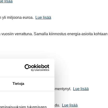
ue lisää
 yli miljoona euroa.
Lue lisää
 vuosiin verrattuna. Samalla kiinnostus energia-asioita kohtaan
Tietoja
na. Alennuksen määrä on nyt täsmentynyt.
Lue lisää
an, jotta sähköjärjestelmä ei kaadu.
Lue lisää
 ominaisuuksien tukemiseen