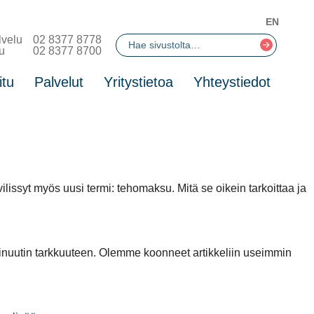
EN
lvelu
02 8377 8778
u
02 8377 8700
itu
Palvelut
Yritystietoa
Yhteystiedot
issyt myös uusi termi: tehomaksu. Mitä se oikein tarkoittaa ja
uutin tarkkuuteen. Olemme koonneet artikkeliin useimmin