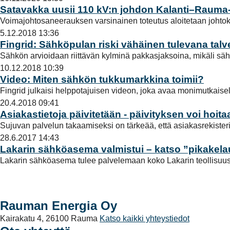
a
Satavakka uusii 110 kV:n johdon Kalanti–Rauma-v
l
Voimajohtosaneerauksen varsinainen toteutus aloitetaan johtok
i
5.12.2018 13:36
n
Fingrid: Sähköpulan riski vähäinen tulevana tal
t
Sähkön arvioidaan riittävän kylminä pakkasjaksoina, mikäli sähk
a
10.12.2018 10:39
Video: Miten sähkön tukkumarkkina toimii?
Fingrid julkaisi helppotajuisen videon, joka avaa monimutkaise
20.4.2018 09:41
Asiakastietoja päivitetään - päivityksen voi hoita
Sujuvan palvelun takaamiseksi on tärkeää, että asiakasrekisteri
28.6.2017 14:43
Lakarin sähköasema valmistui – katso ”pikakela
Lakarin sähköasema tulee palvelemaan koko Lakarin teollisuu
Rauman Energia Oy
Kairakatu 4, 26100 Rauma
Katso kaikki yhteystiedot