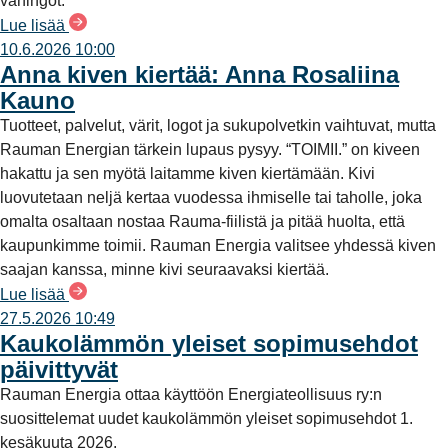
vahingot.
Lue lisää
10.6.2026 10:00
Anna kiven kiertää: Anna Rosaliina
Kauno
Tuotteet, palvelut, värit, logot ja sukupolvetkin vaihtuvat, mutta
Rauman Energian tärkein lupaus pysyy. “TOIMII.” on kiveen
hakattu ja sen myötä laitamme kiven kiertämään. Kivi
luovutetaan neljä kertaa vuodessa ihmiselle tai taholle, joka
omalta osaltaan nostaa Rauma-fiilistä ja pitää huolta, että
kaupunkimme toimii. Rauman Energia valitsee yhdessä kiven
saajan kanssa, minne kivi seuraavaksi kiertää.
Lue lisää
27.5.2026 10:49
Kaukolämmön yleiset sopimusehdot
päivittyvät
Rauman Energia ottaa käyttöön Energiateollisuus ry:n
suosittelemat uudet kaukolämmön yleiset sopimusehdot 1.
kesäkuuta 2026.