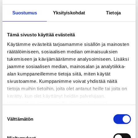
Sähkönkulutuksen ohjaus kiinteistössä
Sähköverkon kehittämissuunnitelma
Suostumus
Yksityiskohdat
Tietoja
Tuotannon liittäminen verkkoon
Työmaat kartalla
Verkkopalvelutuotteet ja hinnastot
Tämä sivusto käyttää evästeitä
Vikapalvelu ja tietoa jakeluhäiriöistä
Käytämme evästeitä tarjoamamme sisällön ja mainosten
Yritystietoa
räätälöimiseen, sosiaalisen median ominaisuuksien
Sähköntuotanto
tukemiseen ja kävijämäärämme analysoimiseen. Lisäksi
Tietoa Rauman Energiasta
jaamme sosiaalisen median, mainosalan ja analytiikka-
Vuosikertomukset ja asiakaslehti
alan kumppaneillemme tietoja siitä, miten käytät
Yhteistyöverkosto
sivustoamme. Kumppanimme voivat yhdistää näitä
Palvelut
tietoja muihin tietoihin, joita olet antanut heille tai joita on
Aurinkosähkön hankinta
kerätty, kun olet käyttänyt heidän palvelujaan.
Energiansäästö kotitaloudessa
Huomaathan, että sivustolla olevat videot eivät
Kulutuksen seuranta
välttämättä toimi, jollet hyväksy markkinointievästeitä.
S
Laskutus
Välttämätön
u
Muuttajalle
o
Sähköauton lataaminen
s
Valtakirja ja asiointi toisen puolesta
Mieltymykset