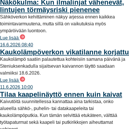
Näkökulma: Kun ilmalinjat vähenevät,
lintujen törmäysriski pienenee
Sähköverkon kehittäminen näkyy arjessa ennen kaikkea
toimintavarmuutena, mutta sillä on vaikutuksia myös
ympäröivään luontoon.
Lue lisää
16.6.2026 08:40
Kaukolämpöverkon vikatilanne korjattu
Kaukolämpö saatiin palautettua kohteisiin samana päivänä ja
Steniuksenkadulla sijaitsevan kaivannon täyttö saadaan
valmiiksi 18.6.2026.
Lue lisää
11.6.2026 10:00
Tilaa kaapelinäyttö ennen kuin kaivat
Kaivutöitä suunnitellessa kannattaa aina tarkistaa, onko
alueella sähkö-, puhelin- tai datakaapeleita tai
kaukolämpöputkia. Kun tämän selvittää etukäteen, välttää
työtapaturmat sekä kaapeli tai putkirikkojen aiheuttamat