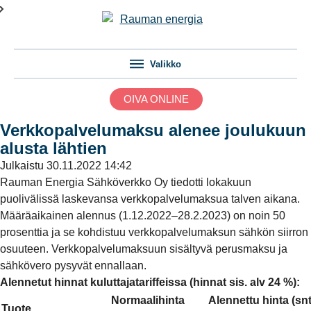
Valikko
OIVA ONLINE
Verkkopalvelumaksu alenee joulukuun
alusta lähtien
Julkaistu
30.11.2022 14:42
Rauman Energia Sähköverkko Oy tiedotti lokakuun
puolivälissä laskevansa verkkopalvelumaksua talven aikana.
Määräaikainen alennus (1.12.2022–28.2.2023) on noin 50
prosenttia ja se kohdistuu verkkopalvelumaksun sähkön siirron
osuuteen. Verkkopalvelumaksuun sisältyvä perusmaksu ja
sähkövero pysyvät ennallaan.
Alennetut hinnat kuluttajatariffeissa (hinnat sis. alv 24 %):
Normaalihinta
Alennettu hinta (sn
Tuote