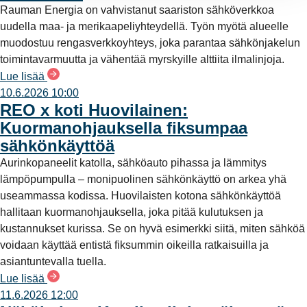
Rauman Energia on vahvistanut saariston sähköverkkoa
uudella maa- ja merikaapeliyhteydellä. Työn myötä alueelle
muodostuu rengasverkkoyhteys, joka parantaa sähkönjakelun
toimintavarmuutta ja vähentää myrskyille alttiita ilmalinjoja.
Lue lisää
10.6.2026 10:00
REO x koti Huovilainen:
Kuormanohjauksella fiksumpaa
sähkönkäyttöä
Aurinkopaneelit katolla, sähköauto pihassa ja lämmitys
lämpöpumpulla – monipuolinen sähkönkäyttö on arkea yhä
useammassa kodissa. Huovilaisten kotona sähkönkäyttöä
hallitaan kuormanohjauksella, joka pitää kulutuksen ja
kustannukset kurissa. Se on hyvä esimerkki siitä, miten sähköä
voidaan käyttää entistä fiksummin oikeilla ratkaisuilla ja
asiantuntevalla tuella.
Lue lisää
11.6.2026 12:00