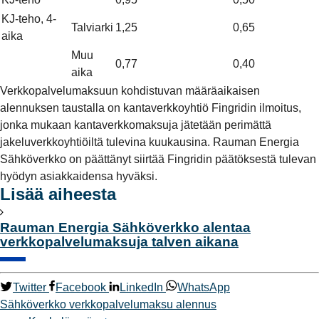
KJ-teho, 4-
Talviarki
1,25
0,65
aika
Muu
0,77
0,40
aika
Verkkopalvelumaksuun kohdistuvan määräaikaisen
alennuksen taustalla on kantaverkkoyhtiö Fingridin ilmoitus,
jonka mukaan kantaverkkomaksuja jätetään perimättä
jakeluverkkoyhtiöiltä tulevina kuukausina. Rauman Energia
Sähköverkko on päättänyt siirtää Fingridin päätöksestä tulevan
hyödyn asiakkaidensa hyväksi.
Lisää aiheesta
Rauman Energia Sähköverkko alentaa
verkkopalvelumaksuja talven aikana
Twitter
Facebook
LinkedIn
WhatsApp
Sähköverkko
verkkopalvelumaksu
alennus