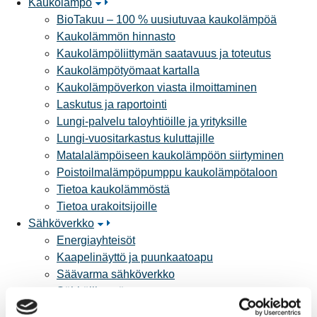
Kaukolämpö
BioTakuu – 100 % uusiutuvaa kaukolämpöä
Kaukolämmön hinnasto
Kaukolämpöliittymän saatavuus ja toteutus
Kaukolämpötyömaat kartalla
Kaukolämpöverkon viasta ilmoittaminen
Laskutus ja raportointi
Lungi-palvelu taloyhtiöille ja yrityksille
Lungi-vuositarkastus kuluttajille
Matalalämpöiseen kaukolämpöön siirtyminen
Poistoilmalämpöpumppu kaukolämpötaloon
Tietoa kaukolämmöstä
Tietoa urakoitsijoille
Sähköverkko
Energiayhteisöt
Kaapelinäyttö ja puunkaatoapu
Säävarma sähköverkko
Sähköliittymät
Sähkön mittaus ja raportointi