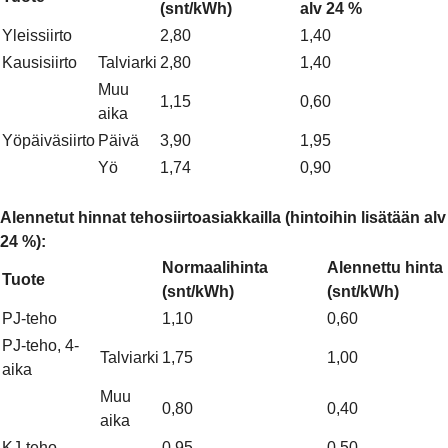
(snt/kWh)
alv 24 %
Yleissiirto
2,80
1,40
Kausisiirto
Talviarki
2,80
1,40
Muu
1,15
0,60
aika
Yöpäiväsiirto
Päivä
3,90
1,95
Yö
1,74
0,90
Alennetut hinnat tehosiirtoasiakkailla (hintoihin lisätään alv
24 %):
Normaalihinta
Alennettu hinta
Tuote
(snt/kWh)
(snt/kWh)
PJ-teho
1,10
0,60
PJ-teho, 4-
Talviarki
1,75
1,00
aika
Muu
0,80
0,40
aika
KJ-teho
0,95
0,50