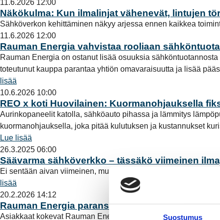
11.6.2026 12:00
Näkökulma: Kun ilmalinjat vähenevät, lintujen t
Sähköverkon kehittäminen näkyy arjessa ennen kaikkea toimin
11.6.2026 12:00
Rauman Energia vahvistaa rooliaan sähköntuot
Rauman Energia on ostanut lisää osuuksia sähköntuotannost
toteutunut kauppa parantaa yhtiön omavaraisuutta ja lisää pä
lisää
10.6.2026 10:00
REO x koti Huovilainen: Kuormanohjauksella fi
Aurinkopaneelit katolla, sähköauto pihassa ja lämmitys lämpö
kuormanohjauksella, joka pitää kulutuksen ja kustannukset kuriss
Lue lisää
26.3.2025 06:00
Säävarma sähköverkko – tässäkö viimeinen ilm
Ei sentään aivan viimeinen, mutta ei niitä ilmajohtoja enää j
lisää
20.2.2026 14:12
Rauman Energia paransi tuloksiaan Bondatan as
Asiakkaat kokevat Rauman Energian palvelun toimivan arjessa 
Suostumus