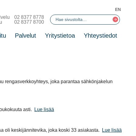
EN
lvelu
02 8377 8778
u
02 8377 8700
itu
Palvelut
Yritystietoa
Yhteystiedot
uu rengasverkkoyhteys, joka parantaa sähkönjakelun
oukokuuta asti.
Lue lisää
a oli keskijännitevika, joka koski 33 asiakasta.
Lue lisää