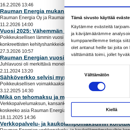
16.2.2026 13:46
Rauman Energia mukana energiatehokkuuden 
Tämä sivusto käyttää eväste
Rauman Energia Oy ja Rauman Energia Sähköverkko Oy ovat li
11.2.2026 14:00
Käytämme evästeitä tarjoama
Vuosi 2025: Vähemmän kulutusta – enemmän keh
ja kävijämäärämme analysoim
Poikkeuksellisen lämmin vuosi 2025 näkyi koko Rauman Energia -
kumppaneillemme tietoja siitä
konkreettisten kehityshankkeiden myötä.
Lue lisää
olet antanut heille tai joita 
27.3.2026 10:57
välttämättä toimi, jollet hyvä
Rauman Energian vuosikertomus 2025 on julkaistu
Juhlavuosi oli merkittävä monella tapaa, ja se muistutti, ett
S
2.11.2024 13:20
Välttämätön
u
Sähköverkko selvisi myrskystä pääosin lyhyillä k
o
Poikkeuksellisen voimakkaaksi yltynyt myrsky riepotteli länsi
s
3.12.2025 14:30
t
Mikä on tehomaksu ja miksi sellaista tarvitaan?
u
Verkkopalvelumaksun, kansankielellä siirtomaksun, tuttuja osia 
Kiellä
m
koskeeko asia Rauman Energia Sähköverkon asiakkaita?
Lue 
u
18.11.2025 14:36
Verkkopalvelu- ja kaukolämpömaksuihin korotuk
k