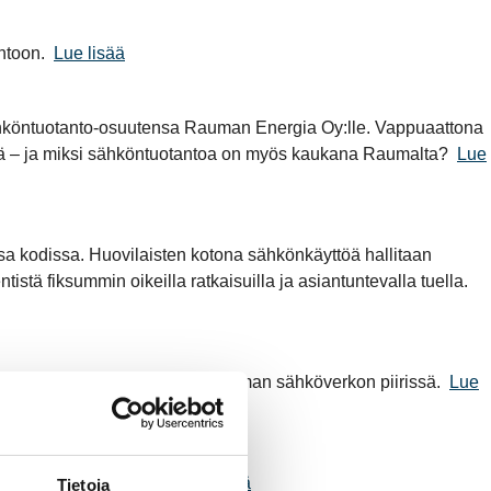
ontoon.
Lue lisää
köntuotanto-osuutensa Rauman Energia Oy:lle. Vappuaattona
össä – ja miksi sähköntuotantoa on myös kaukana Raumalta?
Lue
 kodissa. Huovilaisten kotona sähkönkäyttöä hallitaan
stä fiksummin oikeilla ratkaisuilla ja asiantuntevalla tuella.
hköverkon asiakkaista on säävarman sähköverkon piirissä.
Lue
vertailun kärkeen
sa tutkimustuloksissa.
Lue lisää
Tietoja