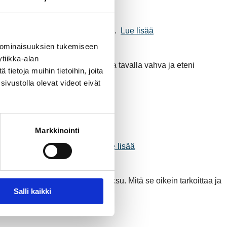
sopimukseen vuosille 2026–2035.
Lue lisää
 ominaisuuksien tukemiseen
tiikka-alan
arvetta. Silti vuosi oli monella tavalla vahva ja eteni
ietoja muihin tietoihin, joita
sivustolla olevat videot eivät
ue lisää
Markkinointi
 olosuhteisiin nähden hyvin.
Lue lisää
issyt myös uusi termi: tehomaksu. Mitä se oikein tarkoittaa ja
Salli kaikki