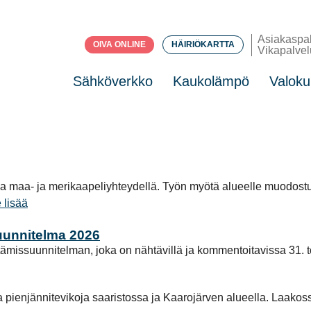
Asiakaspa
OIVA ONLINE
HÄIRIÖKARTTA
Vikapalvel
Sähköverkko
Kaukolämpö
Valoku
a maa- ja merikaapeliyhteydellä. Työn myötä alueelle muodost
 lisää
uunnitelma 2026
missuunnitelman, joka on nähtävillä ja kommentoitavissa 31. t
a pienjännitevikoja saaristossa ja Kaarojärven alueella. Laakoss