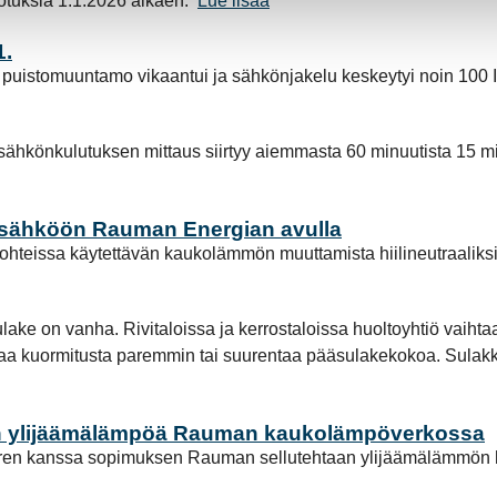
tuksia 1.1.2026 alkaen.
Lue lisää
1.
puistomuuntamo vikaantui ja sähkönjakelu keskeytyi noin 100 Is
önkulutuksen mittaus siirtyy aiemmasta 60 minuutista 15 min
n sähköön Rauman Energian avulla
ohteissa käytettävän kaukolämmön muuttamista hiilineutraaliks
lake on vanha. Rivitaloissa ja kerrostaloissa huoltoyhtiö vaiht
akaa kuormitusta paremmin tai suurentaa pääsulakekokoa. Sulakkei
n ylijäämälämpöä Rauman kaukolämpöverkossa
bren kanssa sopimuksen Rauman sellutehtaan ylijäämälämmön 