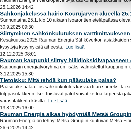
Rauman Energian verkkopalvelu- ja kaukolämpömaksuihin koro
s
25.1.2026 14:42
e
Sähkönjakelussa häiriö Kourujärven alueella 25.
n
Sunnuntaina 25.1. klo 10 aikaan Isoarontien eteläpäässä oleva 
v
30.9.2025 09:30
a
Siirtyminen sähkönkulutuksen varttimittaukseen
l
Kesäkuussa 2025 Rauman Energia Sähköverkon asiakkaiden sähk
i
kysyttyjä kysymyksiä aiheesta.
Lue lisää
n
12.12.2025 08:01
t
Rauman kaupunki siirtyy hiilidioksidivapaasee
a
Kaupungin energiatyöryhmä on lisäksi valmistellut kaupungin k
3.12.2025 15:30
Tietoisku: Mitä tehdä kun pääsulake palaa?
Pääsulake palaa, jos sähkönkulutus kasvaa liian suureksi tai su
tulppasulakkeen itse. Toistuvat palot voivat kertoa tarpeesta j
varasulakkeita käsillä.
Lue lisää
13.8.2025 16:00
Rauman Energia alkaa hyödyntää Metsä Groupi
Rauman Energia on tehnyt Metsä Groupiin kuuluvan Metsä Fi
26.6.2025 14:42