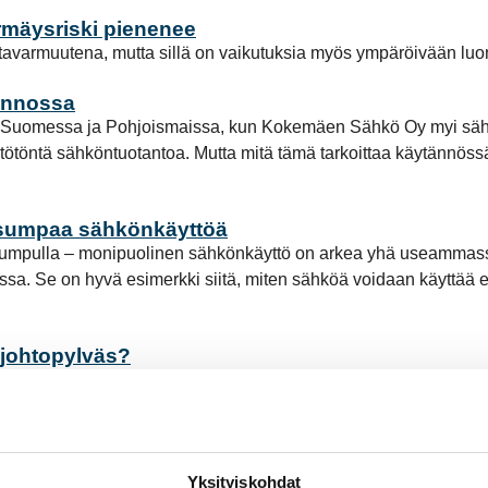
örmäysriski pienenee
tavarmuutena, mutta sillä on vaikutuksia myös ympäröivään lu
annossa
a Suomessa ja Pohjoismaissa, kun Kokemäen Sähkö Oy myi säh
ästötöntä sähköntuotantoa. Mutta mitä tämä tarkoittaa käytänn
ksumpaa sähkönkäyttöä
pumpulla – monipuolinen sähkönkäyttö on arkea yhä useammassa
a. Se on hyvä esimerkki siitä, miten sähköä voidaan käyttää enti
ajohtopylväs?
uurikaan Raumalla näe. Peräti 98 prosenttia Rauman Energia Sä
iakastutkimuksessa – kaukolämpö nousi toimiala
entistä sujuvammin viime vuonna – ja tämä näkyy myös tuoreis
Yksityiskohdat