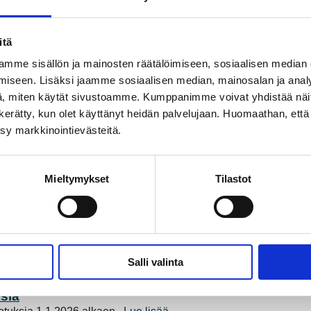
maajoukkueessa
itä
ittyneet 1.1.2026 alkaen valtakunnalliseen energiatehokkuus
mme sisällön ja mainosten räätälöimiseen, sosiaalisen median
itystä
iseen. Lisäksi jaamme sosiaalisen median, mainosalan ja analy
konsernin toiminnassa ja vähensi erityisesti lämmitysenergian t
, miten käytät sivustoamme. Kumppanimme voivat yhdistää näitä t
on kerätty, kun olet käyttänyt heidän palvelujaan. Huomaathan, että 
ksy markkinointievästeitä.
 – arki toimii ja suunta on selkeä
ä energia on Raumalla enemmän kuin pelkkää sähköä ja lämpöä.
L
Mieltymykset
Tilastot
atkoilla
rannikkoa, mutta Rauman Energia Sähköverkko selvisi myrskystä
ovat perusmaksu ja energiamaksu. Viime aikoina uutisissa on vil
Salli valinta
lisää
sia