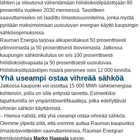
lähtien ja sitoutunut vähentämään hiilidioksidipäästöjään 80
prosentilla vuoteen 2030 mennessä. Tavoitteen
saavuttamiseksi on laadittu ilmastosuunnitelma, jonka myötä
pyritään maksimoimaan uusiutuvan energian käyttö kaupungin
sähkösopimuksissa.
Rauman Energia tarjoaa alkuperätakuut 50 prosenttisesti
ydinvoimasta ja 50 prosenttisesti biovoimasta. Jatkossa
kaupungin sähkönkulutus on siis 100 prosenttisesti
hiilidioksidivapaata ja 50 prosenttisesti uusiutuvaa.
Hiilidioksidipäästöjen määrä pienenee noin 12 000 tonnilla.
Yhä useampi ostaa vihreää sähköä
Jatkossa kaupunki voi osoittaa 15 000 MWh sähköenergiaa
kohteisiin, joilla on sille erityistä tarvetta. Esimerkiksi
tapahtumilla on ympäristösertifikaatteja, jotka edellyttävät
vihreän sähkön käyttämistä.
– Hienoa nähdä, että yhä useampi ostaa vihreää sähköä.
Olemme ylpeitä siitä, että voimme auttaa Rauman kaupunkia
ilmastotavoitteiden saavuttamisessa, Rauman Energian
toimitusjohtaja
Marko Haapala
sanoo.