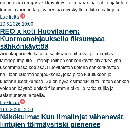
muodostuu rengasverkkoyhteys, joka parantaa sähkönjakelun
toimintavarmuutta ja vähentää myrskyille alttiita ilmalinjoja.
Lue lisää
10.6.2026 10:00
REO x koti Huovilainen:
Kuormanohjauksella fiksumpaa
sähkönkäyttöä
Aurinkopaneelit katolla, sähköauto pihassa ja lämmitys
lämpöpumpulla – monipuolinen sähkönkäyttö on arkea yhä
useammassa kodissa. Huovilaisten kotona sähkönkäyttöä
hallitaan kuormanohjauksella, joka pitää kulutuksen ja
kustannukset kurissa. Se on hyvä esimerkki siitä, miten sähköä
voidaan käyttää entistä fiksummin oikeilla ratkaisuilla ja
asiantuntevalla tuella.
Lue lisää
11.6.2026 12:00
Näkökulma: Kun ilmalinjat vähenevät,
lintujen törmäysriski pienenee