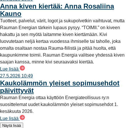
Anna kiven kiertää: Anna Rosaliina
Kauno
Tuotteet, palvelut, värit, logot ja sukupolvetkin vaihtuvat, mutta
Rauman Energian tärkein lupaus pysyy. “TOIMII.” on kiveen
hakattu ja sen myötä laitamme kiven kiertämään. Kivi
luovutetaan neljä kertaa vuodessa ihmiselle tai taholle, joka
omalta osaltaan nostaa Rauma-fiilistä ja pitää huolta, että
kaupunkimme toimii. Rauman Energia valitsee yhdessä kiven
saajan kanssa, minne kivi seuraavaksi kiertää.
Lue lisää
27.5.2026 10:49
Kaukolämmön yleiset sopimusehdot
päivittyvät
Rauman Energia ottaa käyttöön Energiateollisuus ry:n
suosittelemat uudet kaukolämmön yleiset sopimusehdot 1.
kesäkuuta 2026.
Lue lisää
Näytä lisää