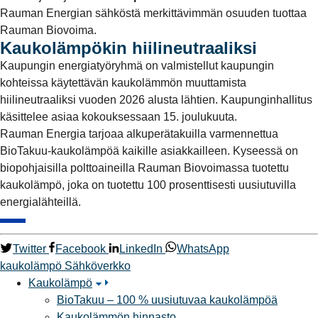
Rauman Energian sähköstä merkittävimmän osuuden tuottaa
Rauman Biovoima.
Kaukolämpökin hiilineutraaliksi
Kaupungin energiatyöryhmä on valmistellut kaupungin
kohteissa käytettävän kaukolämmön muuttamista
hiilineutraaliksi vuoden 2026 alusta lähtien. Kaupunginhallitus
käsittelee asiaa kokouksessaan 15. joulukuuta.
Rauman Energia tarjoaa alkuperätakuilla varmennettua
BioTakuu-kaukolämpöä kaikille asiakkailleen. Kyseessä on
biopohjaisilla polttoaineilla Rauman Biovoimassa tuotettu
kaukolämpö, joka on tuotettu 100 prosenttisesti uusiutuvilla
energialähteillä.
Twitter
Facebook
LinkedIn
WhatsApp
kaukolämpö
Sähköverkko
Kaukolämpö
BioTakuu – 100 % uusiutuvaa kaukolämpöä
Kaukolämmön hinnasto