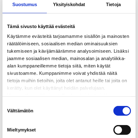
Tuotannon liittäminen verkkoon
Suostumus
Yksityiskohdat
Tietoja
Työmaat kartalla
Verkkopalvelutuotteet ja hinnastot
Vikapalvelu ja tietoa jakeluhäiriöistä
Tämä sivusto käyttää evästeitä
Yritystietoa
Käytämme evästeitä tarjoamamme sisällön ja mainosten
Sähköntuotanto
räätälöimiseen, sosiaalisen median ominaisuuksien
Tietoa Rauman Energiasta
tukemiseen ja kävijämäärämme analysoimiseen. Lisäksi
Vuosikertomukset ja asiakaslehti
jaamme sosiaalisen median, mainosalan ja analytiikka-
Yhteistyöverkosto
alan kumppaneillemme tietoja siitä, miten käytät
Palvelut
sivustoamme. Kumppanimme voivat yhdistää näitä
Aurinkosähkön hankinta
tietoja muihin tietoihin, joita olet antanut heille tai joita on
Energiansäästö kotitaloudessa
kerätty, kun olet käyttänyt heidän palvelujaan.
Kulutuksen seuranta
Huomaathan, että sivustolla olevat videot eivät
Laskutus
välttämättä toimi, jollet hyväksy markkinointievästeitä.
S
Muuttajalle
Välttämätön
u
Sähköauton lataaminen
o
Valtakirja ja asiointi toisen puolesta
s
Yhteystiedot
Mieltymykset
t
Laskutusosoitteet