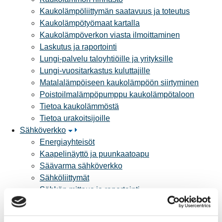
Kaukolämpöliittymän saatavuus ja toteutus
Kaukolämpötyömaat kartalla
Kaukolämpöverkon viasta ilmoittaminen
Laskutus ja raportointi
Lungi-palvelu taloyhtiöille ja yrityksille
Lungi-vuositarkastus kuluttajille
Matalalämpöiseen kaukolämpöön siirtyminen
Poistoilmalämpöpumppu kaukolämpötaloon
Tietoa kaukolämmöstä
Tietoa urakoitsijoille
Sähköverkko
Energiayhteisöt
Kaapelinäyttö ja puunkaatoapu
Säävarma sähköverkko
Sähköliittymät
Sähkön mittaus ja raportointi
Sähkönkulutuksen ohjaus kiinteistössä
Sähköverkon kehittämissuunnitelma