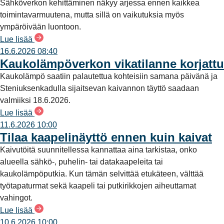
Sähköverkon kehittäminen näkyy arjessa ennen kaikkea
toimintavarmuutena, mutta sillä on vaikutuksia myös
ympäröivään luontoon.
Lue lisää
16.6.2026 08:40
Kaukolämpöverkon vikatilanne korjattu
Kaukolämpö saatiin palautettua kohteisiin samana päivänä ja
Steniuksenkadulla sijaitsevan kaivannon täyttö saadaan
valmiiksi 18.6.2026.
Lue lisää
11.6.2026 10:00
Tilaa kaapelinäyttö ennen kuin kaivat
Kaivutöitä suunnitellessa kannattaa aina tarkistaa, onko
alueella sähkö-, puhelin- tai datakaapeleita tai
kaukolämpöputkia. Kun tämän selvittää etukäteen, välttää
työtapaturmat sekä kaapeli tai putkirikkojen aiheuttamat
vahingot.
Lue lisää
10.6.2026 10:00