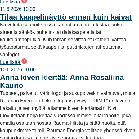
Lue lisää
11.6.2026 10:00
Tilaa kaapelinäyttö ennen kuin kaivat
Kaivutöitä suunnitellessa kannattaa aina tarkistaa, onko
alueella sähkö-, puhelin- tai datakaapeleita tai
kaukolämpöputkia. Kun tämän selvittää etukäteen, välttää
työtapaturmat sekä kaapeli tai putkirikkojen aiheuttamat
vahingot.
Lue lisää
10.6.2026 10:00
Anna kiven kiertää: Anna Rosaliina
Kauno
Tuotteet, palvelut, värit, logot ja sukupolvetkin vaihtuvat, mutta
Rauman Energian tärkein lupaus pysyy. “TOIMII.” on kiveen
hakattu ja sen myötä laitamme kiven kiertämään. Kivi
luovutetaan neljä kertaa vuodessa ihmiselle tai taholle, joka
omalta osaltaan nostaa Rauma-fiilistä ja pitää huolta, että
kaupunkimme toimii. Rauman Energia valitsee yhdessä kiven
saajan kanssa, minne kivi seuraavaksi kiertää.