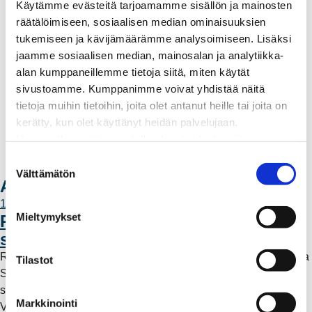
Palvelut
Käytämme evästeitä tarjoamamme sisällön ja mainosten
Aurinkosähkön hankinta
räätälöimiseen, sosiaalisen median ominaisuuksien
Energiansäästö kotitaloudessa
tukemiseen ja kävijämäärämme analysoimiseen. Lisäksi
Kulutuksen seuranta
jaamme sosiaalisen median, mainosalan ja analytiikka-
Laskutus
alan kumppaneillemme tietoja siitä, miten käytät
Muuttajalle
sivustoamme. Kumppanimme voivat yhdistää näitä
Sähköauton lataaminen
tietoja muihin tietoihin, joita olet antanut heille tai joita on
Valtakirja ja asiointi toisen puolesta
kerätty, kun olet käyttänyt heidän palvelujaan.
Yhteystiedot
Huomaathan, että sivustolla olevat videot eivät
Laskutusosoitteet
välttämättä toimi, jollet hyväksy markkinointievästeitä.
S
Ota yhteyttä
Välttämätön
u
Ajankohtaista
o
11.6.2026 12:00
s
Mieltymykset
Rauman Energia vahvistaa rooliaan
t
sähköntuotannossa
u
Rauman Energia on ostanut lisää osuuksia sähköntuotannosta
m
Tilastot
Suomessa ja Pohjoismaissa, kun Kokemäen Sähkö Oy myi
u
sähköntuotanto-osuutensa Rauman Energia Oy:lle.
k
Markkinointi
Vappuaattona toteutunut kauppa parantaa yhtiön
s