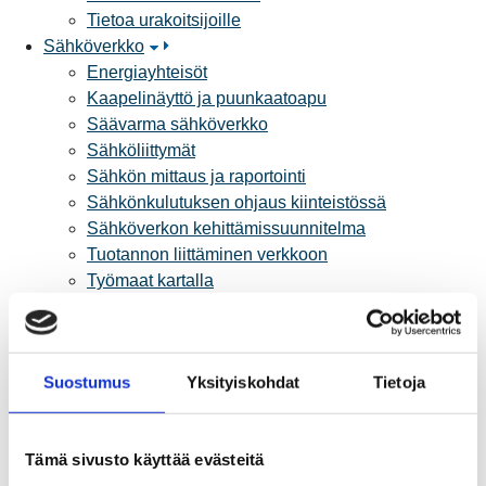
Tietoa urakoitsijoille
Sähköverkko
Energiayhteisöt
Kaapelinäyttö ja puunkaatoapu
Säävarma sähköverkko
Sähköliittymät
Sähkön mittaus ja raportointi
Sähkönkulutuksen ohjaus kiinteistössä
Sähköverkon kehittämissuunnitelma
Tuotannon liittäminen verkkoon
Työmaat kartalla
Verkkopalvelutuotteet ja hinnastot
Vikapalvelu ja tietoa jakeluhäiriöistä
Yritystietoa
Suostumus
Yksityiskohdat
Tietoja
Sähköntuotanto
Tietoa Rauman Energiasta
Vuosikertomukset ja asiakaslehti
Tämä sivusto käyttää evästeitä
Yhteistyöverkosto