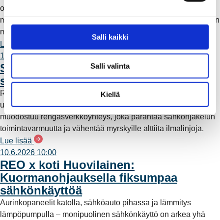
omavaraisuutta ja lisää päästötöntä sähköntuotantoa. Mutta
e
mitä tämä tarkoittaa käytännössä – ja miksi sähköntuotantoa on
n
myös kaukana Raumalta?
v
Salli kaikki
Lue lisää
a
11.6.2026 12:00
l
Säävarma sähköverkko rakentuu
Salli valinta
i
saaristoon
n
t
Rauman Energia on vahvistanut saariston sähköverkkoa
Kiellä
a
uudella maa- ja merikaapeliyhteydellä. Työn myötä alueelle
muodostuu rengasverkkoyhteys, joka parantaa sähkönjakelun
toimintavarmuutta ja vähentää myrskyille alttiita ilmalinjoja.
Lue lisää
10.6.2026 10:00
REO x koti Huovilainen:
Kuormanohjauksella fiksumpaa
sähkönkäyttöä
Aurinkopaneelit katolla, sähköauto pihassa ja lämmitys
lämpöpumpulla – monipuolinen sähkönkäyttö on arkea yhä