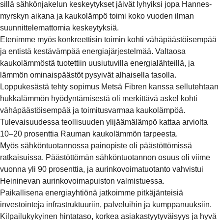
sillä sähkönjakelun keskeytykset jäivät lyhyiksi jopa Hannes-
myrskyn aikana ja kaukolämpö toimi koko vuoden ilman
suunnittelemattomia keskeytyksiä.
Etenimme myös konkreettisin toimin kohti vähäpäästöisempää
ja entistä kestävämpää energiajärjestelmää. Valtaosa
kaukolämmöstä tuotettiin uusiutuvilla energialähteillä, ja
lämmön ominaispäästöt pysyivät alhaisella tasolla.
Loppukesästä tehty sopimus Metsä Fibren kanssa sellutehtaan
hukkalämmön hyödyntämisestä oli merkittävä askel kohti
vähäpäästöisempää ja toimitusvarmaa kaukolämpöä.
Tulevaisuudessa teollisuuden ylijäämälämpö kattaa arviolta
10–20 prosenttia Rauman kaukolämmön tarpeesta.
Myös sähköntuotannossa painopiste oli päästöttömissä
ratkaisuissa. Päästöttömän sähköntuotannon osuus oli viime
vuonna yli 90 prosenttia, ja aurinkovoimatuotanto vahvistui
Heininevan aurinkovoimapuiston valmistuessa.
Paikallisena energiayhtiönä jatkoimme pitkäjänteisiä
investointeja infrastruktuuriin, palveluihin ja kumppanuuksiin.
Kilpailukykyinen hintataso, korkea asiakastyytyväisyys ja hyvä