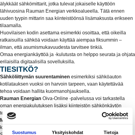
älykkäät sähkömittarit, jotka tulevat jokaiselle käyttöön
lähivuosina Rauman Energian verkkoalueella. Tätä ennen
uuden tyypin mittarin saa kiinteistöönsä lisämaksusta erikseen
tilaamalla.
Huovilaisen kodin asettama esimerkki osoittaa, että oikeilla
ratkaisuilla sähköä voidaan käyttää aiempaa fiksummin –
ilman, että asumismukavuudesta tarvitsee tinkiä.
Omaa energiankäyttöä ja -kulutusta on helppo seurata ja ohjata
erilaisilla digitaalisilla sovelluksilla.
TIESITKÖ?
Sähköliittymän suurentaminen
esimerkiksi sähköauton
kotilatauksen vuoksi on harvoin tarpeen, vaan käytettävää
tehoa voidaan hallita kuormanohjauksella.
Rauman Energian
Oiva-Online -palvelussa voi tarkastella
oman energiakulutuksen lisäksi kiinteistön sähkönkäytön
tehotietoja.
Mm. Omavoima
tarjoaa asiakkailleen
kuormanohjausratkaisuja myös ilman HAN-portin käyttöä.
Suostumus
Yksityiskohdat
Tietoja
Sähkön mittausta ja energian hinnoittelua toteutetaan nykyään