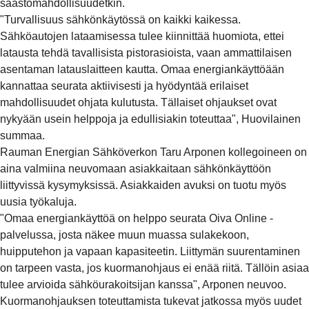
säästömahdollisuudetkin.
"Turvallisuus sähkönkäytössä on kaikki kaikessa.
Sähköautojen lataamisessa tulee kiinnittää huomiota, ettei
latausta tehdä tavallisista pistorasioista, vaan ammattilaisen
asentaman latauslaitteen kautta. Omaa energiankäyttöään
kannattaa seurata aktiivisesti ja hyödyntää erilaiset
mahdollisuudet ohjata kulutusta. Tällaiset ohjaukset ovat
nykyään usein helppoja ja edullisiakin toteuttaa", Huovilainen
summaa.
Rauman Energian Sähköverkon Taru Arponen kollegoineen on
aina valmiina neuvomaan asiakkaitaan sähkönkäyttöön
liittyvissä kysymyksissä. Asiakkaiden avuksi on tuotu myös
uusia työkaluja.
"Omaa energiankäyttöä on helppo seurata Oiva Online -
palvelussa, josta näkee muun muassa sulakekoon,
huipputehon ja vapaan kapasiteetin. Liittymän suurentaminen
on tarpeen vasta, jos kuormanohjaus ei enää riitä. Tällöin asiaa
tulee arvioida sähköurakoitsijan kanssa", Arponen neuvoo.
Kuormanohjauksen toteuttamista tukevat jatkossa myös uudet