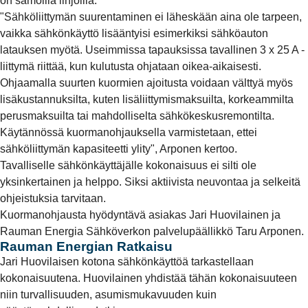
on samoilla linjoilla.
"Sähköliittymän suurentaminen ei läheskään aina ole tarpeen,
vaikka sähkönkäyttö lisääntyisi esimerkiksi sähköauton
latauksen myötä. Useimmissa tapauksissa tavallinen 3 x 25 A -
liittymä riittää, kun kulutusta ohjataan oikea-aikaisesti.
Ohjaamalla suurten kuormien ajoitusta voidaan välttyä myös
lisäkustannuksilta, kuten lisäliittymismaksuilta, korkeammilta
perusmaksuilta tai mahdolliselta sähkökeskusremontilta.
Käytännössä kuormanohjauksella varmistetaan, ettei
sähköliittymän kapasiteetti ylity", Arponen kertoo.
Tavalliselle sähkönkäyttäjälle kokonaisuus ei silti ole
yksinkertainen ja helppo. Siksi aktiivista neuvontaa ja selkeitä
ohjeistuksia tarvitaan.
Kuormanohjausta hyödyntävä asiakas Jari Huovilainen ja
Rauman Energia Sähköverkon palvelupäällikkö Taru Arponen.
Rauman Energian Ratkaisu
Jari Huovilaisen kotona sähkönkäyttöä tarkastellaan
kokonaisuutena. Huovilainen yhdistää tähän kokonaisuuteen
niin turvallisuuden, asumismukavuuden kuin