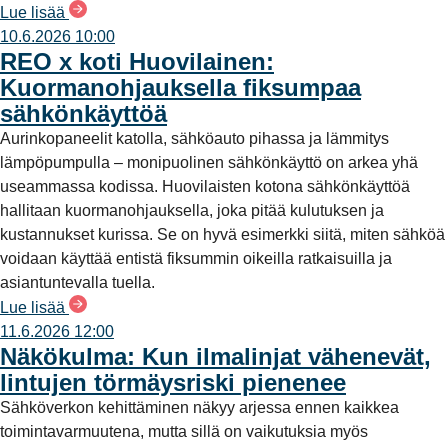
Lue lisää
10.6.2026 10:00
REO x koti Huovilainen:
Kuormanohjauksella fiksumpaa
sähkönkäyttöä
Aurinkopaneelit katolla, sähköauto pihassa ja lämmitys
lämpöpumpulla – monipuolinen sähkönkäyttö on arkea yhä
useammassa kodissa. Huovilaisten kotona sähkönkäyttöä
hallitaan kuormanohjauksella, joka pitää kulutuksen ja
kustannukset kurissa. Se on hyvä esimerkki siitä, miten sähköä
voidaan käyttää entistä fiksummin oikeilla ratkaisuilla ja
asiantuntevalla tuella.
Lue lisää
11.6.2026 12:00
Näkökulma: Kun ilmalinjat vähenevät,
lintujen törmäysriski pienenee
Sähköverkon kehittäminen näkyy arjessa ennen kaikkea
toimintavarmuutena, mutta sillä on vaikutuksia myös