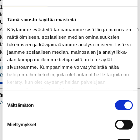
15 minuutin jaksoissa, joka mahdollistaa tarkemman oman
kulutuksen seurannan ja ohjauksen.
Tämä sivusto käyttää evästeitä
Uudet kotiautomaatioliitännän
(HAN-portti) sisältävät
Käytämme evästeitä tarjoamamme sisällön ja mainosten
sähkömittarit vaihdetaan kaikille asiakkaille lähivuosina, jolloin
räätälöimiseen, sosiaalisen median ominaisuuksien
kuormanohjauksen toteuttaminen erikseen hankittavalla
tukemiseen ja kävijämäärämme analysoimiseen. Lisäksi
laitteella helpottuu. HAN-portti tulee erikseen aktivoida
jaamme sosiaalisen median, mainosalan ja analytiikka-
käyttöön sähköverkkoyhtiön toimesta.
alan kumppaneillemme tietoja siitä, miten käytät
Lue lisää:
sivustoamme. Kumppanimme voivat yhdistää näitä
raumanenergia.fi/sähköverkko
tietoja muihin tietoihin, joita olet antanut heille tai joita on
https://omavoima.fi/energiaohjauspalvelu/
kerätty, kun olet käyttänyt heidän palvelujaan.
Huomaathan, että sivustolla olevat videot eivät
Twitter
Facebook
LinkedIn
WhatsApp
välttämättä toimi, jollet hyväksy markkinointievästeitä.
S
Asiakastarina
Välttämätön
u
Kaukolämpö
o
BioTakuu – 100 % uusiutuvaa kaukolämpöä
s
Mieltymykset
Kaukolämmön hinnasto
t
Kaukolämpöliittymän saatavuus ja toteutus
u