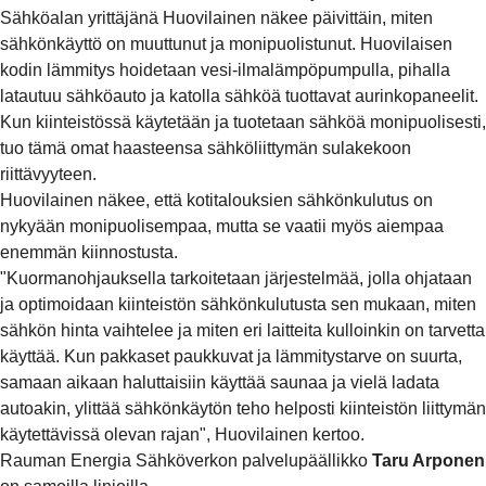
Sähköalan yrittäjänä Huovilainen näkee päivittäin, miten
sähkönkäyttö on muuttunut ja monipuolistunut. Huovilaisen
kodin lämmitys hoidetaan vesi-ilmalämpöpumpulla, pihalla
latautuu sähköauto ja katolla sähköä tuottavat aurinkopaneelit.
Kun kiinteistössä käytetään ja tuotetaan sähköä monipuolisesti,
tuo tämä omat haasteensa sähköliittymän sulakekoon
riittävyyteen.
Huovilainen näkee, että kotitalouksien sähkönkulutus on
nykyään monipuolisempaa, mutta se vaatii myös aiempaa
enemmän kiinnostusta.
"Kuormanohjauksella tarkoitetaan järjestelmää, jolla ohjataan
ja optimoidaan kiinteistön sähkönkulutusta sen mukaan, miten
sähkön hinta vaihtelee ja miten eri laitteita kulloinkin on tarvetta
käyttää. Kun pakkaset paukkuvat ja lämmitystarve on suurta,
samaan aikaan haluttaisiin käyttää saunaa ja vielä ladata
autoakin, ylittää sähkönkäytön teho helposti kiinteistön liittymän
käytettävissä olevan rajan", Huovilainen kertoo.
Rauman Energia Sähköverkon palvelupäällikko
Taru Arponen