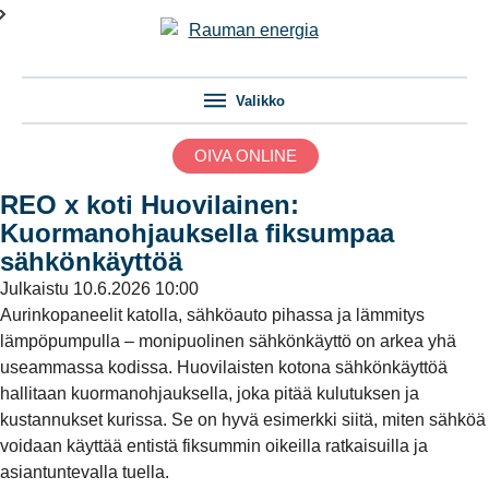
Valikko
OIVA ONLINE
REO x koti Huovilainen:
Kuormanohjauksella fiksumpaa
sähkönkäyttöä
Julkaistu
10.6.2026 10:00
Aurinkopaneelit katolla, sähköauto pihassa ja lämmitys
lämpöpumpulla – monipuolinen sähkönkäyttö on arkea yhä
useammassa kodissa. Huovilaisten kotona sähkönkäyttöä
hallitaan kuormanohjauksella, joka pitää kulutuksen ja
kustannukset kurissa. Se on hyvä esimerkki siitä, miten sähköä
voidaan käyttää entistä fiksummin oikeilla ratkaisuilla ja
asiantuntevalla tuella.