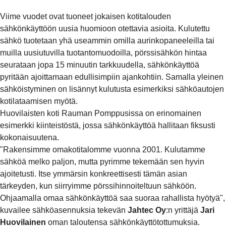
Viime vuodet ovat tuoneet jokaisen kotitalouden
sähkönkäyttöön uusia huomioon otettavia asioita. Kulutettu
sähkö tuotetaan yhä useammin omilla aurinkopaneeleilla tai
muilla uusiutuvilla tuotantomuodoilla, pörssisähkön hintaa
seurataan jopa 15 minuutin tarkkuudella, sähkönkäyttöä
pyritään ajoittamaan edullisimpiin ajankohtiin. Samalla yleinen
sähköistyminen on lisännyt kulutusta esimerkiksi sähköautojen
kotilataamisen myötä.
Huovilaisten koti Rauman Pomppusissa on erinomainen
esimerkki kiinteistöstä, jossa sähkönkäyttöä hallitaan fiksusti
kokonaisuutena.
"Rakensimme omakotitalomme vuonna 2001. Kulutamme
sähköä melko paljon, mutta pyrimme tekemään sen hyvin
ajoitetusti. Itse ymmärsin konkreettisesti tämän asian
tärkeyden, kun siirryimme pörssihinnoiteltuun sähköön.
Ohjaamalla omaa sähkönkäyttöä saa suoraa rahallista hyötyä",
kuvailee sähköasennuksia tekevän
Jahtec Oy
:n yrittäjä
Jari
Huovilainen
oman taloutensa sähkönkäyttötottumuksia.