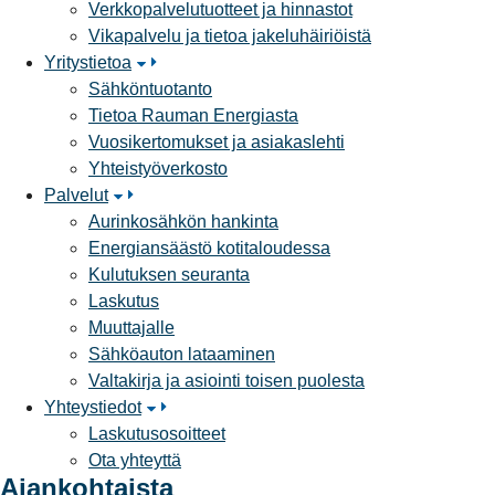
Verkkopalvelutuotteet ja hinnastot
Vikapalvelu ja tietoa jakeluhäiriöistä
Yritystietoa
Sähköntuotanto
Tietoa Rauman Energiasta
Vuosikertomukset ja asiakaslehti
Yhteistyöverkosto
Palvelut
Aurinkosähkön hankinta
Energiansäästö kotitaloudessa
Kulutuksen seuranta
Laskutus
Muuttajalle
Sähköauton lataaminen
Valtakirja ja asiointi toisen puolesta
Yhteystiedot
Laskutusosoitteet
Ota yhteyttä
Ajankohtaista