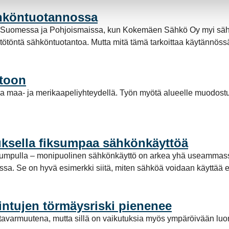
ähköntuotannossa
a Suomessa ja Pohjoismaissa, kun Kokemäen Sähkö Oy myi säh
stötöntä sähköntuotantoa. Mutta mitä tämä tarkoittaa käytännö
stoon
a maa- ja merikaapeliyhteydellä. Työn myötä alueelle muodost
ksella fiksumpaa sähkönkäyttöä
pumpulla – monipuolinen sähkönkäyttö on arkea yhä useammassa
a. Se on hyvä esimerkki siitä, miten sähköä voidaan käyttää enti
intujen törmäysriski pienenee
avarmuutena, mutta sillä on vaikutuksia myös ympäröivään luo