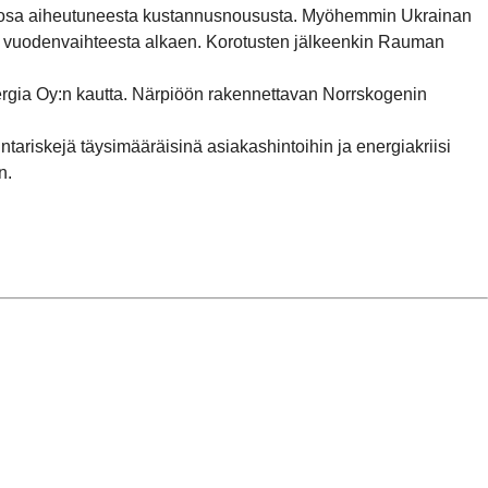
n osa aiheutuneesta kustannusnoususta. Myöhemmin Ukrainan
us vuodenvaihteesta alkaen. Korotusten jälkeenkin Rauman
rgia Oy:n kautta. Närpiöön rakennettavan Norrskogenin
ariskejä täysimääräisinä asiakashintoihin ja energiakriisi
n.