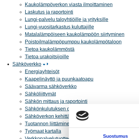
Kaukolämpöverkon viasta ilmoittaminen
Laskutus ja raportointi
Lungi-palvelu taloyhtiöille ja yrityksille
Lungi-vuositarkastus kuluttajille
Matalalämpöiseen kaukolämpöön siirtyminen
Poistoilmalämpöpumppu kaukolämpötaloon
Tietoa kaukolämmöstä
Tietoa urakoitsijoille
Sähköverkko
Energiayhteisöt
Kaapelinäyttö ja puunkaatoapu
Säävarma sähköverkko
Sähköliittymät
Sähkön mittaus ja raportointi
Sähkönkulutuksen ohjaus kiinteistössä
Sähköverkon kehittämissuunnitelma
Tuotannon liittäminen verkkoon
Työmaat kartalla
Suostumus
Verkkopalvelutuotteet ja hinnastot