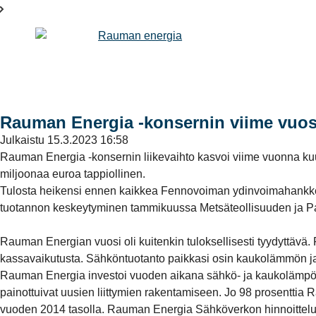
Rauman Energia -konsernin viime vuosi 
Julkaistu
15.3.2023 16:58
Rauman Energia -konsernin liikevaihto kasvoi viime vuonna kuusi
miljoonaa euroa tappiollinen.
Tulosta heikensi ennen kaikkea Fennovoiman ydinvoimahankkeen
tuotannon keskeytyminen tammikuussa Metsäteollisuuden ja Pape
Rauman Energian vuosi oli kuitenkin tuloksellisesti tyydyttävä. 
kassavaikutusta. Sähköntuotanto paikkasi osin kaukolämmön ja 
Rauman Energia investoi vuoden aikana sähkö- ja kaukolämpöv
painottuivat uusien liittymien rakentamiseen. Jo 98 prosentti
vuoden 2014 tasolla. Rauman Energia Sähköverkon hinnoittelu s