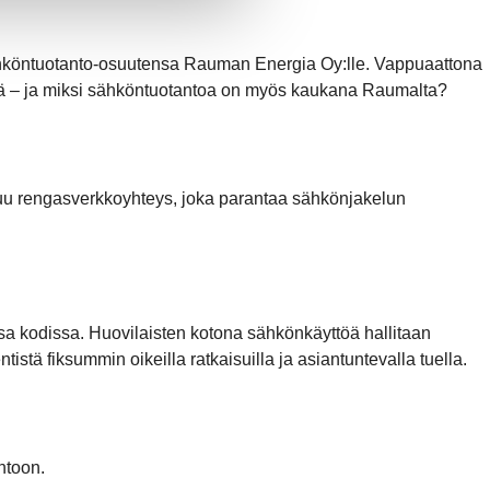
köntuotanto-osuutensa Rauman Energia Oy:lle. Vappuaattona
ssä – ja miksi sähköntuotantoa on myös kaukana Raumalta?
uu rengasverkkoyhteys, joka parantaa sähkönjakelun
 kodissa. Huovilaisten kotona sähkönkäyttöä hallitaan
stä fiksummin oikeilla ratkaisuilla ja asiantuntevalla tuella.
ntoon.