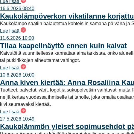
Lue lisää
16.6.2026 08:40
Kaukolämpöverkon vikatilanne korjattu
Kaukolämpö saatiin palautettua kohteisiin samana päivänä ja S
Lue lisää
11.6.2026 10:00
Tilaa kaapelinäyttö ennen kuin kaivat
Kaivutöitä suunnitellessa kannattaa aina tarkistaa, onko alueel
tai putkirikkojen aiheuttamat vahingot.
Lue lisää
10.6.2026 10:00
Anna kiven kiertää: Anna Rosaliina Ka
Tuotteet, palvelut, värit, logot ja sukupolvetkin vaihtuvat, mu
neljä kertaa vuodessa ihmiselle tai taholle, joka omalta osalt
kivi seuraavaksi kiertää.
Lue lisää
27.5.2026 10:49
Kaukolämmön yleiset sopimusehdot päi
Rauman Energia ottaa käyttöön Energiateollisuus ry:n suositt