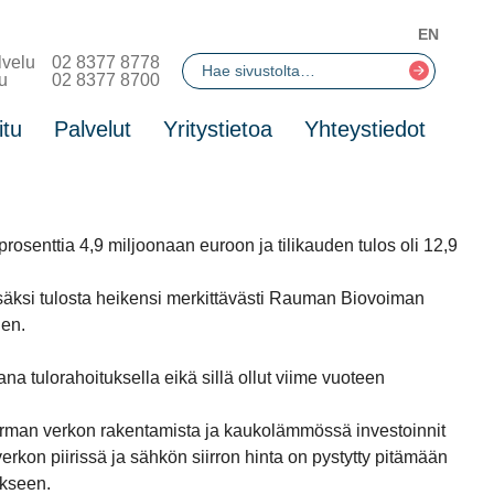
EN
lvelu
02 8377 8778
u
02 8377 8700
itu
Palvelut
Yritystietoa
Yhteystiedot
rosenttia 4,9 miljoonaan euroon ja tilikauden tulos oli 12,9
äksi tulosta heikensi merkittävästi Rauman Biovoiman
uen.
a tulorahoituksella eikä sillä ollut viime vuoteen
arman verkon rakentamista ja kaukolämmössä investoinnit
kon piirissä ja sähkön siirron hinta on pystytty pitämään
ekseen.