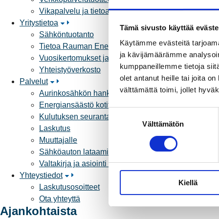
Vikapalvelu ja tietoa jakeluhäiriöistä
Yritystietoa
Tämä sivusto käyttää eväste
Sähköntuotanto
Käytämme evästeitä tarjoama
Tietoa Rauman Energiasta
ja kävijämäärämme analysoim
Vuosikertomukset ja asiakaslehti
kumppaneillemme tietoja siitä
Yhteistyöverkosto
olet antanut heille tai joita 
Palvelut
välttämättä toimi, jollet hyvä
Aurinkosähkön hankinta
Energiansäästö kotitaloudessa
S
Kulutuksen seuranta
Välttämätön
u
Laskutus
o
Muuttajalle
s
Sähköauton lataaminen
t
Valtakirja ja asiointi toisen puolesta
u
Yhteystiedot
Kiellä
m
Laskutusosoitteet
u
Ota yhteyttä
k
Ajankohtaista
s