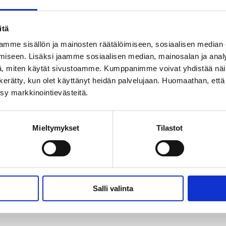
itä
mme sisällön ja mainosten räätälöimiseen, sosiaalisen median
iseen. Lisäksi jaamme sosiaalisen median, mainosalan ja analy
, miten käytät sivustoamme. Kumppanimme voivat yhdistää näitä t
on kerätty, kun olet käyttänyt heidän palvelujaan. Huomaathan, että 
ksy markkinointievästeitä.
Mieltymykset
Tilastot
Salli valinta