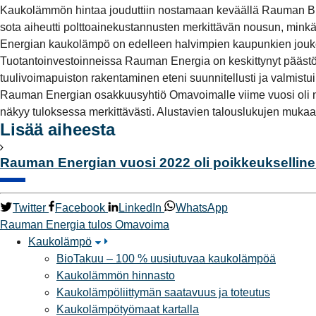
Kaukolämmön hintaa jouduttiin nostamaan keväällä Rauman Bi
sota aiheutti polttoainekustannusten merkittävän nousun, min
Energian kaukolämpö on edelleen halvimpien kaupunkien jouk
Tuotantoinvestoinneissa Rauman Energia on keskittynyt päästö
tuulivoimapuiston rakentaminen eteni suunnitellusti ja valmist
Rauman Energian osakkuusyhtiö Omavoimalle viime vuosi oli niin
näkyy tuloksessa merkittävästi. Alustavien talouslukujen muka
Lisää aiheesta
Rauman Energian vuosi 2022 oli poikkeuksellin
Twitter
Facebook
LinkedIn
WhatsApp
Rauman Energia
tulos
Omavoima
Kaukolämpö
BioTakuu – 100 % uusiutuvaa kaukolämpöä
Kaukolämmön hinnasto
Kaukolämpöliittymän saatavuus ja toteutus
Kaukolämpötyömaat kartalla