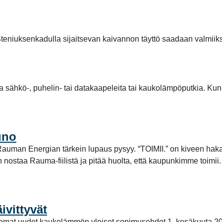
teniuksenkadulla sijaitsevan kaivannon täyttö saadaan valmiiks
la sähkö-, puhelin- tai datakaapeleita tai kaukolämpöputkia. Kun
uno
tta Rauman Energian tärkein lupaus pysyy. “TOIMII.” on kiveen ha
aan nostaa Rauma-fiilistä ja pitää huolta, että kaupunkimme toi
vittyvät
elemat uudet kaukolämmön yleiset sopimusehdot 1. kesäkuuta 2