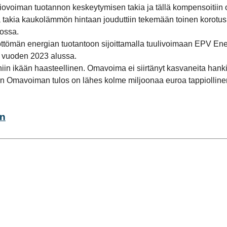
ovoiman tuotannon keskeytymisen takia ja tällä kompensoitii
kä takia kaukolämmön hintaan jouduttiin tekemään toinen korot
ossa.
ttömän energian tuotantoon sijoittamalla tuulivoimaan EPV Ene
ui vuoden 2023 alussa.
 ikään haasteellinen. Omavoima ei siirtänyt kasvaneita hankint
an Omavoiman tulos on lähes kolme miljoonaa euroa tappiolline
en