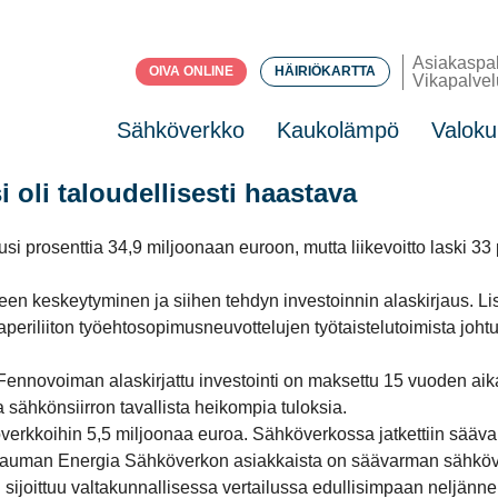
Asiakaspa
OIVA ONLINE
HÄIRIÖKARTTA
Vikapalvel
Sähköverkko
Kaukolämpö
Valoku
oli taloudellisesti haastava
 prosenttia 34,9 miljoonaan euroon, mutta liikevoitto laski 33 p
 keskeytyminen ja siihen tehdyn investoinnin alaskirjaus. Lis
riliiton työehtosopimusneuvottelujen työtaistelutoimista joht
Fennovoiman alaskirjattu investointi on maksettu 15 vuoden aikan
sähkönsiirron tavallista heikompia tuloksia.
erkkoihin 5,5 miljoonaa euroa. Sähköverkossa jatkettiin sääv
a Rauman Energia Sähköverkon asiakkaista on säävarman sähköver
ijoittuu valtakunnallisessa vertailussa edullisimpaan neljänn