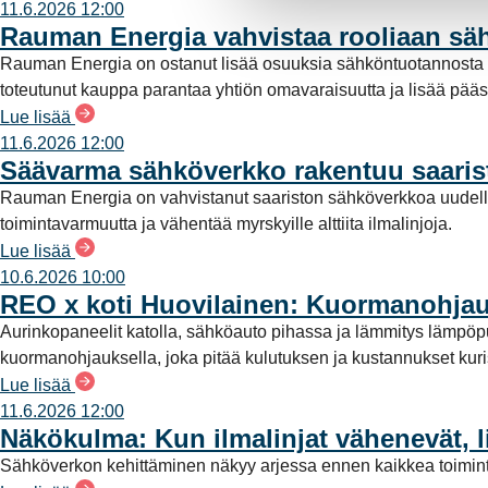
11.6.2026 12:00
e
Rauman Energia vahvistaa rooliaan s
n
Rauman Energia on ostanut lisää osuuksia sähköntuotannost
v
toteutunut kauppa parantaa yhtiön omavaraisuutta ja lisää pää
a
Lue lisää
l
11.6.2026 12:00
i
Säävarma sähköverkko rakentuu saari
n
Rauman Energia on vahvistanut saariston sähköverkkoa uudell
t
toimintavarmuutta ja vähentää myrskyille alttiita ilmalinjoja.
a
Lue lisää
10.6.2026 10:00
REO x koti Huovilainen: Kuormanohjau
Aurinkopaneelit katolla, sähköauto pihassa ja lämmitys lämpö
kuormanohjauksella, joka pitää kulutuksen ja kustannukset kuriss
Lue lisää
11.6.2026 12:00
Näkökulma: Kun ilmalinjat vähenevät, l
Sähköverkon kehittäminen näkyy arjessa ennen kaikkea toimint