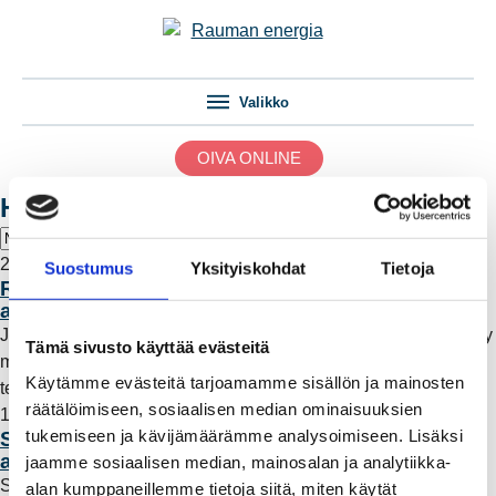
Valikko
OIVA ONLINE
Hae artikkeleita
28.11.2019 11:48
Suostumus
Yksityiskohdat
Tietoja
Rauman Energian alueella jo yli 100
aurinkosähköjärjestelmää
Joulukuussa Rauman alueen aurinkovoiman tuotanto lisääntyy
Tämä sivusto käyttää evästeitä
merkittävästi, kun K-Citymarket Rauman yli puolen megawatin
Käytämme evästeitä tarjoamamme sisällön ja mainosten
tehoinen aurinkovoimala otetaan käyttöön.
Lue lisää
räätälöimiseen, sosiaalisen median ominaisuuksien
12.12.2018 12:00
tukemiseen ja kävijämäärämme analysoimiseen. Lisäksi
Seaside Industry Parkin 1800 paneelin
aurinkovoimala on otettu käyttöön
jaamme sosiaalisen median, mainosalan ja analytiikka-
Seaside Industry Parkin aurinkovoimalan suunnitteli ja toteutti
alan kumppaneillemme tietoja siitä, miten käytät