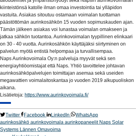
taloudelliset ja ympäristöhyödyt sekä Napsin aurinkovoimalan
kiinteistönsä katolle ilman omaa investointia tai ylläpidon
vastuita. Asiakas sitoutuu ostamaan voimalan tuottaman
päästöttömän aurinkosähkön 15 vuoden sopimuskauden ajan.
Tämän jälkeen asiakas voi lunastaa voimalan omakseen ja
jatkaa sähkön tuotantoa. Aurinkovoimalan tyypillinen elinkaari
on 30 - 40 vuotta. Aurinkosähkön käyttäjäksi siirtyminen on
palvelun myötä entistä helpompaa ja turvallisempaa.
Naps Aurinkovoimala Oy:n palveluja myyvät sekä sen
energiayhtiöomistajat että Naps. Yhtiö tavoittelee johtavan
aurinkosähköpalvelujen toimittajan asemaa sekä useiden
megawattien voimalaitoskantaa jo vuoden 2019 alkupuoliskon
aikana.
Lisätietoja:
https://www.aurinkovoimala.fi/
Twitter
Facebook
LinkedIn
WhatsApp
aurinkosähkö
aurinkovoimala
aurinkopaneelit
Naps Solar
Systems
Lännen Omavoima