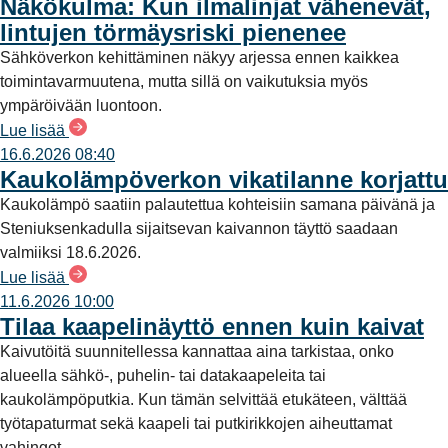
Näkökulma: Kun ilmalinjat vähenevät,
lintujen törmäysriski pienenee
Sähköverkon kehittäminen näkyy arjessa ennen kaikkea
toimintavarmuutena, mutta sillä on vaikutuksia myös
ympäröivään luontoon.
Lue lisää
16.6.2026 08:40
Kaukolämpöverkon vikatilanne korjattu
Kaukolämpö saatiin palautettua kohteisiin samana päivänä ja
Steniuksenkadulla sijaitsevan kaivannon täyttö saadaan
valmiiksi 18.6.2026.
Lue lisää
11.6.2026 10:00
Tilaa kaapelinäyttö ennen kuin kaivat
Kaivutöitä suunnitellessa kannattaa aina tarkistaa, onko
alueella sähkö-, puhelin- tai datakaapeleita tai
kaukolämpöputkia. Kun tämän selvittää etukäteen, välttää
työtapaturmat sekä kaapeli tai putkirikkojen aiheuttamat
vahingot.