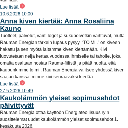
Lue lisää
10.6.2026 10:00
Anna kiven kiertää: Anna Rosaliina
Kauno
Tuotteet, palvelut, värit, logot ja sukupolvetkin vaihtuvat, mutta
Rauman Energian tärkein lupaus pysyy. “TOIMII.” on kiveen
hakattu ja sen myötä laitamme kiven kiertämään. Kivi
luovutetaan neljä kertaa vuodessa ihmiselle tai taholle, joka
omalta osaltaan nostaa Rauma-fiilistä ja pitää huolta, että
kaupunkimme toimii. Rauman Energia valitsee yhdessä kiven
saajan kanssa, minne kivi seuraavaksi kiertää.
Lue lisää
27.5.2026 10:49
Kaukolämmön yleiset sopimusehdot
päivittyvät
Rauman Energia ottaa käyttöön Energiateollisuus ry:n
suosittelemat uudet kaukolämmön yleiset sopimusehdot 1.
kesäkuuta 2026.