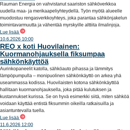
Rauman Energia on vahvistanut saariston sähköverkkoa
uudella maa- ja merikaapeliyhteydellä. Työn myötä alueelle
muodostuu rengasverkkoyhteys, joka parantaa sähkönjakelun
toimintavarmuutta ja vähentää myrskyille alttiita ilmalinjoja.
Lue lisää
10.6.2026 10:00
REO x koti Huovilainen:
Kuormanohjauksella fiksumpaa
sähkönkäyttöä
Aurinkopaneelit katolla, sähköauto pihassa ja lämmitys
lämpöpumpulla – monipuolinen sähkönkäyttö on arkea yhä
useammassa kodissa. Huovilaisten kotona sähkönkäyttöä
hallitaan kuormanohjauksella, joka pitää kulutuksen ja
kustannukset kurissa. Se on hyvä esimerkki siitä, miten sähköä
voidaan käyttää entistä fiksummin oikeilla ratkaisuilla ja
asiantuntevalla tuella.
Lue lisää
11.6.2026 12:00