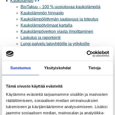
Kaukolämpö
BioTakuu – 100 % uusiutuvaa kaukolämpöä
Kaukolämmön hinnasto
Kaukolämpöliittymän saatavuus ja toteutus
Kaukolämpötyömaat kartalla
Kaukolämpöverkon viasta ilmoittaminen
Laskutus ja raportointi
Lungi-palvelu taloyhtiöille ja yrityksille
Lungi-vuositarkastus kuluttajille
Matalalämpöiseen kaukolämpöön siirtyminen
Poistoilmalämpöpumppu kaukolämpötaloon
Suostumus
Yksityiskohdat
Tietoja
Tietoa kaukolämmöstä
Tietoa urakoitsijoille
Sähköverkko
Tämä sivusto käyttää evästeitä
Energiayhteisöt
Kaapelinäyttö ja puunkaatoapu
Käytämme evästeitä tarjoamamme sisällön ja mainosten
Säävarma sähköverkko
räätälöimiseen, sosiaalisen median ominaisuuksien
Sähköliittymät
tukemiseen ja kävijämäärämme analysoimiseen. Lisäksi
Sähkön mittaus ja raportointi
jaamme sosiaalisen median, mainosalan ja analytiikka-