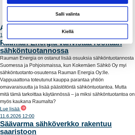
a
Yhteystiedot
l
Laskutusosoitteet
Salli valinta
i
Ota yhteyttä
n
Ajankohtaista
t
Kiellä
11.6.2026 12:00
a
Rauman Energia vahvistaa rooliaan
sähköntuotannossa
Rauman Energia on ostanut lisää osuuksia sähköntuotannosta
Suomessa ja Pohjoismaissa, kun Kokemäen Sähkö Oy myi
sähköntuotanto-osuutensa Rauman Energia Oy:lle.
Vappuaattona toteutunut kauppa parantaa yhtiön
omavaraisuutta ja lisää päästötöntä sähköntuotantoa. Mutta
mitä tämä tarkoittaa käytännössä – ja miksi sähköntuotantoa on
myös kaukana Raumalta?
Lue lisää
11.6.2026 12:00
Säävarma sähköverkko rakentuu
saaristoon