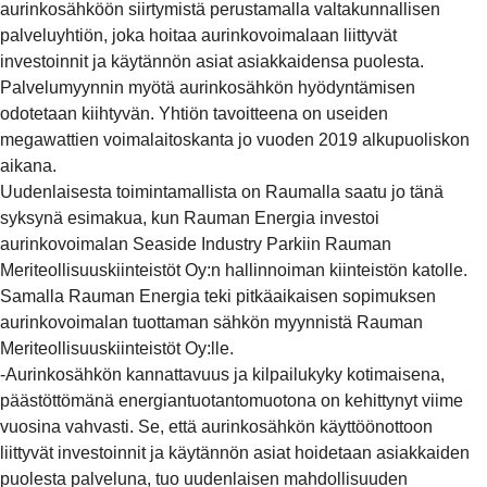
aurinkosähköön siirtymistä perustamalla valtakunnallisen
palveluyhtiön, joka hoitaa aurinkovoimalaan liittyvät
investoinnit ja käytännön asiat asiakkaidensa puolesta.
Palvelumyynnin myötä aurinkosähkön hyödyntämisen
odotetaan kiihtyvän. Yhtiön tavoitteena on useiden
megawattien voimalaitoskanta jo vuoden 2019 alkupuoliskon
aikana.
Uudenlaisesta toimintamallista on Raumalla saatu jo tänä
syksynä esimakua, kun Rauman Energia investoi
aurinkovoimalan Seaside Industry Parkiin Rauman
Meriteollisuuskiinteistöt Oy:n hallinnoiman kiinteistön katolle.
Samalla Rauman Energia teki pitkäaikaisen sopimuksen
aurinkovoimalan tuottaman sähkön myynnistä Rauman
Meriteollisuuskiinteistöt Oy:lle.
-Aurinkosähkön kannattavuus ja kilpailukyky kotimaisena,
päästöttömänä energiantuotantomuotona on kehittynyt viime
vuosina vahvasti. Se, että aurinkosähkön käyttöönottoon
liittyvät investoinnit ja käytännön asiat hoidetaan asiakkaiden
puolesta palveluna, tuo uudenlaisen mahdollisuuden