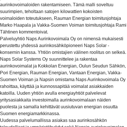
aurinkovoimaloiden rakentamiseen. Tämä malli soveltuu
suurimpien, teholtaan satojen kilowattien kokoisten
voimaloiden toteutukseen, Rauman Energian toimitusjohtaja
Marko Haapala ja Vakka-Suomen Voiman toimitusjohtaja Rami
Tähtinen kommentoivat.
Palveluyhtiö Naps Aurinkovoimala Oy on nimensä mukaisesti
perustettu yhdessä aurinkosähköpioneeri Naps Solar -
konsernin kanssa. Yhtiön omistajien välinen roolitus on selkeä.
Naps Solar Systems Oy suunnittelee ja rakentaa
aurinkovoimalat ja Kokkolan Energian, Oulun Seudun Sähkön,
Pori Energian, Rauman Energian, Vantaan Energian, Vakka-
Suomen Voiman ja Napsin omistama Naps Aurinkovoimala Oy
rahoittaa, käyttää ja kunnossapitää voimalat asiakkaiden
katoilla. Uuden yhtiön avulla energiayhtiöt palvelevat
yritysasiakkaita investoimalla aurinkovoimalaan näiden
puolesta ja samalla kehittävät uusiutuvan energian osuutta
Suomen energiamarkkinassa.
Uudessa palvelumallissa asiakas saa aurinkosähkön