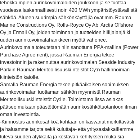
tehokkaimpien aurinkovoimaloiden joukkoon ja se tuottaa
vuodessa laskennallisesti noin 420 MWh ympäristöystävällistä
sähköä. Alueen suurimpia sähkönkäyttäjiä ovat mm. Rauma
Marine Constructions Oy, Rolls-Royce Oy Ab, Arctia Offshore
Oy ja Ermail Oy, joiden toiminnan ja tuotteiden hiilijalanjälki
uuden aurinkovoimalahankkeen myötä vähenee.
Aurinkovoimala toteutetaan niin sanottuna PPA-mallina (Power
Purchase Agreement), jossa Rauman Energia tekee
investoinnin ja rakennuttaa aurinkovoimalan Seaside Industry
Parkiin Rauman Meriteollisuuskiinteistöt Oy:n hallinnoiman
kiinteistön katolle.
Samalla Rauman Energia tekee pitkäaikaisen sopimuksen
aurinkovoimalan tuottaman sähkön myynnistä Rauman
Meriteollisuuskiinteistöt Oy:lle. Toimintamallissa asiakas
pääsee mukaan päästöttömään aurinkosähkötuotantoon ilman
omaa investointia.
-Kiinnostus aurinkosähköä kohtaan on kasvanut merkittävästi
ja haluamme tarjota sekä kuluttaja- että yritysasiakkaillemme
tulevaisuuden älykkäitä ja kestävän kehityksen mukaisia