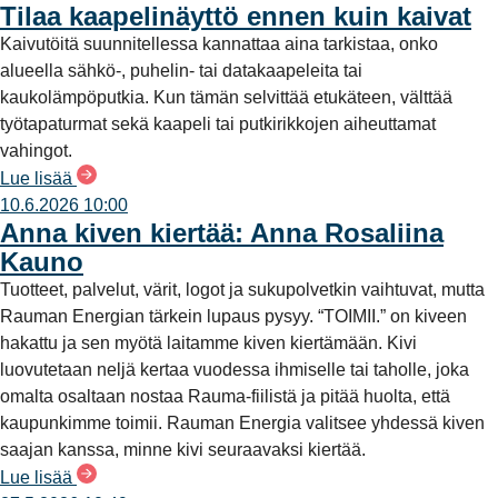
Tilaa kaapelinäyttö ennen kuin kaivat
Kaivutöitä suunnitellessa kannattaa aina tarkistaa, onko
alueella sähkö-, puhelin- tai datakaapeleita tai
kaukolämpöputkia. Kun tämän selvittää etukäteen, välttää
työtapaturmat sekä kaapeli tai putkirikkojen aiheuttamat
vahingot.
Lue lisää
10.6.2026 10:00
Anna kiven kiertää: Anna Rosaliina
Kauno
Tuotteet, palvelut, värit, logot ja sukupolvetkin vaihtuvat, mutta
Rauman Energian tärkein lupaus pysyy. “TOIMII.” on kiveen
hakattu ja sen myötä laitamme kiven kiertämään. Kivi
luovutetaan neljä kertaa vuodessa ihmiselle tai taholle, joka
omalta osaltaan nostaa Rauma-fiilistä ja pitää huolta, että
kaupunkimme toimii. Rauman Energia valitsee yhdessä kiven
saajan kanssa, minne kivi seuraavaksi kiertää.
Lue lisää