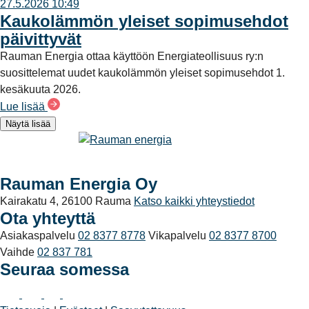
27.5.2026 10:49
Kaukolämmön yleiset sopimusehdot
päivittyvät
Rauman Energia ottaa käyttöön Energiateollisuus ry:n
suosittelemat uudet kaukolämmön yleiset sopimusehdot 1.
kesäkuuta 2026.
Lue lisää
Näytä lisää
Rauman Energia Oy
Kairakatu 4, 26100 Rauma
Katso kaikki yhteystiedot
Ota yhteyttä
Asiakaspalvelu
02 8377 8778
Vikapalvelu
02 8377 8700
Vaihde
02 837 781
Seuraa somessa