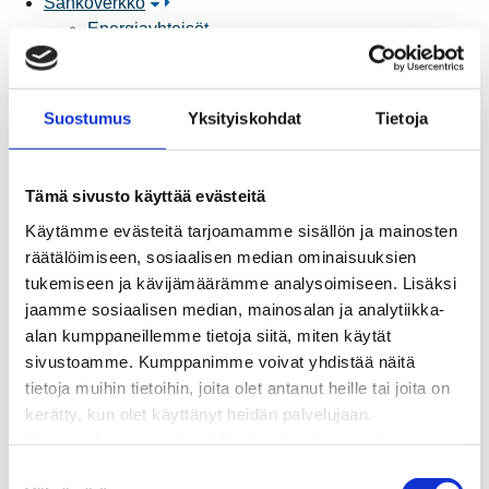
Sähköverkko
Energiayhteisöt
Kaapelinäyttö ja puunkaatoapu
Säävarma sähköverkko
Sähköliittymät
Suostumus
Yksityiskohdat
Tietoja
Sähkön mittaus ja raportointi
Sähkönkulutuksen ohjaus kiinteistössä
Sähköverkon kehittämissuunnitelma
Tämä sivusto käyttää evästeitä
Tuotannon liittäminen verkkoon
Käytämme evästeitä tarjoamamme sisällön ja mainosten
Työmaat kartalla
räätälöimiseen, sosiaalisen median ominaisuuksien
Verkkopalvelutuotteet ja hinnastot
tukemiseen ja kävijämäärämme analysoimiseen. Lisäksi
Vikapalvelu ja tietoa jakeluhäiriöistä
jaamme sosiaalisen median, mainosalan ja analytiikka-
Yritystietoa
alan kumppaneillemme tietoja siitä, miten käytät
Sähköntuotanto
sivustoamme. Kumppanimme voivat yhdistää näitä
Tietoa Rauman Energiasta
tietoja muihin tietoihin, joita olet antanut heille tai joita on
Vuosikertomukset ja asiakaslehti
kerätty, kun olet käyttänyt heidän palvelujaan.
Yhteistyöverkosto
Huomaathan, että sivustolla olevat videot eivät
Palvelut
välttämättä toimi, jollet hyväksy markkinointievästeitä.
S
Aurinkosähkön hankinta