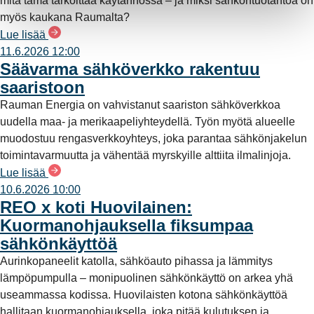
mitä tämä tarkoittaa käytännössä – ja miksi sähköntuotantoa on
myös kaukana Raumalta?
Lue lisää
11.6.2026 12:00
Säävarma sähköverkko rakentuu
saaristoon
Rauman Energia on vahvistanut saariston sähköverkkoa
uudella maa- ja merikaapeliyhteydellä. Työn myötä alueelle
muodostuu rengasverkkoyhteys, joka parantaa sähkönjakelun
toimintavarmuutta ja vähentää myrskyille alttiita ilmalinjoja.
Lue lisää
10.6.2026 10:00
REO x koti Huovilainen:
Kuormanohjauksella fiksumpaa
sähkönkäyttöä
Aurinkopaneelit katolla, sähköauto pihassa ja lämmitys
lämpöpumpulla – monipuolinen sähkönkäyttö on arkea yhä
useammassa kodissa. Huovilaisten kotona sähkönkäyttöä
hallitaan kuormanohjauksella, joka pitää kulutuksen ja