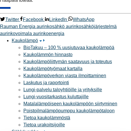
Haapala toteaa.
Twitter
Facebook
LinkedIn
WhatsApp
Rauman Energia
aurinkosähkö
aurinkosähköjärjestelmä
aurinkovoimala
aurinkoenergia
Kaukolämpö
BioTakuu – 100 % uusiutuvaa kaukolämpöä
Kaukolämmön hinnasto
Kaukolämpöliittymän saatavuus ja toteutus
Kaukolämpötyömaat kartalla
Kaukolämpöverkon viasta ilmoittaminen
Laskutus ja raportointi
Lungi-palvelu taloyhtiöille ja yrityksille
Lungi-vuositarkastus kuluttajille
Matalalämpöiseen kaukolämpöön siirtyminen
Poistoilmalämpöpumppu kaukolämpötaloon
Tietoa kaukolämmöstä
Tietoa urakoitsijoille