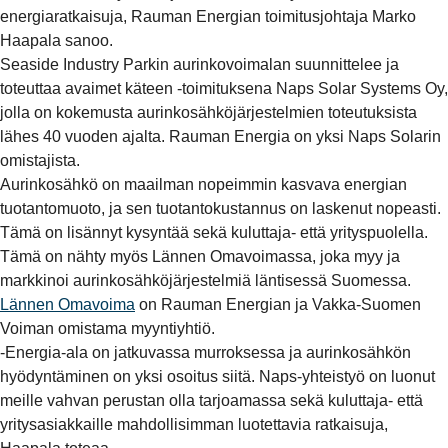
energiaratkaisuja, Rauman Energian toimitusjohtaja Marko
Haapala sanoo.
Seaside Industry Parkin aurinkovoimalan suunnittelee ja
toteuttaa avaimet käteen -toimituksena Naps Solar Systems Oy,
jolla on kokemusta aurinkosähköjärjestelmien toteutuksista
lähes 40 vuoden ajalta. Rauman Energia on yksi Naps Solarin
omistajista.
Aurinkosähkö on maailman nopeimmin kasvava energian
tuotantomuoto, ja sen tuotantokustannus on laskenut nopeasti.
Tämä on lisännyt kysyntää sekä kuluttaja- että yrityspuolella.
Tämä on nähty myös Lännen Omavoimassa, joka myy ja
markkinoi aurinkosähköjärjestelmiä läntisessä Suomessa.
Lännen Omavoima
on Rauman Energian ja Vakka-Suomen
Voiman omistama myyntiyhtiö.
-Energia-ala on jatkuvassa murroksessa ja aurinkosähkön
hyödyntäminen on yksi osoitus siitä. Naps-yhteistyö on luonut
meille vahvan perustan olla tarjoamassa sekä kuluttaja- että
yritysasiakkaille mahdollisimman luotettavia ratkaisuja,