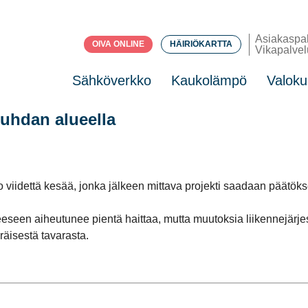
Asiakaspa
OIVA ONLINE
HÄIRIÖKARTTA
Vikapalvel
Sähköverkko
Kaukolämpö
Valoku
uhdan alueella
viidettä kesää, jonka jälkeen mittava projekti saadaan päätök
seen aiheutunee pientä haittaa, mutta muutoksia liikennejärjest
räisestä tavarasta.