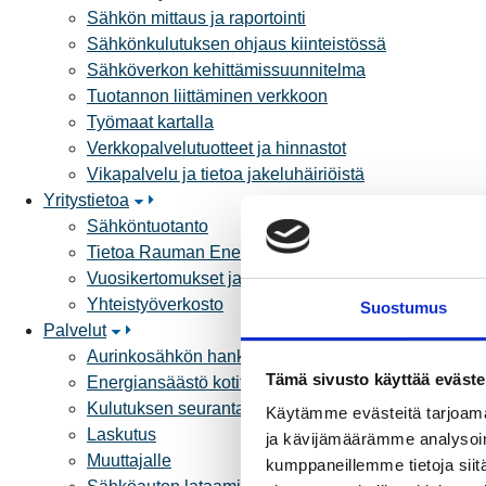
Sähkön mittaus ja raportointi
Sähkönkulutuksen ohjaus kiinteistössä
Sähköverkon kehittämissuunnitelma
Tuotannon liittäminen verkkoon
Työmaat kartalla
Verkkopalvelutuotteet ja hinnastot
Vikapalvelu ja tietoa jakeluhäiriöistä
Yritystietoa
Sähköntuotanto
Tietoa Rauman Energiasta
Vuosikertomukset ja asiakaslehti
Yhteistyöverkosto
Suostumus
Palvelut
Aurinkosähkön hankinta
Tämä sivusto käyttää eväste
Energiansäästö kotitaloudessa
Kulutuksen seuranta
Käytämme evästeitä tarjoama
Laskutus
ja kävijämäärämme analysoim
Muuttajalle
kumppaneillemme tietoja siitä