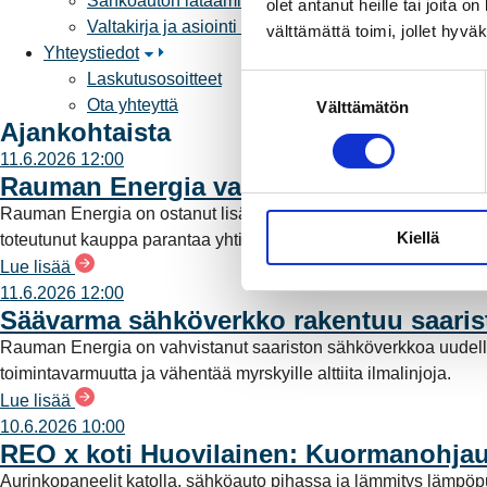
Sähköauton lataaminen
olet antanut heille tai joita 
Valtakirja ja asiointi toisen puolesta
välttämättä toimi, jollet hyvä
Yhteystiedot
Laskutusosoitteet
S
Ota yhteyttä
Välttämätön
u
Ajankohtaista
o
11.6.2026 12:00
s
Rauman Energia vahvistaa rooliaan s
t
u
Rauman Energia on ostanut lisää osuuksia sähköntuotannost
Kiellä
m
toteutunut kauppa parantaa yhtiön omavaraisuutta ja lisää pää
u
Lue lisää
k
11.6.2026 12:00
Säävarma sähköverkko rakentuu saari
s
e
Rauman Energia on vahvistanut saariston sähköverkkoa uudell
n
toimintavarmuutta ja vähentää myrskyille alttiita ilmalinjoja.
v
Lue lisää
a
10.6.2026 10:00
l
REO x koti Huovilainen: Kuormanohjau
i
Aurinkopaneelit katolla, sähköauto pihassa ja lämmitys lämpö