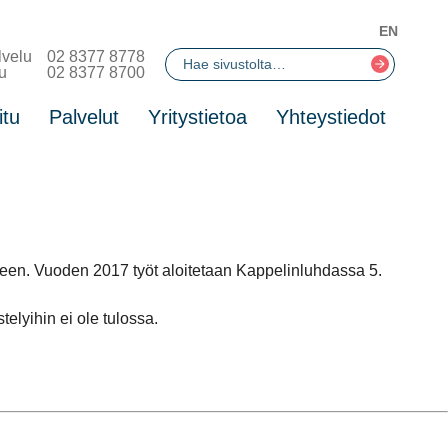
EN
lvelu
02 8377 8778
u
02 8377 8700
itu
Palvelut
Yritystietoa
Yhteystiedot
seen. Vuoden 2017 työt aloitetaan Kappelinluhdassa 5.
elyihin ei ole tulossa.