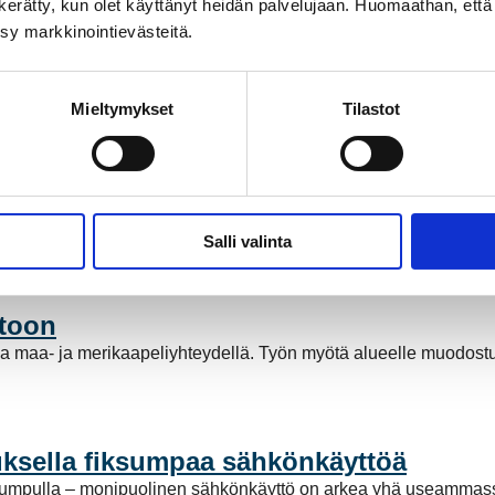
on kerätty, kun olet käyttänyt heidän palvelujaan. Huomaathan, että 
ksy markkinointievästeitä.
Mieltymykset
Tilastot
ähköntuotannossa
a Suomessa ja Pohjoismaissa, kun Kokemäen Sähkö Oy myi säh
Salli valinta
stötöntä sähköntuotantoa. Mutta mitä tämä tarkoittaa käytännö
stoon
a maa- ja merikaapeliyhteydellä. Työn myötä alueelle muodost
ksella fiksumpaa sähkönkäyttöä
pumpulla – monipuolinen sähkönkäyttö on arkea yhä useammassa