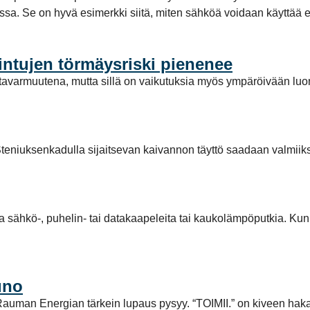
a. Se on hyvä esimerkki siitä, miten sähköä voidaan käyttää enti
intujen törmäysriski pienenee
avarmuutena, mutta sillä on vaikutuksia myös ympäröivään luo
teniuksenkadulla sijaitsevan kaivannon täyttö saadaan valmiiks
la sähkö-, puhelin- tai datakaapeleita tai kaukolämpöputkia. Kun
uno
tta Rauman Energian tärkein lupaus pysyy. “TOIMII.” on kiveen ha