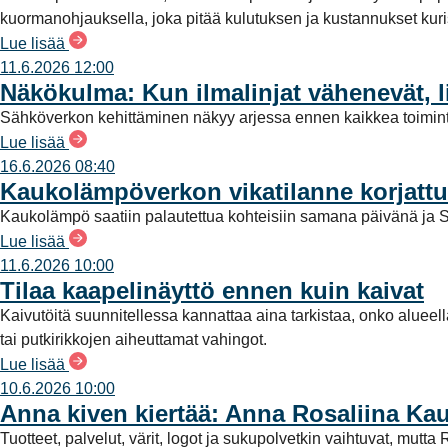
n
kuormanohjauksella, joka pitää kulutuksen ja kustannukset kuriss
t
Lue lisää
a
11.6.2026 12:00
Näkökulma: Kun ilmalinjat vähenevät, l
Sähköverkon kehittäminen näkyy arjessa ennen kaikkea toimint
Lue lisää
16.6.2026 08:40
Kaukolämpöverkon vikatilanne korjattu
Kaukolämpö saatiin palautettua kohteisiin samana päivänä ja S
Lue lisää
11.6.2026 10:00
Tilaa kaapelinäyttö ennen kuin kaivat
Kaivutöitä suunnitellessa kannattaa aina tarkistaa, onko alueel
tai putkirikkojen aiheuttamat vahingot.
Lue lisää
10.6.2026 10:00
Anna kiven kiertää: Anna Rosaliina Ka
Tuotteet, palvelut, värit, logot ja sukupolvetkin vaihtuvat, mu