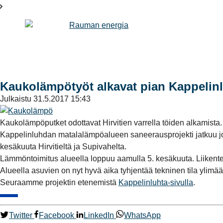
Kaukolämpötyöt alkavat pian Kappelinl
Julkaistu
31.5.2017 15:43
Kaukolämpöputket odottavat Hirvitien varrella töiden alkamista.
Kappelinluhdan matalalämpöalueen saneerausprojekti jatkuu jo 
kesäkuuta Hirvitieltä ja Supivahelta.
Lämmöntoimitus alueella loppuu aamulla 5. kesäkuuta. Liikentee
Alueella asuvien on nyt hyvä aika tyhjentää tekninen tila ylimää
Seuraamme projektin etenemistä
Kappelinluhta-sivulla
.
Twitter
Facebook
LinkedIn
WhatsApp