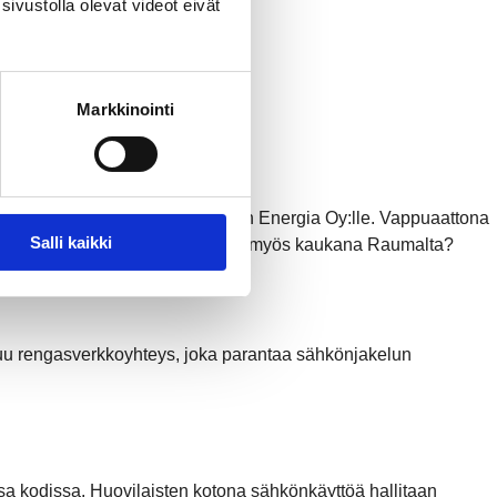
sivustolla olevat videot eivät
Markkinointi
köntuotanto-osuutensa Rauman Energia Oy:lle. Vappuaattona
Salli kaikki
ssä – ja miksi sähköntuotantoa on myös kaukana Raumalta?
uu rengasverkkoyhteys, joka parantaa sähkönjakelun
 kodissa. Huovilaisten kotona sähkönkäyttöä hallitaan