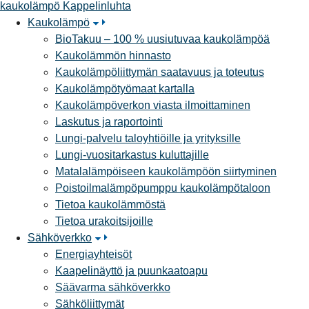
kaukolämpö
Kappelinluhta
Kaukolämpö
BioTakuu – 100 % uusiutuvaa kaukolämpöä
Kaukolämmön hinnasto
Kaukolämpöliittymän saatavuus ja toteutus
Kaukolämpötyömaat kartalla
Kaukolämpöverkon viasta ilmoittaminen
Laskutus ja raportointi
Lungi-palvelu taloyhtiöille ja yrityksille
Lungi-vuositarkastus kuluttajille
Matalalämpöiseen kaukolämpöön siirtyminen
Poistoilmalämpöpumppu kaukolämpötaloon
Tietoa kaukolämmöstä
Tietoa urakoitsijoille
Sähköverkko
Energiayhteisöt
Kaapelinäyttö ja puunkaatoapu
Säävarma sähköverkko
Sähköliittymät