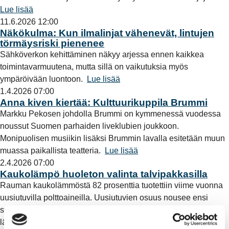
Lue lisää
11.6.2026 12:00
Näkökulma: Kun ilmalinjat vähenevät, lintujen
törmäysriski pienenee
Sähköverkon kehittäminen näkyy arjessa ennen kaikkea
toimintavarmuutena, mutta sillä on vaikutuksia myös
ympäröivään luontoon.
Lue lisää
1.4.2026 07:00
Anna kiven kiertää: Kulttuurikuppila Brummi
Markku Pekosen johdolla Brummi on kymmenessä vuodessa
noussut Suomen parhaiden liveklubien joukkoon.
Monipuolisen musiikin lisäksi Brummin lavalla esitetään muun
muassa paikallista teatteria.
Lue lisää
2.4.2026 07:00
Kaukolämpö huoleton valinta talvipakkasilla
Rauman kaukolämmöstä 82 prosenttia tuotettiin viime vuonna
uusiutuvilla polttoaineilla. Uusiutuvien osuus nousee ensi
syksynä vielä korkeammaksi, kun raumalaisten talojen
lämmityksessä voidaan hyödyntää myös sellutehtaan