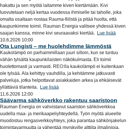
hakattu ja sen myötä laitamme kiven kiertämään. Kivi
luovutetaan neljä kertaa vuodessa ihmiselle tai taholle, joka
omalta osaltaan nostaa Rauma-fiilistä ja pitää huolta, että
kaupunkimme toimii. Rauman Energia valitsee yhdessä kiven
saajan kanssa, minne kivi seuraavaksi kiertää.
Lue lisää
10.6.2026 10:00
Ota Lungisti – me huolehdimme lämmöstä
Kaukolämpö on parhaimmillaan juuri silloin, kun se tuntuu
vähän tylsältä kaupunkilaisten näkökulmasta. Eli toimii
huolettomasti ja varmasti. REO:lla kaukolämpö ei kuitenkaan
ole tylsää. Ala kehittyy vauhdilla, ja kehitämme jatkuvasti
palveluja, jotka helpottavat asiakkaiden arkea ja ehkäisevät
yllättäviä tilanteita.
Lue lisää
11.6.2026 12:00
Säävarma sähköverkko rakentuu saaristoon
Rauman Energia on vahvistanut saariston sähköverkkoa
uudella maa- ja merikaapeliyhteydellä. Työn myötä alueelle
muodostuu rengasverkkoyhteys, joka parantaa sähkönjakelun
toimintavarmuutta ja vähentää myrskyille alttiita ilmalinjoja.