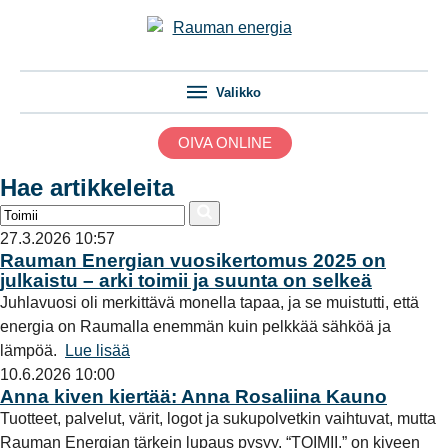
Valikko
OIVA ONLINE
Hae artikkeleita
27.3.2026 10:57
Rauman Energian vuosikertomus 2025 on
julkaistu – arki toimii ja suunta on selkeä
Juhlavuosi oli merkittävä monella tapaa, ja se muistutti, että
energia on Raumalla enemmän kuin pelkkää sähköä ja
lämpöä.
Lue lisää
10.6.2026 10:00
Anna kiven kiertää: Anna Rosaliina Kauno
Tuotteet, palvelut, värit, logot ja sukupolvetkin vaihtuvat, mutta
Rauman Energian tärkein lupaus pysyy. “TOIMII.” on kiveen