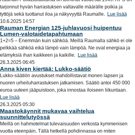
tarjonnut hyvän harrastuksen valtavalle määrälle poikia ja
tyttöjä sekä tuottanut iloa ja näkyvyyttä Raumalle.
Lue lisää
10.6.2025 14:57
Rauman Energian 125-juhlavuosi huipentuu
Lumen-valotaidetapahtumaan
1+2=5 – Enemmän kuin sähköä. Meillä Raumalla sähkö ei ole
pelkkää sähköä eikä lämpö vain lämpöä. Ne ovat energiaa ja
elämyksiä ihan kaikkeen ja kaikille.
Lue lisää
26.3.2025 06:45
Anna kiven kiertää: Lukko-säätiö
Lukko-säätiön avustukset mahdollistavat monen lapsen ja
nuoren urheiluharrastuksen jatkamisen. Säätiö antoi 450 000
euroa uuteen jääpuistoon, joka innostaa iloiseen liikuntaan.
Lue lisää
26.3.2025 05:30
Maastokäynnit mukavaa vaihtelua
suunnittelutyössä
Meillä on hahmotelmat tulevaisuuden verkosta kymmenisen
vuotta eteenpäin. Tällä hetkellä pohdinnassa on miten