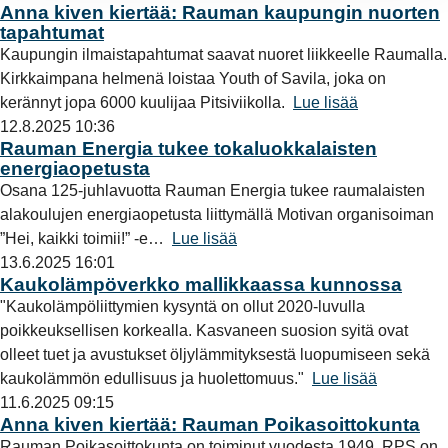
Anna kiven kiertää: Rauman kaupungin nuorten
tapahtumat
Kaupungin ilmaistapahtumat saavat nuoret liikkeelle Raumalla.
Kirkkaimpana helmenä loistaa Youth of Savila, joka on
kerännyt jopa 6000 kuulijaa Pitsiviikolla.
Lue lisää
12.8.2025 10:36
Rauman Energia tukee tokaluokkalaisten
energiaopetusta
Osana 125-juhlavuotta Rauman Energia tukee raumalaisten
alakoulujen energiaopetusta liittymällä Motivan organisoiman
”Hei, kaikki toimii!” -e…
Lue lisää
13.6.2025 16:01
Kaukolämpöverkko mallikkaassa kunnossa
"Kaukolämpöliittymien kysyntä on ollut 2020-luvulla
poikkeuksellisen korkealla. Kasvaneen suosion syitä ovat
olleet tuet ja avustukset öljylämmityksestä luopumiseen sekä
kaukolämmön edullisuus ja huolettomuus."
Lue lisää
11.6.2025 09:15
Anna kiven kiertää: Rauman Poikasoittokunta
Rauman Poikasoittokunta on toiminut vuodesta 1949. RPS on