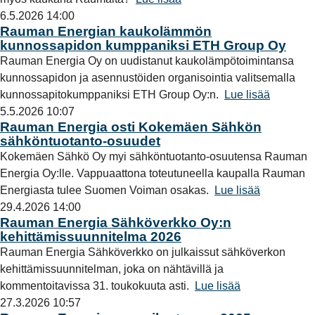
6.5.2026 14:00
Rauman Energian kaukolämmön
kunnossapidon kumppaniksi ETH Group Oy
Rauman Energia Oy on uudistanut kaukolämpötoimintansa
kunnossapidon ja asennustöiden organisointia valitsemalla
kunnossapitokumppaniksi ETH Group Oy:n.
Lue lisää
5.5.2026 10:07
Rauman Energia osti Kokemäen Sähkön
sähköntuotanto-osuudet
Kokemäen Sähkö Oy myi sähköntuotanto-osuutensa Rauman
Energia Oy:lle. Vappuaattona toteutuneella kaupalla Rauman
Energiasta tulee Suomen Voiman osakas.
Lue lisää
29.4.2026 14:00
Rauman Energia Sähköverkko Oy:n
kehittämissuunnitelma 2026
Rauman Energia Sähköverkko on julkaissut sähköverkon
kehittämissuunnitelman, joka on nähtävillä ja
kommentoitavissa 31. toukokuuta asti.
Lue lisää
27.3.2026 10:57