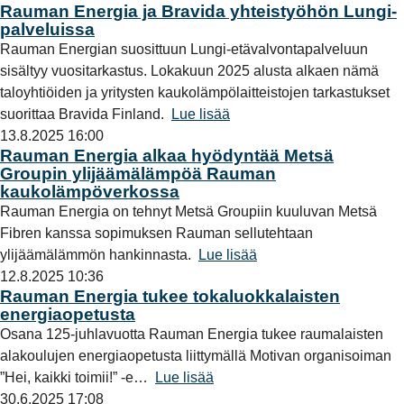
Rauman Energia ja Bravida yhteistyöhön Lungi-
palveluissa
Rauman Energian suosittuun Lungi-etävalvontapalveluun
sisältyy vuositarkastus. Lokakuun 2025 alusta alkaen nämä
taloyhtiöiden ja yritysten kaukolämpölaitteistojen tarkastukset
suorittaa Bravida Finland.
Lue lisää
13.8.2025 16:00
Rauman Energia alkaa hyödyntää Metsä
Groupin ylijäämälämpöä Rauman
kaukolämpöverkossa
Rauman Energia on tehnyt Metsä Groupiin kuuluvan Metsä
Fibren kanssa sopimuksen Rauman sellutehtaan
ylijäämälämmön hankinnasta.
Lue lisää
12.8.2025 10:36
Rauman Energia tukee tokaluokkalaisten
energiaopetusta
Osana 125-juhlavuotta Rauman Energia tukee raumalaisten
alakoulujen energiaopetusta liittymällä Motivan organisoiman
”Hei, kaikki toimii!” -e…
Lue lisää
30.6.2025 17:08