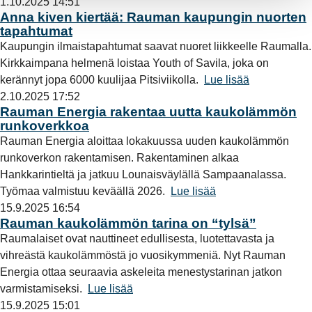
1.10.2025 14:51
Anna kiven kiertää: Rauman kaupungin nuorten
tapahtumat
Kaupungin ilmaistapahtumat saavat nuoret liikkeelle Raumalla.
Kirkkaimpana helmenä loistaa Youth of Savila, joka on
kerännyt jopa 6000 kuulijaa Pitsiviikolla.
Lue lisää
2.10.2025 17:52
Rauman Energia rakentaa uutta kaukolämmön
runkoverkkoa
Rauman Energia aloittaa lokakuussa uuden kaukolämmön
runkoverkon rakentamisen. Rakentaminen alkaa
Hankkarintieltä ja jatkuu Lounaisväylällä Sampaanalassa.
Työmaa valmistuu keväällä 2026.
Lue lisää
15.9.2025 16:54
Rauman kaukolämmön tarina on “tylsä”
Raumalaiset ovat nauttineet edullisesta, luotettavasta ja
vihreästä kaukolämmöstä jo vuosikymmeniä. Nyt Rauman
Energia ottaa seuraavia askeleita menestystarinan jatkon
varmistamiseksi.
Lue lisää
15.9.2025 15:01