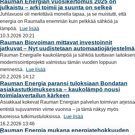
Rauman Energian vuosikertomus 2025 on
julkaistu – arki toimii ja suunta on selkeä
Juhlavuosi oli merkittävä monella tapaa, ja se muistutti, että
energia on Raumalla enemmän kuin pelkkää sähköä ja
lämpöä.
Lue lisää
10.3.2026 20:21
Rauman Biovoiman mittavat investoinnit
jatkuvat – Nyt uudistetaan automaatiojärjestelmä
Rauman Energialle kaukolämpöä ja sähköä tuottavan laitoksen
modernisointiprojekti valmistuu tämän vuoden loppuun
mennessä.
Lue lisää
20.2.2026 14:12
Rauman Energia paransi tuloksiaan Bondatan
asiakastutkimuksessa – kaukolämpö nousi
toimialavertailun kärkeen
Asiakkaat kokevat Rauman Energian palvelun toimivan arjessa
entistä sujuvammin viime vuonna – ja tämä näkyy myös
tuoreissa tutkimustuloksissa.
Lue lisää
16.2.2026 13:46
Rauman Energia mukana energiatehokkuuden