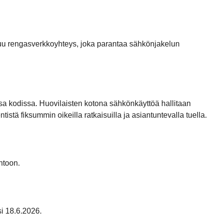
uu rengasverkkoyhteys, joka parantaa sähkönjakelun
 kodissa. Huovilaisten kotona sähkönkäyttöä hallitaan
stä fiksummin oikeilla ratkaisuilla ja asiantuntevalla tuella.
ntoon.
i 18.6.2026.