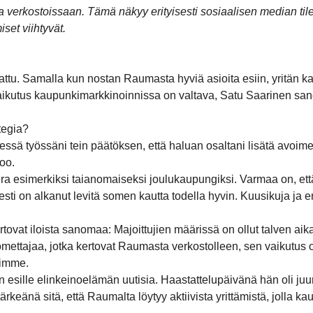
a verkostoissaan. Tämä näkyy erityisesti sosiaalisen median til
set viihtyvät.
uomattu. Samalla kun nostan Raumasta hyviä asioita esiin, yrit
aikutus kaupunkimarkkinoinnissa on valtava, Satu Saarinen san
tegia?
kyisessä työssäni tein päätöksen, että haluan osaltani lisätä 
too.
a esimerkiksi taianomaiseksi joulukaupungiksi. Varmaa on, ett
esti on alkanut levitä somen kautta todella hyvin. Kuusikuja ja 
kertovat iloista sanomaa: Majoittujien määrissä on ollut talven a
a somettajaa, jotka kertovat Raumasta verkostolleen, sen vaikutu
iimme.
esille elinkeinoelämän uutisia. Haastattelupäivänä hän oli juu
ärkeänä sitä, että Raumalta löytyy aktiivista yrittämistä, jolla 