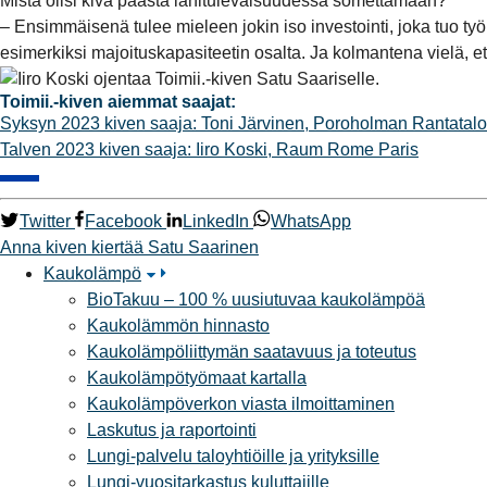
Mistä olisi kiva päästä lähitulevaisuudessa somettamaan?
– Ensimmäisenä tulee mieleen jokin iso investointi, joka tuo ty
esimerkiksi majoituskapasiteetin osalta. Ja kolmantena vielä, e
Toimii.-kiven aiemmat saajat:
Syksyn 2023 kiven saaja: Toni Järvinen, Poroholman Rantatalo
Talven 2023 kiven saaja: Iiro Koski, Raum Rome Paris
Twitter
Facebook
LinkedIn
WhatsApp
Anna kiven kiertää
Satu Saarinen
Kaukolämpö
BioTakuu – 100 % uusiutuvaa kaukolämpöä
Kaukolämmön hinnasto
Kaukolämpöliittymän saatavuus ja toteutus
Kaukolämpötyömaat kartalla
Kaukolämpöverkon viasta ilmoittaminen
Laskutus ja raportointi
Lungi-palvelu taloyhtiöille ja yrityksille
Lungi-vuositarkastus kuluttajille