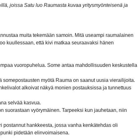
eillä, joissa Satu luo Raumasta kuvaa yritysmyönteisenä ja
än kannustaa muita tekemään samoin. Mitä useampi raumalainen
oo kuullessaan, että kivi matkaa seuraavaksi hänen
avoimempaa vuoropuhelua. Some antaa mahdollisuuden keskustella
ä somepostausten myötä Rauma on saanut uusia vierailijoita.
enkelivalot alkoivat näkyä monien postauksissa ja tunnettuus
ikana selvää kasvua.
s on suorastaan vyörymäinen. Tarpeeksi kun jauhetaan, niin
ri postannut hankkeesta, jossa vanha kenkätehdas oli
kaupunki pidetään elinvoimaisena.