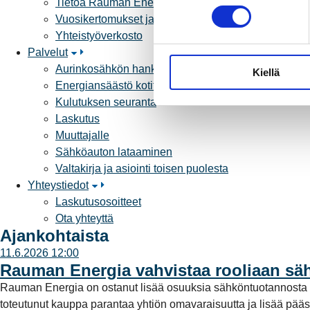
Tietoa Rauman Energiasta
o
Vuosikertomukset ja asiakaslehti
s
Yhteistyöverkosto
t
Palvelut
u
Aurinkosähkön hankinta
Kiellä
m
Energiansäästö kotitaloudessa
u
Kulutuksen seuranta
k
Laskutus
s
Muuttajalle
e
Sähköauton lataaminen
n
Valtakirja ja asiointi toisen puolesta
v
Yhteystiedot
a
Laskutusosoitteet
l
Ota yhteyttä
i
Ajankohtaista
n
11.6.2026 12:00
t
Rauman Energia vahvistaa rooliaan s
a
Rauman Energia on ostanut lisää osuuksia sähköntuotannost
toteutunut kauppa parantaa yhtiön omavaraisuutta ja lisää pää