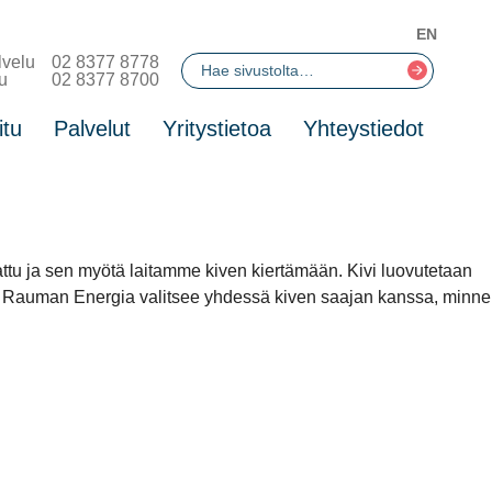
EN
lvelu
02 8377 8778
u
02 8377 8700
itu
Palvelut
Yritystietoa
Yhteystiedot
kattu ja sen myötä laitamme kiven kiertämään. Kivi luovutetaan
mii. Rauman Energia valitsee yhdessä kiven saajan kanssa, minne