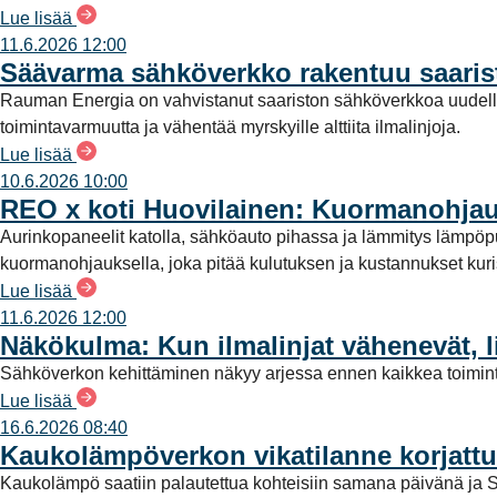
Lue lisää
11.6.2026 12:00
Säävarma sähköverkko rakentuu saari
Rauman Energia on vahvistanut saariston sähköverkkoa uudell
toimintavarmuutta ja vähentää myrskyille alttiita ilmalinjoja.
Lue lisää
10.6.2026 10:00
REO x koti Huovilainen: Kuormanohjau
Aurinkopaneelit katolla, sähköauto pihassa ja lämmitys lämpö
kuormanohjauksella, joka pitää kulutuksen ja kustannukset kuriss
Lue lisää
11.6.2026 12:00
Näkökulma: Kun ilmalinjat vähenevät, l
Sähköverkon kehittäminen näkyy arjessa ennen kaikkea toimint
Lue lisää
16.6.2026 08:40
Kaukolämpöverkon vikatilanne korjattu
Kaukolämpö saatiin palautettua kohteisiin samana päivänä ja S