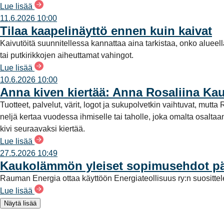
Lue lisää
11.6.2026 10:00
Tilaa kaapelinäyttö ennen kuin kaivat
Kaivutöitä suunnitellessa kannattaa aina tarkistaa, onko alueel
tai putkirikkojen aiheuttamat vahingot.
Lue lisää
10.6.2026 10:00
Anna kiven kiertää: Anna Rosaliina Ka
Tuotteet, palvelut, värit, logot ja sukupolvetkin vaihtuvat, mu
neljä kertaa vuodessa ihmiselle tai taholle, joka omalta osalt
kivi seuraavaksi kiertää.
Lue lisää
27.5.2026 10:49
Kaukolämmön yleiset sopimusehdot päi
Rauman Energia ottaa käyttöön Energiateollisuus ry:n suositt
Lue lisää
Näytä lisää