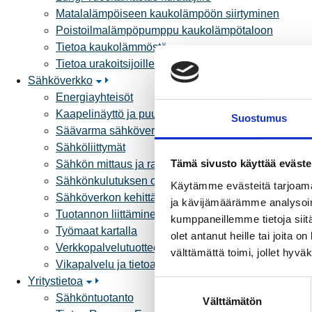
Matalalämpöiseen kaukolämpöön siirtyminen
Poistoilmalämpöpumppu kaukolämpötaloon
Tietoa kaukolämmöstä
Tietoa urakoitsijoille
Sähköverkko
Energiayhteisöt
Kaapelinäyttö ja puunkaatoapu
Suostumus
Säävarma sähköverkko
Sähköliittymät
Tämä sivusto käyttää eväste
Sähkön mittaus ja raportointi
Sähkönkulutuksen ohjaus kiinteistössä
Käytämme evästeitä tarjoama
Sähköverkon kehittämissuunnitelma
ja kävijämäärämme analysoim
Tuotannon liittäminen verkkoon
kumppaneillemme tietoja siitä
Työmaat kartalla
olet antanut heille tai joita 
Verkkopalvelutuotteet ja hinnastot
välttämättä toimi, jollet hyvä
Vikapalvelu ja tietoa jakeluhäiriöistä
Yritystietoa
S
Sähköntuotanto
Välttämätön
u