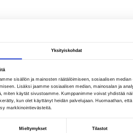
Yksityiskohdat
itä
mme sisällön ja mainosten räätälöimiseen, sosiaalisen median
iseen. Lisäksi jaamme sosiaalisen median, mainosalan ja analy
, miten käytät sivustoamme. Kumppanimme voivat yhdistää näitä t
on kerätty, kun olet käyttänyt heidän palvelujaan. Huomaathan, että 
ksy markkinointievästeitä.
Mieltymykset
Tilastot