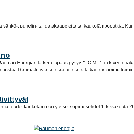
la sähkö-, puhelin- tai datakaapeleita tai kaukolämpöputkia. Kun
uno
tta Rauman Energian tärkein lupaus pysyy. “TOIMII.” on kiveen ha
aan nostaa Rauma-fiilistä ja pitää huolta, että kaupunkimme toi
vittyvät
elemat uudet kaukolämmön yleiset sopimusehdot 1. kesäkuuta 2