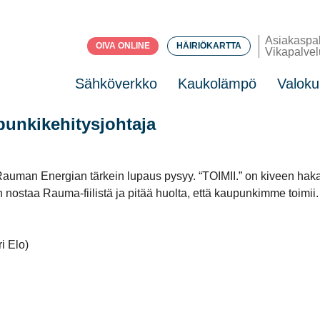
Asiakaspa
OIVA ONLINE
HÄIRIÖKARTTA
Vikapalvel
Sähköverkko
Kaukolämpö
Valoku
punkikehitysjohtaja
tta Rauman Energian tärkein lupaus pysyy. “TOIMII.” on kiveen ha
aan nostaa Rauma-fiilistä ja pitää huolta, että kaupunkimme toi
i Elo)