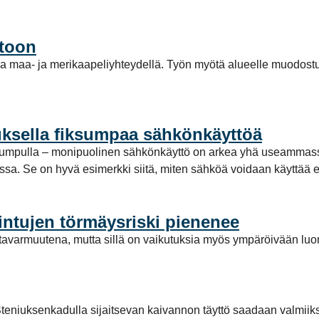
stoon
a maa- ja merikaapeliyhteydellä. Työn myötä alueelle muodost
ksella fiksumpaa sähkönkäyttöä
pumpulla – monipuolinen sähkönkäyttö on arkea yhä useammassa
a. Se on hyvä esimerkki siitä, miten sähköä voidaan käyttää enti
intujen törmäysriski pienenee
avarmuutena, mutta sillä on vaikutuksia myös ympäröivään luo
teniuksenkadulla sijaitsevan kaivannon täyttö saadaan valmiiks