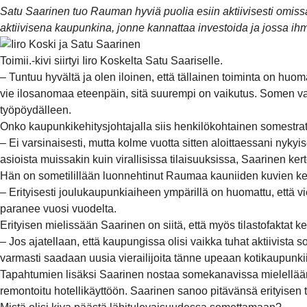
Satu Saarinen tuo Rauman hyviä puolia esiin aktiivisesti omiss
aktiivisena kaupunkina, jonne kannattaa investoida ja jossa ihmi
Toimii.-kivi siirtyi Iiro Koskelta Satu Saariselle.
– Tuntuu hyvältä ja olen iloinen, että tällainen toiminta on h
vie ilosanomaa eteenpäin, sitä suurempi on vaikutus. Somen v
työpöydälleen.
Onko kaupunkikehitysjohtajalla siis henkilökohtainen somestra
– Ei varsinaisesti, mutta kolme vuotta sitten aloittaessani ny
asioista muissakin kuin virallisissa tilaisuuksissa, Saarinen ker
Hän on sometilillään luonnehtinut Raumaa kauniiden kuvien ker
– Erityisesti joulukaupunkiaiheen ympärillä on huomattu, että vi
paranee vuosi vuodelta.
Erityisen mielissään Saarinen on siitä, että myös tilastofaktat 
– Jos ajatellaan, että kaupungissa olisi vaikka tuhat aktiivist
varmasti saadaan uusia vierailijoita tänne upeaan kotikaupunk
Tapahtumien lisäksi Saarinen nostaa somekanavissa mielellään 
remontoitu hotellikäyttöön. Saarinen sanoo pitävänsä erityisen t