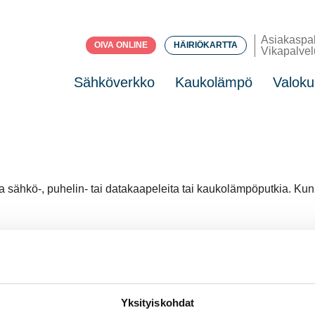
Asiakaspa
OIVA ONLINE
HÄIRIÖKARTTA
Vikapalvel
Sähköverkko
Kaukolämpö
Valoku
la sähkö-, puhelin- tai datakaapeleita tai kaukolämpöputkia. Kun
ten arjen eteen. Koostimme tähän juttuun esimerkkejä, miten 
n muutoksia
elunumero ja vikapalvelunumero uudistuvat.
Lue lisää
Yksityiskohdat