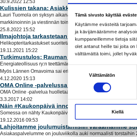
30.9.2022 12:53
Kulissien takana: Asiakkuusjohtajan päivä
Tämä sivusto käyttää eväste
Lauri Tuomola on syksyn aikana käynnistänyt Rauman Energiall
markkinoinnin ja viestinnän toiminnot.
Lue lisää
Käytämme evästeitä tarjoama
25.8.2022 15:52
ja kävijämäärämme analysoim
Ilmajohtoja tarkastetaan helikopterin avulla
kumppaneillemme tietoja siitä
Helikopteritarkastukset suoritetaan Rauman Energia Sähköver
olet antanut heille tai joita 
19.11.2021 15:22
välttämättä toimi, jollet hyvä
Tutkimustulos: Rauman Energian kaukolämpöön ol
Energiateollisuus ry:n teettämän tutkimuksen mukaan energiay
S
Myös Lännen Omavoima sai erinomaisen tuloksen.
Lue lisää
Välttämätön
u
4.12.2020 15:13
o
OMA Online -palvelussa käyttökatko maanantaina
s
OMA Online -palvelua huolletaan maanantaina 7.12. kello 8-12 
t
3.3.2017 14:02
u
Näin #Kaukonpäivä innosti somessa
Kiellä
m
Somessa on nähty Kaukonpäivänä runsaasti kaukolämpöön liitt
u
19.12.2016 09:53
Lahjoitamme joulumuistamisiin varaamamme sum
k
Asiakaspalvelumme on jouluviikolla auki normaalisti torstaihin 2
s