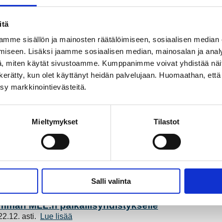
itä
a uuden Asiakkuudet-yksikön toimintaa. Yksikön tehtäviin kuul
mme sisällön ja mainosten räätälöimiseen, sosiaalisen median
iseen. Lisäksi jaamme sosiaalisen median, mainosalan ja analy
, miten käytät sivustoamme. Kumppanimme voivat yhdistää näitä t
kon ja Vakka-Suomen Voiman alueilla kahden viikon aikana al
on kerätty, kun olet käyttänyt heidän palvelujaan. Huomaathan, että 
ksy markkinointievästeitä.
laan erittäin tyytyväisiä
htiöiden asiakastyytyväisyys on pysynyt korkealla vuonna 2021
Mieltymykset
Tilastot
 7. joulukuuta
välisen ajan.
Lue lisää
Salli valinta
yvää viestintää.
Lue lisää
man MLL:n paikallisyhdistykselle
2.12. asti.
Lue lisää