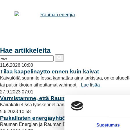
Hae artikkeleita
11.6.2026 10:00
Tilaa kaapelinäyttö ennen kuin kaivat
Kaivutöitä suunnitellessa kannattaa aina tarkistaa, onko alueel
tai putkirikkojen aiheuttamat vahingot.
Lue lisää
27.9.2023 07:01
Varmistamme, että Rauma toimii
Kairakatu 4:ssä työskennellään joka päivä toimivan raumalais
5.6.2023 10:58
Paikallisten energiayhtiöiden puhelinnumeroihi
Rauman Energian ja Rauman Energia Sähköverkon asiakaspalv
Suostumus