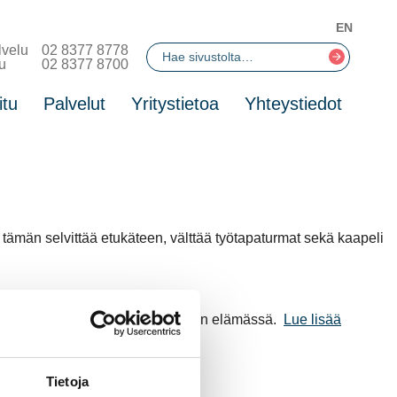
EN
lvelu
02 8377 8778
u
02 8377 8700
itu
Palvelut
Yritystietoa
Yhteystiedot
 tämän selvittää etukäteen, välttää työtapaturmat sekä kaapeli
Rauman Energia näkyy raumalaisten elämässä.
Lue lisää
Tietoja