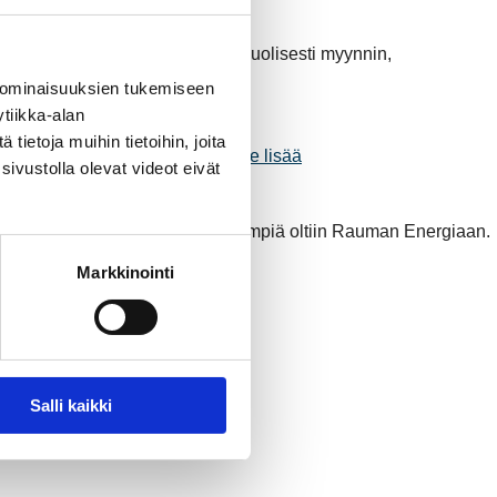
uvat asiakaspalvelu sekä monipuolisesti myynnin,
 ominaisuuksien tukemiseen
tiikka-alan
ietoja muihin tietoihin, joita
kaen maanantaina 29.8.2022.
Lue lisää
sivustolla olevat videot eivät
. Kaukolämmön osalta tyytyväisimpiä oltiin Rauman Energiaan.
Markkinointi
Salli kaikki