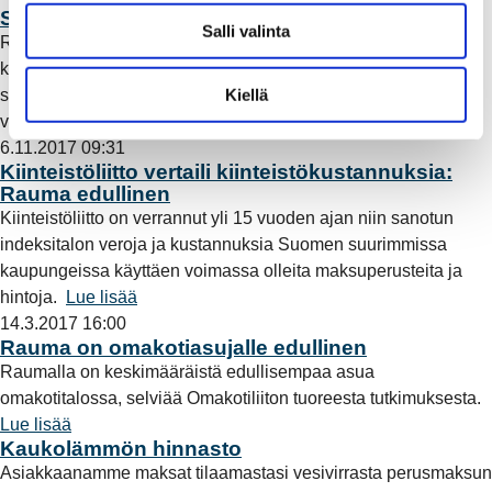
l
Sopimusehtojen muutokset tulivat voimaan
Salli valinta
i
Rauman Energia Sähköverkko Oy otti 1.7.2019 alkaen
n
käyttöön uudistetut, alan yleiset, Energiateollisuus ry:n
t
Kiellä
suosittelemat ja viranomaisten hyväksymät sähkön
a
verkkopalvelu- ja liittymisehdot.
Lue lisää
6.11.2017 09:31
Kiinteistöliitto vertaili kiinteistökustannuksia:
Rauma edullinen
Kiinteistöliitto on verrannut yli 15 vuoden ajan niin sanotun
indeksitalon veroja ja kustannuksia Suomen suurimmissa
kaupungeissa käyttäen voimassa olleita maksuperusteita ja
hintoja.
Lue lisää
14.3.2017 16:00
Rauma on omakotiasujalle edullinen
Raumalla on keskimääräistä edullisempaa asua
omakotitalossa, selviää Omakotiliiton tuoreesta tutkimuksesta.
Lue lisää
Kaukolämmön hinnasto
Asiakkaanamme maksat tilaamastasi vesivirrasta perusmaksun