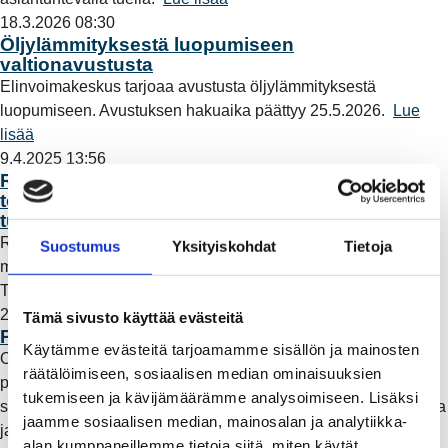
18.3.2026 08:30
Öljylämmityksestä luopumiseen
valtionavustusta
Elinvoimakeskus tarjoaa avustusta öljylämmityksestä
luopumiseen. Avustuksen hakuaika päättyy 25.5.2026.
Lue
lisää
9.4.2025 13:56
Rauman Energian vuosi 2024: Lylyä vaille hyvä
toiminnan vuosi, kohonneet
tuotantokustannukset heikensivät tulosta
Rauman Energia -konsernin liikevaihto vuonna 2024 oli 36,4
Suostumus
Yksityiskohdat
Tietoja
miljoonaa euroa, josta liikevoittoa kertyi 4,4 miljoonaa euroa.
Tilikauden voitto oli 2,4 miljoonaa euroa.
Lue lisää
2.10.2024 06:45
Tämä sivusto käyttää evästeitä
Pörssisähkön edulliset tunnit hyötykäyttöön
Käytämme evästeitä tarjoamamme sisällön ja mainosten
Omavoiman pörssisähkön ohjauspalvelu ohjaa sähkönkäyttöä
räätälöimiseen, sosiaalisen median ominaisuuksien
pörssisähkön edullisille tunneille ja vähentää käyttöä kalliiden
tukemiseen ja kävijämäärämme analysoimiseen. Lisäksi
spot-tuntien ajalta. Näin saat hyödyt irti tuntihintojen vaihtelusta
jaamme sosiaalisen median, mainosalan ja analytiikka-
ja sähkönkulutus on pienempää pörssisähkön kalliiseen
alan kumppaneillemme tietoja siitä, miten käytät