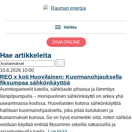
Valikko
OIVA ONLINE
Hae artikkeleita
10.6.2026 10:00
REO x koti Huovilainen: Kuormanohjauksella
fiksumpaa sähkönkäyttöä
Aurinkopaneelit katolla, sähköauto pihassa ja lämmitys
lämpöpumpulla – monipuolinen sähkönkäyttö on arkea yhä
useammassa kodissa. Huovilaisten kotona sähkönkäyttöä
hallitaan kuormanohjauksella, joka pitää kulutuksen ja
kustannukset kurissa. Se on hyvä esimerkki siitä, miten sähköä
voidaan käyttää entistä fiksummin oikeilla ratkaisuilla ja
asiantuntevalla tuella.
Lue lisää