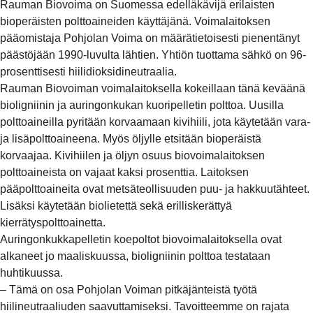
Rauman Biovoima on Suomessa edelläkävijä erilaisten
bioperäisten polttoaineiden käyttäjänä. Voimalaitoksen
pääomistaja Pohjolan Voima on määrätietoisesti pienentänyt
päästöjään 1990-luvulta lähtien. Yhtiön tuottama sähkö on 96-
prosenttisesti hiilidioksidineutraalia.
Rauman Biovoiman voimalaitoksella kokeillaan tänä keväänä
bioligniinin ja auringonkukan kuoripelletin polttoa. Uusilla
polttoaineilla pyritään korvaamaan kivihiili, jota käytetään vara-
ja lisäpolttoaineena. Myös öljylle etsitään bioperäistä
korvaajaa. Kivihiilen ja öljyn osuus biovoimalaitoksen
polttoaineista on vajaat kaksi prosenttia. Laitoksen
pääpolttoaineita ovat metsäteollisuuden puu- ja hakkuutähteet.
Lisäksi käytetään biolietettä sekä erilliskerättyä
kierrätyspolttoainetta.
Auringonkukkapelletin koepoltot biovoimalaitoksella ovat
alkaneet jo maaliskuussa, bioligniinin polttoa testataan
huhtikuussa.
– Tämä on osa Pohjolan Voiman pitkäjänteistä työtä
hiilineutraaliuden saavuttamiseksi. Tavoitteemme on rajata