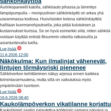
sähkönkäyttöä
Aurinkopaneelit katolla, sähköauto pihassa ja lämmitys
lämpöpumpulla – monipuolinen sähkönkäyttö on arkea yhä
useammassa kodissa. Huovilaisten kotona sähkönkäyttöä
hallitaan kuormanohjauksella, joka pitää kulutuksen ja
kustannukset kurissa. Se on hyvä esimerkki siitä, miten sähköä
voidaan käyttää entistä fiksummin oikeilla ratkaisuilla ja
asiantuntevalla tuella.
Lue lisää
11.6.2026 12:00
Näkökulma: Kun ilmalinjat vähenevät,
lintujen törmäysriski pienenee
Sähköverkon kehittäminen näkyy arjessa ennen kaikkea
toimintavarmuutena, mutta sillä on vaikutuksia myös
ympäröivään luontoon.
Lue lisää
16.6.2026 08:40
Kaukolämpöverkon vikatilanne korjattu
Kaukolämpö saatiin palautettua kohteisiin samana päivänä ja