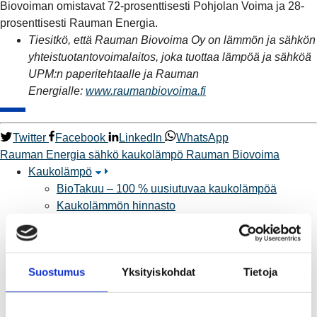
Biovoiman omistavat 72-prosenttisesti Pohjolan Voima ja 28-
prosenttisesti Rauman Energia.
Tiesitkö, että Rauman Biovoima Oy on lämmön ja sähkön
yhteistuotantovoimalaitos, joka tuottaa
lämpöä ja sähköä
UPM:n paperitehtaalle ja Rauman
Energialle:
www.raumanbiovoima.fi
Twitter
Facebook
LinkedIn
WhatsApp
Rauman Energia
sähkö
kaukolämpö
Rauman Biovoima
Kaukolämpö
BioTakuu – 100 % uusiutuvaa kaukolämpöä
Kaukolämmön hinnasto
Kaukolämpöliittymän saatavuus ja toteutus
Kaukolämpötyömaat kartalla
Kaukolämpöverkon viasta ilmoittaminen
Suostumus
Yksityiskohdat
Tietoja
Laskutus ja raportointi
Lungi-palvelu taloyhtiöille ja yrityksille
Lungi-vuositarkastus kuluttajille