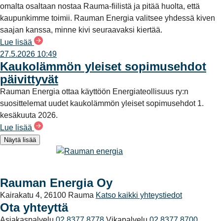
omalta osaltaan nostaa Rauma-fiilistä ja pitää huolta, että
kaupunkimme toimii. Rauman Energia valitsee yhdessä kiven
saajan kanssa, minne kivi seuraavaksi kiertää.
Lue lisää
27.5.2026 10:49
Kaukolämmön yleiset sopimusehdot
päivittyvät
Rauman Energia ottaa käyttöön Energiateollisuus ry:n
suosittelemat uudet kaukolämmön yleiset sopimusehdot 1.
kesäkuuta 2026.
Lue lisää
Näytä lisää
Rauman Energia Oy
Kairakatu 4, 26100 Rauma
Katso kaikki yhteystiedot
Ota yhteyttä
Asiakaspalvelu
02 8377 8778
Vikapalvelu
02 8377 8700