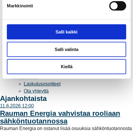
k
Vuosikertomukset ja asiakaslehti
Markkinointi
s
Yhteistyöverkosto
e
Palvelut
n
Aurinkosähkön hankinta
v
Salli kaikki
Energiansäästö kotitaloudessa
a
Kulutuksen seuranta
l
Laskutus
Salli valinta
i
Muuttajalle
n
Sähköauton lataaminen
t
Kiellä
Valtakirja ja asiointi toisen puolesta
a
Yhteystiedot
Laskutusosoitteet
Ota yhteyttä
Ajankohtaista
11.6.2026 12:00
Rauman Energia vahvistaa rooliaan
sähköntuotannossa
Rauman Energia on ostanut lisää osuuksia sähköntuotannosta