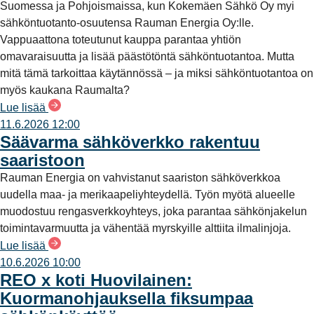
Suomessa ja Pohjoismaissa, kun Kokemäen Sähkö Oy myi
sähköntuotanto-osuutensa Rauman Energia Oy:lle.
Vappuaattona toteutunut kauppa parantaa yhtiön
omavaraisuutta ja lisää päästötöntä sähköntuotantoa. Mutta
mitä tämä tarkoittaa käytännössä – ja miksi sähköntuotantoa on
myös kaukana Raumalta?
Lue lisää
11.6.2026 12:00
Säävarma sähköverkko rakentuu
saaristoon
Rauman Energia on vahvistanut saariston sähköverkkoa
uudella maa- ja merikaapeliyhteydellä. Työn myötä alueelle
muodostuu rengasverkkoyhteys, joka parantaa sähkönjakelun
toimintavarmuutta ja vähentää myrskyille alttiita ilmalinjoja.
Lue lisää
10.6.2026 10:00
REO x koti Huovilainen:
Kuormanohjauksella fiksumpaa