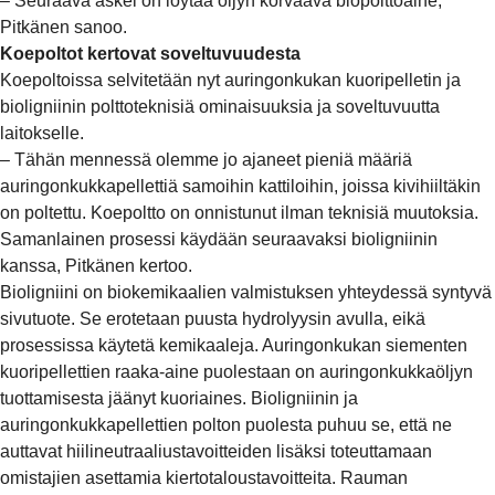
– Seuraava askel on löytää öljyn korvaava biopolttoaine,
Pitkänen sanoo.
Koepoltot kertovat soveltuvuudesta
Koepoltoissa selvitetään nyt auringonkukan kuoripelletin ja
bioligniinin polttoteknisiä ominaisuuksia ja soveltuvuutta
laitokselle.
– Tähän mennessä olemme jo ajaneet pieniä määriä
auringonkukkapellettiä samoihin kattiloihin, joissa kivihiiltäkin
on poltettu. Koepoltto on onnistunut ilman teknisiä muutoksia.
Samanlainen prosessi käydään seuraavaksi bioligniinin
kanssa, Pitkänen kertoo.
Bioligniini on biokemikaalien valmistuksen yhteydessä syntyvä
sivutuote. Se erotetaan puusta hydrolyysin avulla, eikä
prosessissa käytetä kemikaaleja. Auringonkukan siementen
kuoripellettien raaka-aine puolestaan on auringonkukkaöljyn
tuottamisesta jäänyt kuoriaines. Bioligniinin ja
auringonkukkapellettien polton puolesta puhuu se, että ne
auttavat hiilineutraaliustavoitteiden lisäksi toteuttamaan
omistajien asettamia kiertotaloustavoitteita. Rauman