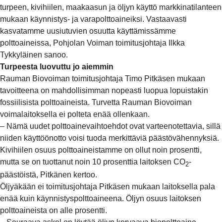
turpeen, kivihiilen, maakaasun ja öljyn käyttö markkinatilanteen
mukaan käynnistys- ja varapolttoaineiksi. Vastaavasti
kasvatamme uusiutuvien osuutta käyttämissämme
polttoaineissa, Pohjolan Voiman toimitusjohtaja Ilkka
Tykkyläinen sanoo.
Turpeesta luovuttu jo aiemmin
Rauman Biovoiman toimitusjohtaja Timo Pitkäsen mukaan
tavoitteena on mahdollisimman nopeasti luopua lopuistakin
fossiilisista polttoaineista. Turvetta Rauman Biovoiman
voimalaitoksella ei polteta enää ollenkaan.
– Nämä uudet polttoainevaihtoehdot ovat varteenotettavia, sillä
niiden käyttöönotto voisi tuoda merkittäviä päästövähennyksiä.
Kivihiilen osuus polttoaineistamme on ollut noin prosentti,
mutta se on tuottanut noin 10 prosenttia laitoksen CO
-
2
päästöistä, Pitkänen kertoo.
Öljyäkään ei toimitusjohtaja Pitkäsen mukaan laitoksella pala
enää kuin käynnistyspolttoaineena. Öljyn osuus laitoksen
polttoaineista on alle prosentti.