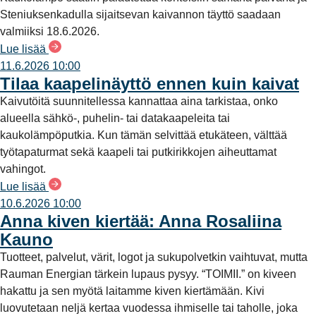
Steniuksenkadulla sijaitsevan kaivannon täyttö saadaan
valmiiksi 18.6.2026.
Lue lisää
11.6.2026 10:00
Tilaa kaapelinäyttö ennen kuin kaivat
Kaivutöitä suunnitellessa kannattaa aina tarkistaa, onko
alueella sähkö-, puhelin- tai datakaapeleita tai
kaukolämpöputkia. Kun tämän selvittää etukäteen, välttää
työtapaturmat sekä kaapeli tai putkirikkojen aiheuttamat
vahingot.
Lue lisää
10.6.2026 10:00
Anna kiven kiertää: Anna Rosaliina
Kauno
Tuotteet, palvelut, värit, logot ja sukupolvetkin vaihtuvat, mutta
Rauman Energian tärkein lupaus pysyy. “TOIMII.” on kiveen
hakattu ja sen myötä laitamme kiven kiertämään. Kivi
luovutetaan neljä kertaa vuodessa ihmiselle tai taholle, joka