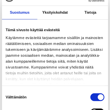
BioTakuu – 100 % uusiutuvaa kaukolämpöä
Kaukolämmön hinnasto
Suostumus
Yksityiskohdat
Tietoja
Kaukolämpöliittymän saatavuus ja toteutus
Kaukolämpötyömaat kartalla
Kaukolämpöverkon viasta ilmoittaminen
Tämä sivusto käyttää evästeitä
Laskutus ja raportointi
Käytämme evästeitä tarjoamamme sisällön ja mainosten
Lungi-palvelu taloyhtiöille ja yrityksille
räätälöimiseen, sosiaalisen median ominaisuuksien
Lungi-vuositarkastus kuluttajille
tukemiseen ja kävijämäärämme analysoimiseen. Lisäksi
Matalalämpöiseen kaukolämpöön siirtyminen
jaamme sosiaalisen median, mainosalan ja analytiikka-
Poistoilmalämpöpumppu kaukolämpötaloon
alan kumppaneillemme tietoja siitä, miten käytät
Tietoa kaukolämmöstä
sivustoamme. Kumppanimme voivat yhdistää näitä
Tietoa urakoitsijoille
tietoja muihin tietoihin, joita olet antanut heille tai joita on
Sähköverkko
kerätty, kun olet käyttänyt heidän palvelujaan.
Energiayhteisöt
Huomaathan, että sivustolla olevat videot eivät
Kaapelinäyttö ja puunkaatoapu
välttämättä toimi, jollet hyväksy markkinointievästeitä.
S
Säävarma sähköverkko
Välttämätön
u
Sähköliittymät
o
Sähkön mittaus ja raportointi
s