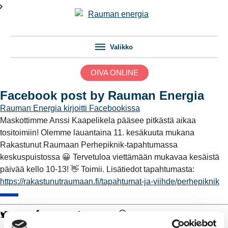
Valikko
OIVA ONLINE
Facebook post by Rauman Energia
Rauman Energia
kirjoitti Facebookissa
Maskottimme Anssi Kaapelikela pääsee pitkästä aikaa
tositoimiin! Olemme lauantaina 11. kesäkuuta mukana
Rakastunut Raumaan Perhepiknik-tapahtumassa
keskuspuistossa 😀 Tervetuloa viettämään mukavaa kesäistä
päivää kello 10-13! 👋 Toimii. Lisätiedot tapahtumasta:
https://rakastunutraumaan.fi/tapahtumat-ja-viihde/perhepiknik
Twitter
Facebook
LinkedIn
WhatsApp
Kaukolämpö