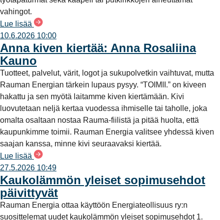
vahingot.
Lue lisää
10.6.2026 10:00
Anna kiven kiertää: Anna Rosaliina
Kauno
Tuotteet, palvelut, värit, logot ja sukupolvetkin vaihtuvat, mutta
Rauman Energian tärkein lupaus pysyy. “TOIMII.” on kiveen
hakattu ja sen myötä laitamme kiven kiertämään. Kivi
luovutetaan neljä kertaa vuodessa ihmiselle tai taholle, joka
omalta osaltaan nostaa Rauma-fiilistä ja pitää huolta, että
kaupunkimme toimii. Rauman Energia valitsee yhdessä kiven
saajan kanssa, minne kivi seuraavaksi kiertää.
Lue lisää
27.5.2026 10:49
Kaukolämmön yleiset sopimusehdot
päivittyvät
Rauman Energia ottaa käyttöön Energiateollisuus ry:n
suosittelemat uudet kaukolämmön yleiset sopimusehdot 1.