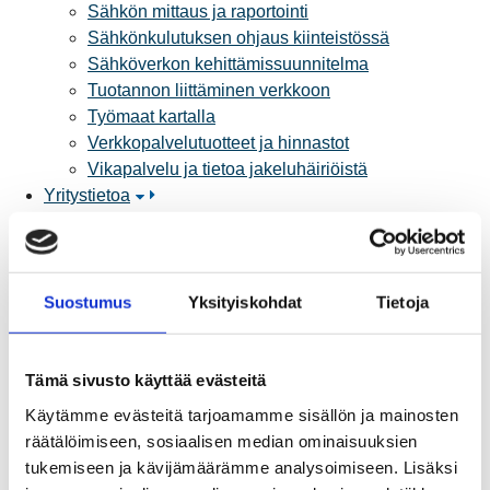
Sähkön mittaus ja raportointi
Sähkönkulutuksen ohjaus kiinteistössä
Sähköverkon kehittämissuunnitelma
Tuotannon liittäminen verkkoon
Työmaat kartalla
Verkkopalvelutuotteet ja hinnastot
Vikapalvelu ja tietoa jakeluhäiriöistä
Yritystietoa
Sähköntuotanto
Tietoa Rauman Energiasta
Vuosikertomukset ja asiakaslehti
Yhteistyöverkosto
Suostumus
Yksityiskohdat
Tietoja
Palvelut
Aurinkosähkön hankinta
Energiansäästö kotitaloudessa
Tämä sivusto käyttää evästeitä
Kulutuksen seuranta
Käytämme evästeitä tarjoamamme sisällön ja mainosten
Laskutus
räätälöimiseen, sosiaalisen median ominaisuuksien
Muuttajalle
tukemiseen ja kävijämäärämme analysoimiseen. Lisäksi
Sähköauton lataaminen