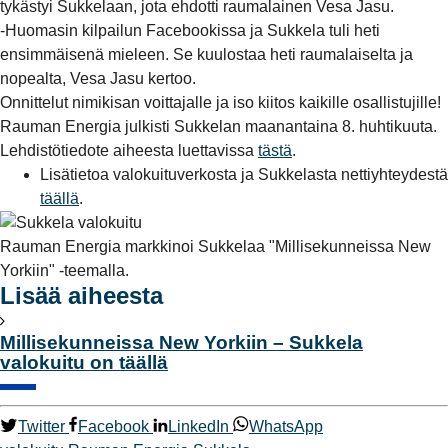
tykästyi Sukkelaan, jota ehdotti raumalainen Vesa Jasu.
-Huomasin kilpailun Facebookissa ja Sukkela tuli heti
ensimmäisenä mieleen. Se kuulostaa heti raumalaiselta ja
nopealta, Vesa Jasu kertoo.
Onnittelut nimikisan voittajalle ja iso kiitos kaikille osallistujille!
Rauman Energia julkisti Sukkelan maanantaina 8. huhtikuuta.
Lehdistötiedote aiheesta luettavissa
tästä
.
Lisätietoa valokuituverkosta ja Sukkelasta nettiyhteydestä
täällä
.
Rauman Energia markkinoi Sukkelaa "Millisekunneissa New
Yorkiin" -teemalla.
Lisää aiheesta
Millisekunneissa New Yorkiin – Sukkela
valokuitu on täällä
Twitter
Facebook
LinkedIn
WhatsApp