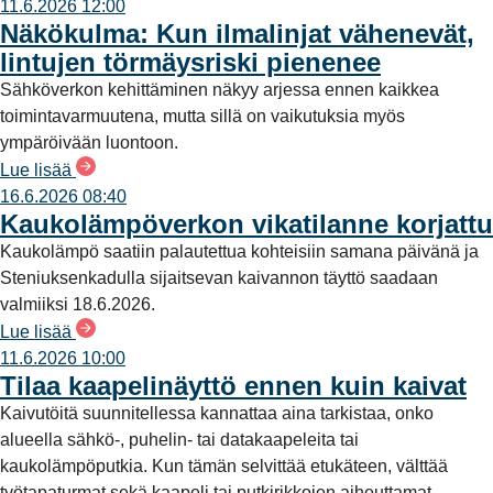
11.6.2026 12:00
Näkökulma: Kun ilmalinjat vähenevät,
lintujen törmäysriski pienenee
Sähköverkon kehittäminen näkyy arjessa ennen kaikkea
toimintavarmuutena, mutta sillä on vaikutuksia myös
ympäröivään luontoon.
Lue lisää
16.6.2026 08:40
Kaukolämpöverkon vikatilanne korjattu
Kaukolämpö saatiin palautettua kohteisiin samana päivänä ja
Steniuksenkadulla sijaitsevan kaivannon täyttö saadaan
valmiiksi 18.6.2026.
Lue lisää
11.6.2026 10:00
Tilaa kaapelinäyttö ennen kuin kaivat
Kaivutöitä suunnitellessa kannattaa aina tarkistaa, onko
alueella sähkö-, puhelin- tai datakaapeleita tai
kaukolämpöputkia. Kun tämän selvittää etukäteen, välttää
työtapaturmat sekä kaapeli tai putkirikkojen aiheuttamat