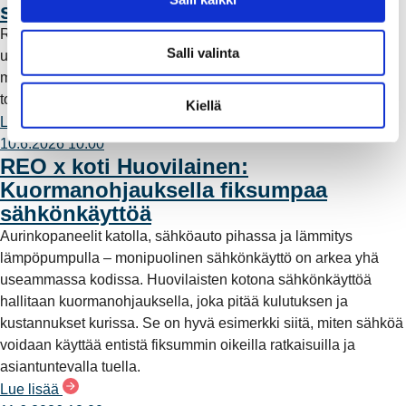
saaristoon
a
Rauman Energia on vahvistanut saariston sähköverkkoa
l
Salli valinta
uudella maa- ja merikaapeliyhteydellä. Työn myötä alueelle
i
muodostuu rengasverkkoyhteys, joka parantaa sähkönjakelun
n
toimintavarmuutta ja vähentää myrskyille alttiita ilmalinjoja.
t
Kiellä
Lue lisää
a
10.6.2026 10:00
REO x koti Huovilainen:
Kuormanohjauksella fiksumpaa
sähkönkäyttöä
Aurinkopaneelit katolla, sähköauto pihassa ja lämmitys
lämpöpumpulla – monipuolinen sähkönkäyttö on arkea yhä
useammassa kodissa. Huovilaisten kotona sähkönkäyttöä
hallitaan kuormanohjauksella, joka pitää kulutuksen ja
kustannukset kurissa. Se on hyvä esimerkki siitä, miten sähköä
voidaan käyttää entistä fiksummin oikeilla ratkaisuilla ja
asiantuntevalla tuella.
Lue lisää