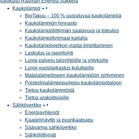
valokuitu
Rauman Energia
Sukkela
Kaukolämpö
BioTakuu – 100 % uusiutuvaa kaukolämpöä
Kaukolämmön hinnasto
Kaukolämpöliittymän saatavuus ja toteutus
Kaukolämpötyömaat kartalla
Kaukolämpöverkon viasta ilmoittaminen
Laskutus ja raportointi
Lungi-palvelu taloyhtiöille ja yrityksille
Lungi-vuositarkastus kuluttajille
Matalalämpöiseen kaukolämpöön siirtyminen
Poistoilmalämpöpumppu kaukolämpötaloon
Tietoa kaukolämmöstä
Tietoa urakoitsijoille
Sähköverkko
Energiayhteisöt
Kaapelinäyttö ja puunkaatoapu
Säävarma sähköverkko
Sähköliittymät