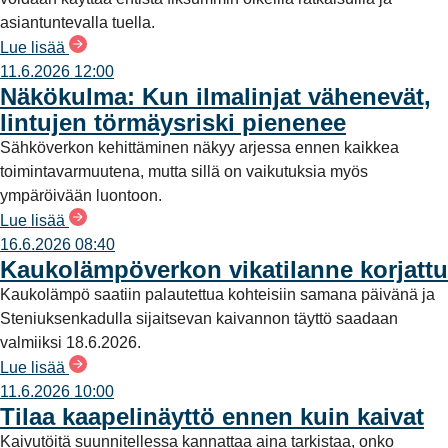
asiantuntevalla tuella.
Lue lisää
11.6.2026 12:00
Näkökulma: Kun ilmalinjat vähenevät,
lintujen törmäysriski pienenee
Sähköverkon kehittäminen näkyy arjessa ennen kaikkea
toimintavarmuutena, mutta sillä on vaikutuksia myös
ympäröivään luontoon.
Lue lisää
16.6.2026 08:40
Kaukolämpöverkon vikatilanne korjattu
Kaukolämpö saatiin palautettua kohteisiin samana päivänä ja
Steniuksenkadulla sijaitsevan kaivannon täyttö saadaan
valmiiksi 18.6.2026.
Lue lisää
11.6.2026 10:00
Tilaa kaapelinäyttö ennen kuin kaivat
Kaivutöitä suunnitellessa kannattaa aina tarkistaa, onko