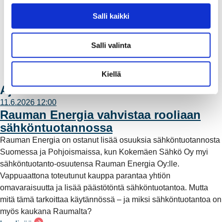
n
Laskutus
v
Salli kaikki
Muuttajalle
a
Sähköauton lataaminen
l
Valtakirja ja asiointi toisen puolesta
Salli valinta
i
Yhteystiedot
n
Laskutusosoitteet
t
Kiellä
Ota yhteyttä
a
Ajankohtaista
11.6.2026 12:00
Rauman Energia vahvistaa rooliaan
sähköntuotannossa
Rauman Energia on ostanut lisää osuuksia sähköntuotannosta
Suomessa ja Pohjoismaissa, kun Kokemäen Sähkö Oy myi
sähköntuotanto-osuutensa Rauman Energia Oy:lle.
Vappuaattona toteutunut kauppa parantaa yhtiön
omavaraisuutta ja lisää päästötöntä sähköntuotantoa. Mutta
mitä tämä tarkoittaa käytännössä – ja miksi sähköntuotantoa on
myös kaukana Raumalta?