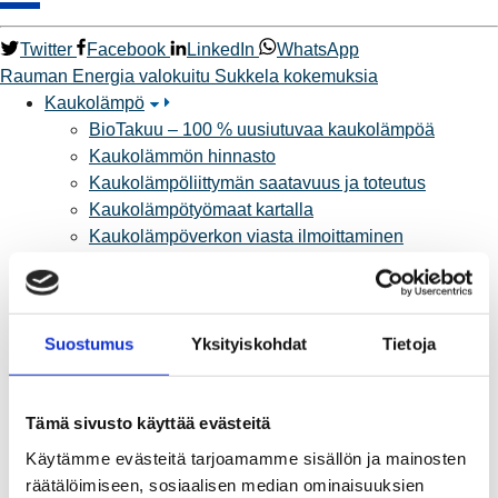
Twitter
Facebook
LinkedIn
WhatsApp
Rauman Energia
valokuitu
Sukkela
kokemuksia
Kaukolämpö
BioTakuu – 100 % uusiutuvaa kaukolämpöä
Kaukolämmön hinnasto
Kaukolämpöliittymän saatavuus ja toteutus
Kaukolämpötyömaat kartalla
Kaukolämpöverkon viasta ilmoittaminen
Laskutus ja raportointi
Lungi-palvelu taloyhtiöille ja yrityksille
Lungi-vuositarkastus kuluttajille
Matalalämpöiseen kaukolämpöön siirtyminen
Suostumus
Yksityiskohdat
Tietoja
Poistoilmalämpöpumppu kaukolämpötaloon
Tietoa kaukolämmöstä
Tämä sivusto käyttää evästeitä
Tietoa urakoitsijoille
Sähköverkko
Käytämme evästeitä tarjoamamme sisällön ja mainosten
Energiayhteisöt
räätälöimiseen, sosiaalisen median ominaisuuksien