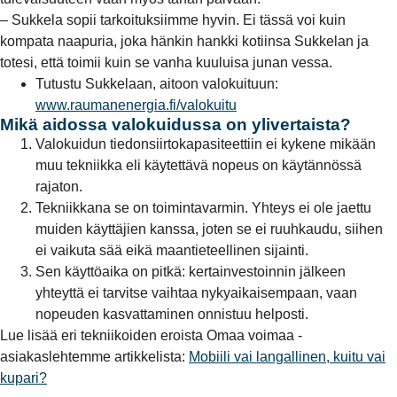
– Sukkela sopii tarkoituksiimme hyvin. Ei tässä voi kuin
kompata naapuria, joka hänkin hankki kotiinsa Sukkelan ja
totesi, että toimii kuin se vanha kuuluisa junan vessa.
Tutustu Sukkelaan, aitoon valokuituun:
www.raumanenergia.fi/valokuitu
Mikä aidossa valokuidussa on ylivertaista?
Valokuidun tiedonsiirtokapasiteettiin ei kykene mikään
muu tekniikka eli käytettävä nopeus on käytännössä
rajaton.
Tekniikkana se on toimintavarmin. Yhteys ei ole jaettu
muiden käyttäjien kanssa, joten se ei ruuhkaudu, siihen
ei vaikuta sää eikä maantieteellinen sijainti.
Sen käyttöaika on pitkä: kertainvestoinnin jälkeen
yhteyttä ei tarvitse vaihtaa nykyaikaisempaan, vaan
nopeuden kasvattaminen onnistuu helposti.
Lue lisää eri tekniikoiden eroista Omaa voimaa -
asiakaslehtemme artikkelista:
Mobiili vai langallinen, kuitu vai
kupari?