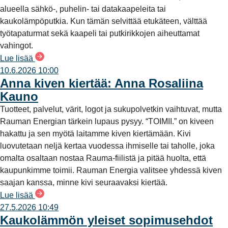
alueella sähkö-, puhelin- tai datakaapeleita tai
kaukolämpöputkia. Kun tämän selvittää etukäteen, välttää
työtapaturmat sekä kaapeli tai putkirikkojen aiheuttamat
vahingot.
Lue lisää
10.6.2026 10:00
Anna kiven kiertää: Anna Rosaliina
Kauno
Tuotteet, palvelut, värit, logot ja sukupolvetkin vaihtuvat, mutta
Rauman Energian tärkein lupaus pysyy. “TOIMII.” on kiveen
hakattu ja sen myötä laitamme kiven kiertämään. Kivi
luovutetaan neljä kertaa vuodessa ihmiselle tai taholle, joka
omalta osaltaan nostaa Rauma-fiilistä ja pitää huolta, että
kaupunkimme toimii. Rauman Energia valitsee yhdessä kiven
saajan kanssa, minne kivi seuraavaksi kiertää.
Lue lisää
27.5.2026 10:49
Kaukolämmön yleiset sopimusehdot