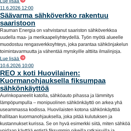
Lue lisää
11.6.2026 12:00
Säävarma sähköverkko rakentuu
saaristoon
Rauman Energia on vahvistanut saariston sähköverkkoa
uudella maa- ja merikaapeliyhteydellä. Työn myötä alueelle
muodostuu rengasverkkoyhteys, joka parantaa sähkönjakelun
toimintavarmuutta ja vähentää myrskyille alttiita ilmalinjoja.
Lue lisää
10.6.2026 10:00
REO x koti Huovilainen:
Kuormanohjauksella fiksumpaa
sähkönkäyttöä
Aurinkopaneelit katolla, sähköauto pihassa ja lämmitys
lämpöpumpulla – monipuolinen sähkönkäyttö on arkea yhä
useammassa kodissa. Huovilaisten kotona sähkönkäyttöä
hallitaan kuormanohjauksella, joka pitää kulutuksen ja
kustannukset kurissa. Se on hyvä esimerkki siitä, miten sähköä
voidaan käyttää entistä fiksummin oikeilla ratkaisuilla ja