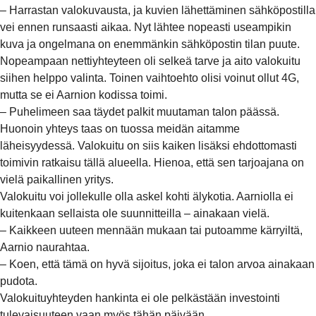
– Harrastan valokuvausta, ja kuvien lähettäminen sähköpostilla
vei ennen runsaasti aikaa. Nyt lähtee nopeasti useampikin
kuva ja ongelmana on enemmänkin sähköpostin tilan puute.
Nopeampaan nettiyhteyteen oli selkeä tarve ja aito valokuitu
siihen helppo valinta. Toinen vaihtoehto olisi voinut ollut 4G,
mutta se ei Aarnion kodissa toimi.
– Puhelimeen saa täydet palkit muutaman talon päässä.
Huonoin yhteys taas on tuossa meidän aitamme
läheisyydessä. Valokuitu on siis kaiken lisäksi ehdottomasti
toimivin ratkaisu tällä alueella. Hienoa, että sen tarjoajana on
vielä paikallinen yritys.
Valokuitu voi jollekulle olla askel kohti älykotia. Aarniolla ei
kuitenkaan sellaista ole suunnitteilla – ainakaan vielä.
– Kaikkeen uuteen mennään mukaan tai putoamme kärryiltä,
Aarnio naurahtaa.
– Koen, että tämä on hyvä sijoitus, joka ei talon arvoa ainakaan
pudota.
Valokuituyhteyden hankinta ei ole pelkästään investointi
tulevaisuuteen vaan myös tähän päivään.