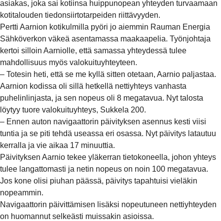
asiakas, joka sai kotiinsa huippunopean yhteyden turvaamaan
kotitalouden tiedonsiirtotarpeiden riittävyyden.
Pertti Aarnion kotikulmilla pyöri jo aiemmin Rauman Energia
Sähköverkon väkeä asentamassa maakaapelia. Työnjohtaja
kertoi silloin Aarniolle, että samassa yhteydessä tulee
mahdollisuus myös valokuituyhteyteen.
– Totesin heti, että se me kyllä sitten otetaan, Aarnio paljastaa.
Aarnion kodissa oli sillä hetkellä nettiyhteys vanhasta
puhelinlinjasta, ja sen nopeus oli 8 megatavua. Nyt talosta
löytyy tuore valokuituyhteys, Sukkela 200.
– Ennen auton navigaattorin päivityksen asennus kesti viisi
tuntia ja se piti tehdä useassa eri osassa. Nyt päivitys latautuu
kerralla ja vie aikaa 17 minuuttia.
Päivityksen Aarnio tekee yläkerran tietokoneella, johon yhteys
tulee langattomasti ja netin nopeus on noin 100 megatavua.
Jos kone olisi piuhan päässä, päivitys tapahtuisi vieläkin
nopeammin.
Navigaattorin päivittämisen lisäksi nopeutuneen nettiyhteyden
on huomannut selkeästi muissakin asioissa.