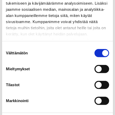
Kaapelinäyttö ja puunkaatoapu
tukemiseen ja kävijämäärämme analysoimiseen. Lisäksi
Säävarma sähköverkko
jaamme sosiaalisen median, mainosalan ja analytiikka-
Sähköliittymät
alan kumppaneillemme tietoja siitä, miten käytät
Sähkön mittaus ja raportointi
sivustoamme. Kumppanimme voivat yhdistää näitä
Sähkönkulutuksen ohjaus kiinteistössä
tietoja muihin tietoihin, joita olet antanut heille tai joita on
Sähköverkon kehittämissuunnitelma
kerätty, kun olet käyttänyt heidän palvelujaan.
Tuotannon liittäminen verkkoon
Huomaathan, että sivustolla olevat videot eivät
Työmaat kartalla
välttämättä toimi, jollet hyväksy markkinointievästeitä.
S
Verkkopalvelutuotteet ja hinnastot
Välttämätön
u
Vikapalvelu ja tietoa jakeluhäiriöistä
o
Yritystietoa
s
Mieltymykset
Sähköntuotanto
t
Tietoa Rauman Energiasta
u
Vuosikertomukset ja asiakaslehti
m
Tilastot
Yhteistyöverkosto
u
Palvelut
k
Aurinkosähkön hankinta
Markkinointi
s
Energiansäästö kotitaloudessa
e
Kulutuksen seuranta