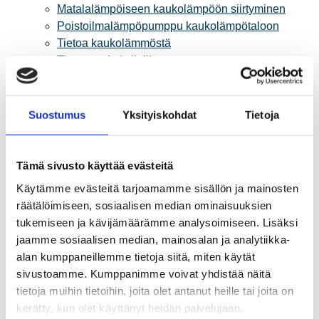
Matalalämpöiseen kaukolämpöön siirtyminen
Poistoilmalämpöpumppu kaukolämpötaloon
Tietoa kaukolämmöstä
Tietoa urakoitsijoille
Sähköverkko
Energiayhteisöt
Kaapelinäyttö ja puunkaatoapu
Suostumus
Yksityiskohdat
Tietoja
Säävarma sähköverkko
Sähköliittymät
Sähkön mittaus ja raportointi
Tämä sivusto käyttää evästeitä
Sähkönkulutuksen ohjaus kiinteistössä
Käytämme evästeitä tarjoamamme sisällön ja mainosten
Sähköverkon kehittämissuunnitelma
räätälöimiseen, sosiaalisen median ominaisuuksien
Tuotannon liittäminen verkkoon
tukemiseen ja kävijämäärämme analysoimiseen. Lisäksi
Työmaat kartalla
jaamme sosiaalisen median, mainosalan ja analytiikka-
Verkkopalvelutuotteet ja hinnastot
alan kumppaneillemme tietoja siitä, miten käytät
Vikapalvelu ja tietoa jakeluhäiriöistä
sivustoamme. Kumppanimme voivat yhdistää näitä
Yritystietoa
tietoja muihin tietoihin, joita olet antanut heille tai joita on
Sähköntuotanto
kerätty, kun olet käyttänyt heidän palvelujaan.
Tietoa Rauman Energiasta