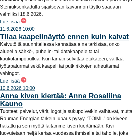
Steniuksenkadulla sijaitsevan kaivannon täyttö saadaan
valmiiksi 18.6.2026.
Lue lisää
11.6.2026 10:00
Tilaa kaapelinäyttö ennen kuin kaivat
Kaivutöitä suunnitellessa kannattaa aina tarkistaa, onko
alueella sähkö-, puhelin- tai datakaapeleita tai
kaukolämpöputkia. Kun tämän selvittää etukäteen, välttää
työtapaturmat sekä kaapeli tai putkirikkojen aiheuttamat
vahingot.
Lue lisää
10.6.2026 10:00
Anna kiven kiertää: Anna Rosaliina
Kauno
Tuotteet, palvelut, värit, logot ja sukupolvetkin vaihtuvat, mutta
Rauman Energian tärkein lupaus pysyy. “TOIMII.” on kiveen
hakattu ja sen myötä laitamme kiven kiertämään. Kivi
luovutetaan neljä kertaa vuodessa ihmiselle tai taholle, joka