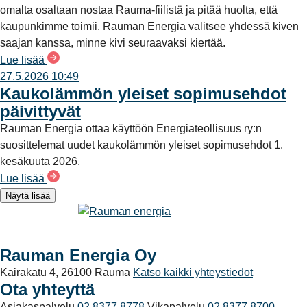
omalta osaltaan nostaa Rauma-fiilistä ja pitää huolta, että
kaupunkimme toimii. Rauman Energia valitsee yhdessä kiven
saajan kanssa, minne kivi seuraavaksi kiertää.
Lue lisää
27.5.2026 10:49
Kaukolämmön yleiset sopimusehdot
päivittyvät
Rauman Energia ottaa käyttöön Energiateollisuus ry:n
suosittelemat uudet kaukolämmön yleiset sopimusehdot 1.
kesäkuuta 2026.
Lue lisää
Näytä lisää
Rauman Energia Oy
Kairakatu 4, 26100 Rauma
Katso kaikki yhteystiedot
Ota yhteyttä
Asiakaspalvelu
02 8377 8778
Vikapalvelu
02 8377 8700