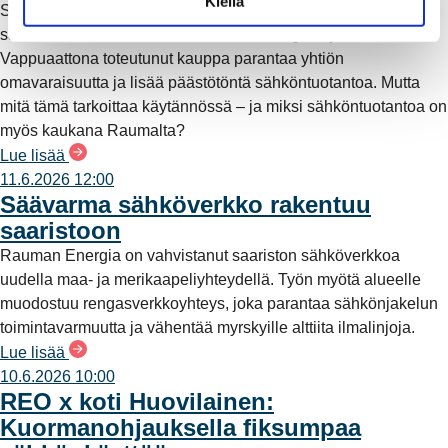
Kiellä
Suomessa ja Pohjoismaissa, kun Kokemäen Sähkö Oy myi
a
sähköntuotanto-osuutensa Rauman Energia Oy:lle.
Vappuaattona toteutunut kauppa parantaa yhtiön
omavaraisuutta ja lisää päästötöntä sähköntuotantoa. Mutta
mitä tämä tarkoittaa käytännössä – ja miksi sähköntuotantoa on
myös kaukana Raumalta?
Lue lisää
11.6.2026 12:00
Säävarma sähköverkko rakentuu
saaristoon
Rauman Energia on vahvistanut saariston sähköverkkoa
uudella maa- ja merikaapeliyhteydellä. Työn myötä alueelle
muodostuu rengasverkkoyhteys, joka parantaa sähkönjakelun
toimintavarmuutta ja vähentää myrskyille alttiita ilmalinjoja.
Lue lisää
10.6.2026 10:00
REO x koti Huovilainen:
Kuormanohjauksella fiksumpaa