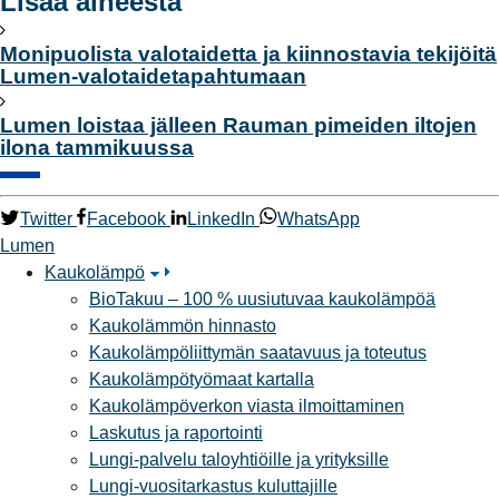
Lisää aiheesta
Monipuolista valotaidetta ja kiinnostavia tekijöitä
Lumen-valotaidetapahtumaan
Lumen loistaa jälleen Rauman pimeiden iltojen
ilona tammikuussa
Twitter
Facebook
LinkedIn
WhatsApp
Lumen
Kaukolämpö
BioTakuu – 100 % uusiutuvaa kaukolämpöä
Kaukolämmön hinnasto
Kaukolämpöliittymän saatavuus ja toteutus
Kaukolämpötyömaat kartalla
Kaukolämpöverkon viasta ilmoittaminen
Laskutus ja raportointi
Lungi-palvelu taloyhtiöille ja yrityksille
Lungi-vuositarkastus kuluttajille