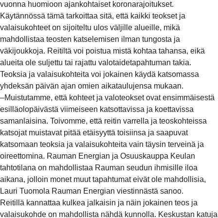
vuonna huomioon ajankohtaiset koronarajoitukset.
Käytännössä tämä tarkoittaa sitä, että kaikki teokset ja
valaisukohteet on sijoiteltu ulos väljille alueille, mikä
mahdollistaa teosten katselemisen ilman tungosta ja
väkijoukkoja. Reitiltä voi poistua mistä kohtaa tahansa, eikä
alueita ole suljettu tai rajattu valotaidetapahtuman takia.
Teoksia ja valaisukohteita voi jokainen käydä katsomassa
yhdeksän päivän ajan omien aikataulujensa mukaan.
–Muistutamme, että kohteet ja valoteokset ovat ensimmäisestä
esilläolopäivästä viimeiseen katsottavissa ja koettavissa
samanlaisina. Toivomme, että reitin varrella ja teoskohteissa
katsojat muistavat pitää etäisyyttä toisiinsa ja saapuvat
katsomaan teoksia ja valaisukohteita vain täysin terveinä ja
oireettomina. Rauman Energian ja Osuuskauppa Keulan
tahtotilana on mahdollistaa Rauman seudun ihmisille iloa
aikana, jolloin monet muut tapahtumat eivät ole mahdollisia,
Lauri Tuomola Rauman Energian viestinnästä sanoo.
Reitillä kannattaa kulkea jalkaisin ja näin jokainen teos ja
valaisukohde on mahdollista nähdä kunnolla. Keskustan katuja