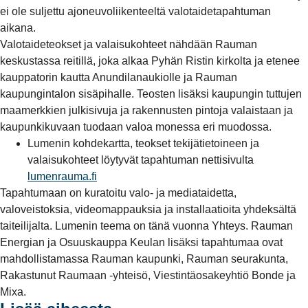
ei ole suljettu ajoneuvoliikenteeltä valotaidetapahtuman
aikana.
Valotaideteokset ja valaisukohteet nähdään Rauman
keskustassa reitillä, joka alkaa Pyhän Ristin kirkolta ja etenee
kauppatorin kautta Anundilanaukiolle ja Rauman
kaupungintalon sisäpihalle. Teosten lisäksi kaupungin tuttujen
maamerkkien julkisivuja ja rakennusten pintoja valaistaan ja
kaupunkikuvaan tuodaan valoa monessa eri muodossa.
Lumenin kohdekartta, teokset tekijätietoineen ja
valaisukohteet löytyvät tapahtuman nettisivulta
lumenrauma.fi
Tapahtumaan on kuratoitu valo- ja mediataidetta,
valoveistoksia, videomappauksia ja installaatioita yhdeksältä
taiteilijalta. Lumenin teema on tänä vuonna Yhteys. Rauman
Energian ja Osuuskauppa Keulan lisäksi tapahtumaa ovat
mahdollistamassa Rauman kaupunki, Rauman seurakunta,
Rakastunut Raumaan -yhteisö, Viestintäosakeyhtiö Bonde ja
Mixa.