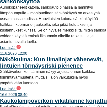
sähkönkäyttöä
Aurinkopaneelit katolla, sähköauto pihassa ja lämmitys
lämpöpumpulla – monipuolinen sähkönkäyttö on arkea yhä
useammassa kodissa. Huovilaisten kotona sähkönkäyttöä
hallitaan kuormanohjauksella, joka pitää kulutuksen ja
kustannukset kurissa. Se on hyvä esimerkki siitä, miten sähköä
voidaan käyttää entistä fiksummin oikeilla ratkaisuilla ja
asiantuntevalla tuella.
Lue lisää
11.6.2026 12:00
Näkökulma: Kun ilmalinjat vähenevät,
lintujen törmäysriski pienenee
Sähköverkon kehittäminen näkyy arjessa ennen kaikkea
toimintavarmuutena, mutta sillä on vaikutuksia myös
ympäröivään luontoon.
Lue lisää
16.6.2026 08:40
Kaukolämpöverkon vikatilanne korjattu
Kaukolämpö saatiin palautettua kohteisiin samana päivänä ja