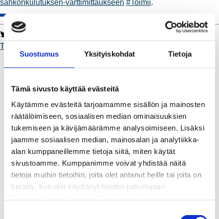
sahkonkulutuksen-varttimittaukseen
#Toimii
.
Twitter
Facebook
LinkedIn
WhatsApp
Toimii
Suostumus
Yksityiskohdat
Tietoja
Kaukolämpö
BioTakuu – 100 % uusiutuvaa kaukolämpöä
Kaukolämmön hinnasto
Tämä sivusto käyttää evästeitä
Kaukolämpöliittymän saatavuus ja toteutus
Käytämme evästeitä tarjoamamme sisällön ja mainosten
Kaukolämpötyömaat kartalla
räätälöimiseen, sosiaalisen median ominaisuuksien
Kaukolämpöverkon viasta ilmoittaminen
tukemiseen ja kävijämäärämme analysoimiseen. Lisäksi
Laskutus ja raportointi
jaamme sosiaalisen median, mainosalan ja analytiikka-
Lungi-palvelu taloyhtiöille ja yrityksille
alan kumppaneillemme tietoja siitä, miten käytät
Lungi-vuositarkastus kuluttajille
sivustoamme. Kumppanimme voivat yhdistää näitä
Matalalämpöiseen kaukolämpöön siirtyminen
tietoja muihin tietoihin, joita olet antanut heille tai joita on
Poistoilmalämpöpumppu kaukolämpötaloon
kerätty, kun olet käyttänyt heidän palvelujaan.
Tietoa kaukolämmöstä
Huomaathan, että sivustolla olevat videot eivät
Tietoa urakoitsijoille
välttämättä toimi, jollet hyväksy markkinointievästeitä.
Sähköverkko
S