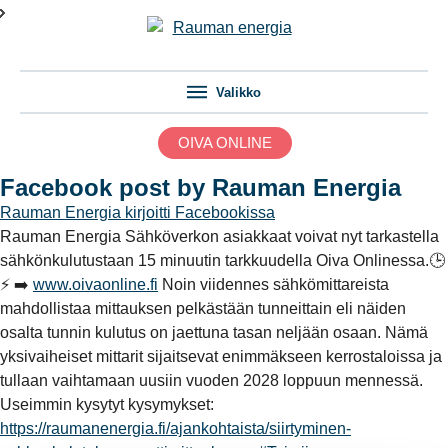
Valikko
OIVA ONLINE
Facebook post by Rauman Energia
Rauman Energia
kirjoitti Facebookissa
Rauman Energia Sähköverkon asiakkaat voivat nyt tarkastella
sähkönkulutustaan 15 minuutin tarkkuudella Oiva Onlinessa.🕒
⚡️ ➡️
www.oivaonline.fi
Noin viidennes sähkömittareista
mahdollistaa mittauksen pelkästään tunneittain eli näiden
osalta tunnin kulutus on jaettuna tasan neljään osaan. Nämä
yksivaiheiset mittarit sijaitsevat enimmäkseen kerrostaloissa ja
tullaan vaihtamaan uusiin vuoden 2028 loppuun mennessä.
Useimmin kysytyt kysymykset:
https://raumanenergia.fi/ajankohtaista/siirtyminen-