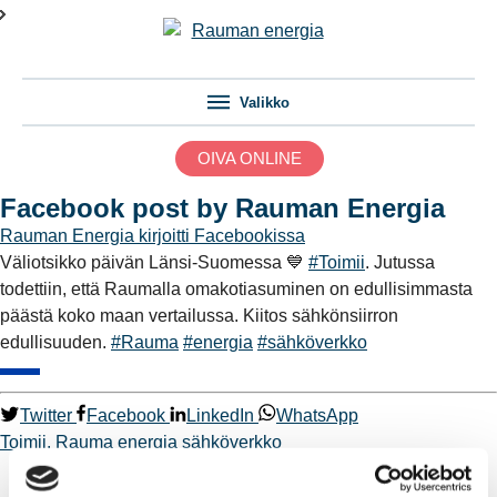
Valikko
OIVA ONLINE
Facebook post by Rauman Energia
Rauman Energia
kirjoitti Facebookissa
Väliotsikko päivän Länsi-Suomessa 💙
#Toimii
. Jutussa
todettiin, että Raumalla omakotiasuminen on edullisimmasta
päästä koko maan vertailussa. Kiitos sähkönsiirron
edullisuuden.
#Rauma
#energia
#sähköverkko
Twitter
Facebook
LinkedIn
WhatsApp
Toimii.
Rauma
energia
sähköverkko
Kaukolämpö
BioTakuu – 100 % uusiutuvaa kaukolämpöä