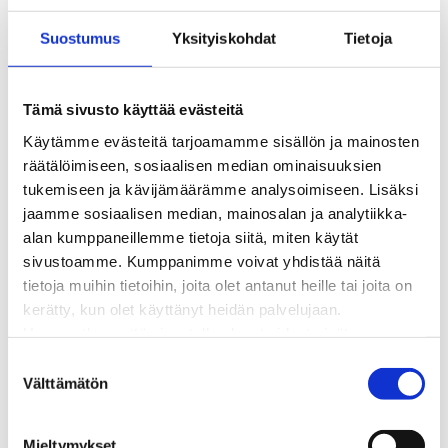
Kaukolämmön hinnasto
Suostumus
Yksityiskohdat
Tietoja
Kaukolämpöliittymän saatavuus ja toteutus
Kaukolämpötyömaat kartalla
Kaukolämpöverkon viasta ilmoittaminen
Tämä sivusto käyttää evästeitä
Laskutus ja raportointi
Käytämme evästeitä tarjoamamme sisällön ja mainosten
Lungi-palvelu taloyhtiöille ja yrityksille
räätälöimiseen, sosiaalisen median ominaisuuksien
Lungi-vuositarkastus kuluttajille
tukemiseen ja kävijämäärämme analysoimiseen. Lisäksi
Matalalämpöiseen kaukolämpöön siirtyminen
jaamme sosiaalisen median, mainosalan ja analytiikka-
Poistoilmalämpöpumppu kaukolämpötaloon
alan kumppaneillemme tietoja siitä, miten käytät
Tietoa kaukolämmöstä
sivustoamme. Kumppanimme voivat yhdistää näitä
Tietoa urakoitsijoille
tietoja muihin tietoihin, joita olet antanut heille tai joita on
Sähköverkko
kerätty, kun olet käyttänyt heidän palvelujaan.
Energiayhteisöt
Huomaathan, että sivustolla olevat videot eivät
Kaapelinäyttö ja puunkaatoapu
välttämättä toimi, jollet hyväksy markkinointievästeitä.
Säävarma sähköverkko
S
Sähköliittymät
Välttämätön
u
Sähkön mittaus ja raportointi
o
Sähkönkulutuksen ohjaus kiinteistössä
s
Mieltymykset