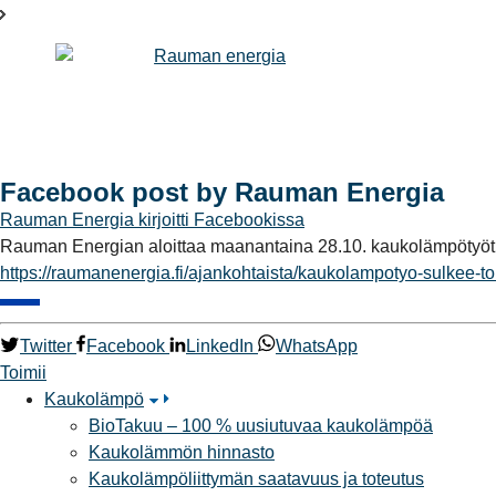
Facebook post by Rauman Energia
Rauman Energia
kirjoitti Facebookissa
Rauman Energian aloittaa maanantaina 28.10. kaukolämpötyöt N
https://raumanenergia.fi/ajankohtaista/kaukolampotyo-sulkee-t
Twitter
Facebook
LinkedIn
WhatsApp
Toimii
Kaukolämpö
BioTakuu – 100 % uusiutuvaa kaukolämpöä
Kaukolämmön hinnasto
Kaukolämpöliittymän saatavuus ja toteutus