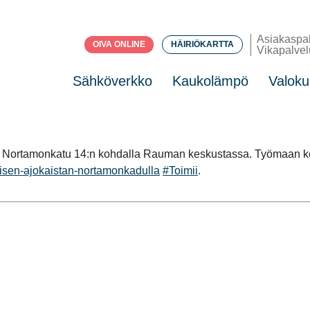
Asiakaspa
OIVA ONLINE
HÄIRIÖKARTTA
Vikapalvel
Sähköverkko
Kaukolämpö
Valoku
ortamonkatu 14:n kohdalla Rauman keskustassa. Työmaan kestok
oisen-ajokaistan-nortamonkadulla
#Toimii
.