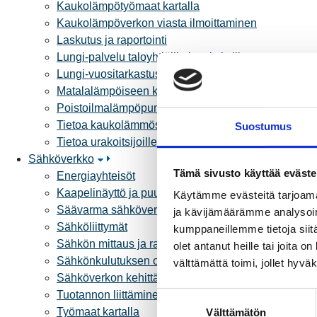
Kaukolämpötyömaat kartalla
Kaukolämpöverkon viasta ilmoittaminen
Laskutus ja raportointi
Lungi-palvelu taloyhtiöille ja yrityksille
Lungi-vuositarkastus kuluttajille
Matalalämpöiseen kaukolämpöön siirtyminen
Poistoilmalämpöpumppu kaukolämpötaloon
Tietoa kaukolämmöstä
Suostumus
Tietoa urakoitsijoille
Sähköverkko
Tämä sivusto käyttää eväste
Energiayhteisöt
Kaapelinäyttö ja puunkaatoapu
Käytämme evästeitä tarjoama
Säävarma sähköverkko
ja kävijämäärämme analysoim
Sähköliittymät
kumppaneillemme tietoja siitä
Sähkön mittaus ja raportointi
olet antanut heille tai joita 
Sähkönkulutuksen ohjaus kiinteistössä
välttämättä toimi, jollet hyvä
Sähköverkon kehittämissuunnitelma
Tuotannon liittäminen verkkoon
S
Työmaat kartalla
Välttämätön
u