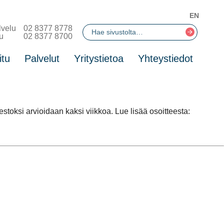
EN
lvelu
02 8377 8778
u
02 8377 8700
itu
Palvelut
Yritystietoa
Yhteystiedot
si arvioidaan kaksi viikkoa. Lue lisää osoitteesta: