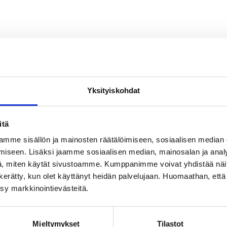
Yksityiskohdat
itä
mme sisällön ja mainosten räätälöimiseen, sosiaalisen median
iseen. Lisäksi jaamme sosiaalisen median, mainosalan ja analy
, miten käytät sivustoamme. Kumppanimme voivat yhdistää näitä t
on kerätty, kun olet käyttänyt heidän palvelujaan. Huomaathan, että 
ksy markkinointievästeitä.
Mieltymykset
Tilastot