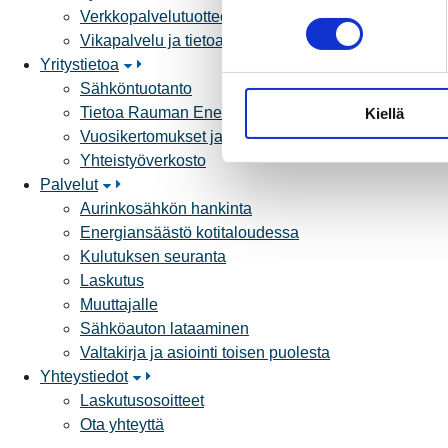
Verkkopalvelutuotteet ja hinnastot
o
Vikapalvelu ja tietoa jakeluhäiriöistä
s
Yritystietoa
t
Sähköntuotanto
u
Tietoa Rauman Energiasta
Kiellä
m
Vuosikertomukset ja asiakaslehti
u
Yhteistyöverkosto
k
Palvelut
s
Aurinkosähkön hankinta
e
Energiansäästö kotitaloudessa
n
Kulutuksen seuranta
v
Laskutus
a
Muuttajalle
l
Sähköauton lataaminen
i
Valtakirja ja asiointi toisen puolesta
n
Yhteystiedot
t
Laskutusosoitteet
a
Ota yhteyttä