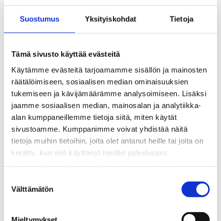
Kaukolämmön hinnasto
Suostumus
Yksityiskohdat
Tietoja
Kaukolämpöliittymän saatavuus ja toteutus
Kaukolämpötyömaat kartalla
Kaukolämpöverkon viasta ilmoittaminen
Tämä sivusto käyttää evästeitä
Laskutus ja raportointi
Käytämme evästeitä tarjoamamme sisällön ja mainosten
Lungi-palvelu taloyhtiöille ja yrityksille
räätälöimiseen, sosiaalisen median ominaisuuksien
Lungi-vuositarkastus kuluttajille
tukemiseen ja kävijämäärämme analysoimiseen. Lisäksi
Matalalämpöiseen kaukolämpöön siirtyminen
jaamme sosiaalisen median, mainosalan ja analytiikka-
Poistoilmalämpöpumppu kaukolämpötaloon
alan kumppaneillemme tietoja siitä, miten käytät
Tietoa kaukolämmöstä
sivustoamme. Kumppanimme voivat yhdistää näitä
Tietoa urakoitsijoille
tietoja muihin tietoihin, joita olet antanut heille tai joita on
Sähköverkko
kerätty, kun olet käyttänyt heidän palvelujaan.
Energiayhteisöt
Huomaathan, että sivustolla olevat videot eivät
Kaapelinäyttö ja puunkaatoapu
välttämättä toimi, jollet hyväksy markkinointievästeitä.
Säävarma sähköverkko
S
Sähköliittymät
Välttämätön
u
Sähkön mittaus ja raportointi
o
Sähkönkulutuksen ohjaus kiinteistössä
s
Mieltymykset