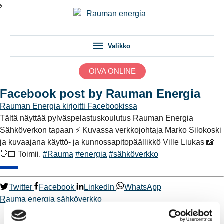
Valikko
OIVA ONLINE
Facebook post by Rauman Energia
Rauman Energia
kirjoitti Facebookissa
Tältä näyttää pylväspelastuskoulutus Rauman Energia
Sähköverkon tapaan ⚡️ Kuvassa verkkojohtaja Marko Silokoski
ja kuvaajana käyttö- ja kunnossapitopäällikkö Ville Liukas 📸
👋🏻 Toimii.
#Rauma
#energia
#sähköverkko
Twitter
Facebook
LinkedIn
WhatsApp
Rauma
energia
sähköverkko
Kaukolämpö
BioTakuu – 100 % uusiutuvaa kaukolämpöä