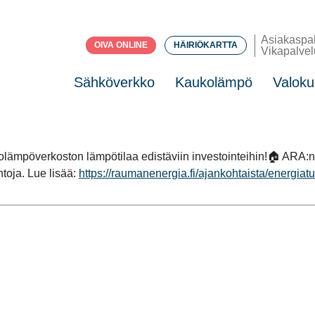
Asiakaspa
OIVA ONLINE
HÄIRIÖKARTTA
Vikapalvel
Sähköverkko
Kaukolämpö
Valoku
lämpöverkoston lämpötilaa edistäviin investointeihin!🏠 ARA:
toja. Lue lisää:
https://raumanenergia.fi/ajankohtaista/energi