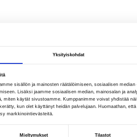
Yksityiskohdat
itä
mme sisällön ja mainosten räätälöimiseen, sosiaalisen median
iseen. Lisäksi jaamme sosiaalisen median, mainosalan ja analy
, miten käytät sivustoamme. Kumppanimme voivat yhdistää näitä t
on kerätty, kun olet käyttänyt heidän palvelujaan. Huomaathan, että 
ksy markkinointievästeitä.
Mieltymykset
Tilastot