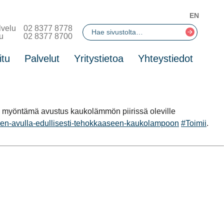
EN
lvelu
02 8377 8778
u
02 8377 8700
itu
Palvelut
Yritystietoa
Yhteystiedot
n myöntämä avustus kaukolämmön piirissä oleville
atuen-avulla-edullisesti-tehokkaaseen-kaukolampoon
#Toimii
.