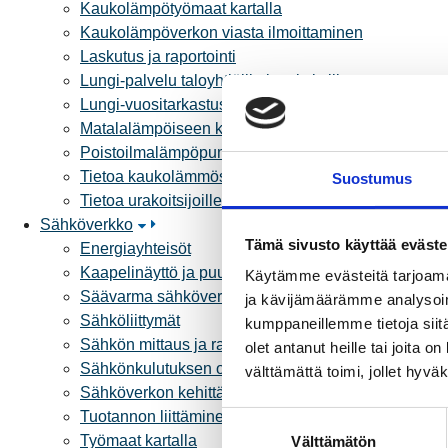
Kaukolämpötyömaat kartalla
Kaukolämpöverkon viasta ilmoittaminen
Laskutus ja raportointi
Lungi-palvelu taloyhtiöille ja yrityksille
Lungi-vuositarkastus kuluttajille
Matalalämpöiseen kaukolämpöön siirtyminen
Poistoilmalämpöpumppu kaukolämpötaloon
Tietoa kaukolämmöstä
Suostumus
Tietoa urakoitsijoille
Sähköverkko
Tämä sivusto käyttää eväste
Energiayhteisöt
Kaapelinäyttö ja puunkaatoapu
Käytämme evästeitä tarjoama
Säävarma sähköverkko
ja kävijämäärämme analysoim
Sähköliittymät
kumppaneillemme tietoja siitä
Sähkön mittaus ja raportointi
olet antanut heille tai joita 
Sähkönkulutuksen ohjaus kiinteistössä
välttämättä toimi, jollet hyvä
Sähköverkon kehittämissuunnitelma
Tuotannon liittäminen verkkoon
S
Työmaat kartalla
Välttämätön
u