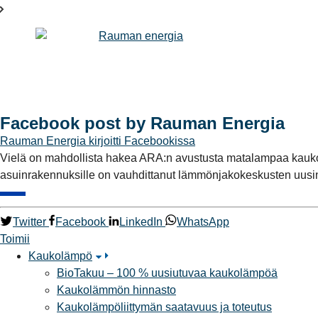
Facebook post by Rauman Energia
Rauman Energia
kirjoitti Facebookissa
Vielä on mahdollista hakea ARA:n avustusta matalampaa kauko
asuinrakennuksille on vauhdittanut lämmönjakokeskusten uusin
Twitter
Facebook
LinkedIn
WhatsApp
Toimii
Kaukolämpö
BioTakuu – 100 % uusiutuvaa kaukolämpöä
Kaukolämmön hinnasto
Kaukolämpöliittymän saatavuus ja toteutus