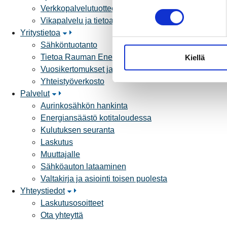
Verkkopalvelutuotteet ja hinnastot
o
Vikapalvelu ja tietoa jakeluhäiriöistä
s
Yritystietoa
t
Sähköntuotanto
u
Tietoa Rauman Energiasta
Kiellä
m
Vuosikertomukset ja asiakaslehti
u
Yhteistyöverkosto
k
Palvelut
s
Aurinkosähkön hankinta
e
Energiansäästö kotitaloudessa
n
Kulutuksen seuranta
v
Laskutus
a
Muuttajalle
l
Sähköauton lataaminen
i
Valtakirja ja asiointi toisen puolesta
n
Yhteystiedot
t
Laskutusosoitteet
a
Ota yhteyttä