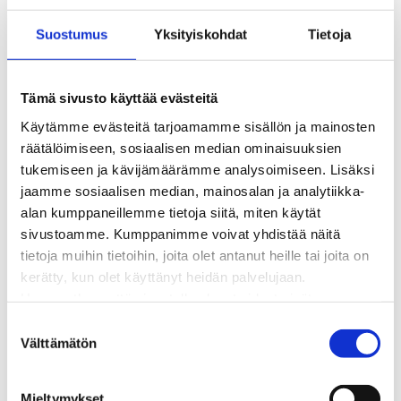
Kaukolämmön hinnasto
Suostumus
Yksityiskohdat
Tietoja
Kaukolämpöliittymän saatavuus ja toteutus
Kaukolämpötyömaat kartalla
Kaukolämpöverkon viasta ilmoittaminen
Tämä sivusto käyttää evästeitä
Laskutus ja raportointi
Käytämme evästeitä tarjoamamme sisällön ja mainosten
Lungi-palvelu taloyhtiöille ja yrityksille
räätälöimiseen, sosiaalisen median ominaisuuksien
Lungi-vuositarkastus kuluttajille
tukemiseen ja kävijämäärämme analysoimiseen. Lisäksi
Matalalämpöiseen kaukolämpöön siirtyminen
jaamme sosiaalisen median, mainosalan ja analytiikka-
Poistoilmalämpöpumppu kaukolämpötaloon
alan kumppaneillemme tietoja siitä, miten käytät
Tietoa kaukolämmöstä
sivustoamme. Kumppanimme voivat yhdistää näitä
Tietoa urakoitsijoille
tietoja muihin tietoihin, joita olet antanut heille tai joita on
Sähköverkko
kerätty, kun olet käyttänyt heidän palvelujaan.
Energiayhteisöt
Huomaathan, että sivustolla olevat videot eivät
Kaapelinäyttö ja puunkaatoapu
välttämättä toimi, jollet hyväksy markkinointievästeitä.
Säävarma sähköverkko
S
Sähköliittymät
Välttämätön
u
Sähkön mittaus ja raportointi
o
Sähkönkulutuksen ohjaus kiinteistössä
s
Mieltymykset