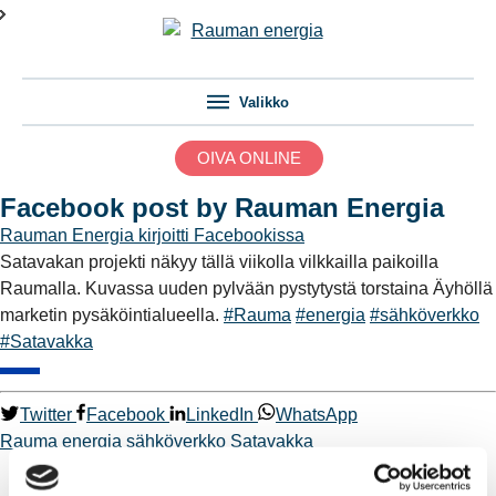
Valikko
OIVA ONLINE
Facebook post by Rauman Energia
Rauman Energia
kirjoitti Facebookissa
Satavakan projekti näkyy tällä viikolla vilkkailla paikoilla
Raumalla. Kuvassa uuden pylvään pystytystä torstaina Äyhöllä
marketin pysäköintialueella.
#Rauma
#energia
#sähköverkko
#Satavakka
Twitter
Facebook
LinkedIn
WhatsApp
Rauma
energia
sähköverkko
Satavakka
Kaukolämpö
BioTakuu – 100 % uusiutuvaa kaukolämpöä