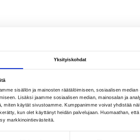
Yksityiskohdat
itä
mme sisällön ja mainosten räätälöimiseen, sosiaalisen median
iseen. Lisäksi jaamme sosiaalisen median, mainosalan ja analy
, miten käytät sivustoamme. Kumppanimme voivat yhdistää näitä t
on kerätty, kun olet käyttänyt heidän palvelujaan. Huomaathan, että 
ksy markkinointievästeitä.