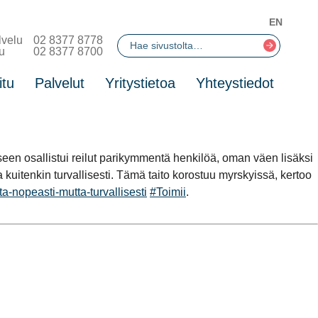
EN
lvelu
02 8377 8778
u
02 8377 8700
itu
Palvelut
Yritystietoa
Yhteystiedot
seen osallistui reilut parikymmentä henkilöä, oman väen lisäksi
kuitenkin turvallisesti. Tämä taito korostuu myrskyissä, kertoo
ta-nopeasti-mutta-turvallisesti
#Toimii
.