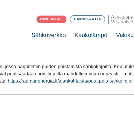
Asiakaspa
OIVA ONLINE
HÄIRIÖKARTTA
Vikapalvel
Sähköverkko
Kaukolämpö
Valoku
 jossa harjoiteltiin puiden poistamista sähkölinjoilta. Koulutuk
vat puut saadaan pois linjoilta mahdollisimman nopeasti – mutta 
sta:
https://raumanenergia.fi/ajankohtaista/puut-pois-sahkolinjoil