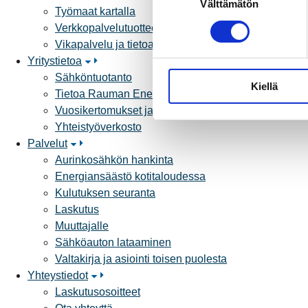
Välttämätön
u
Työmaat kartalla
o
Verkkopalvelutuotteet ja hinnastot
s
Vikapalvelu ja tietoa jakeluhäiriöistä
t
Yritystietoa
u
Sähköntuotanto
Kiellä
m
Tietoa Rauman Energiasta
u
Vuosikertomukset ja asiakaslehti
k
Yhteistyöverkosto
s
Palvelut
e
Aurinkosähkön hankinta
n
Energiansäästö kotitaloudessa
v
Kulutuksen seuranta
a
Laskutus
l
Muuttajalle
i
Sähköauton lataaminen
n
Valtakirja ja asiointi toisen puolesta
t
Yhteystiedot
a
Laskutusosoitteet