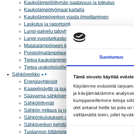
Kaukolämpöliittymän saatavuus ja toteutus
Kaukolämpötyömaat kartalla
Kaukolämpöverkon viasta ilmoittaminen
Laskutus ja raportointi
Lungi-palvelu taloyhtiöille ja yrityksille
Lungi-vuositarkastus kuluttajille
Matalalämpöiseen kaukolämpöön siirtyminen
Poistoilmalämpöpumppu kaukolämpötaloon
Suostumus
Tietoa kaukolämmöstä
Tietoa urakoitsijoille
Sähköverkko
Tämä sivusto käyttää eväste
Energiayhteisöt
Käytämme evästeitä tarjoama
Kaapelinäyttö ja puunkaatoapu
ja kävijämäärämme analysoim
Säävarma sähköverkko
kumppaneillemme tietoja siitä
Sähköliittymät
olet antanut heille tai joita 
Sähkön mittaus ja raportointi
välttämättä toimi, jollet hyvä
Sähkönkulutuksen ohjaus kiinteistössä
Sähköverkon kehittämissuunnitelma
S
Tuotannon liittäminen verkkoon