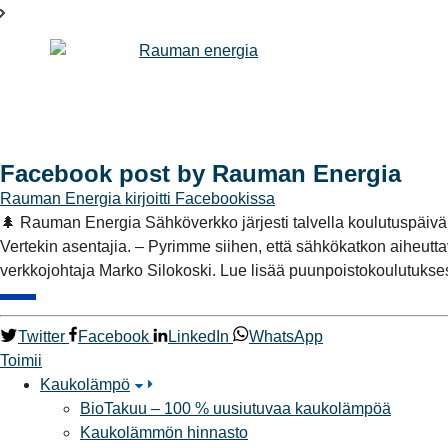
Facebook post by Rauman Energia
Rauman Energia
kirjoitti Facebookissa
🌲 Rauman Energia Sähköverkko järjesti talvella koulutuspäivän,
Vertekin asentajia. – Pyrimme siihen, että sähkökatkon aiheutta
verkkojohtaja Marko Silokoski. Lue lisää puunpoistokoulutukse
Twitter
Facebook
LinkedIn
WhatsApp
Toimii
Kaukolämpö
BioTakuu – 100 % uusiutuvaa kaukolämpöä
Kaukolämmön hinnasto