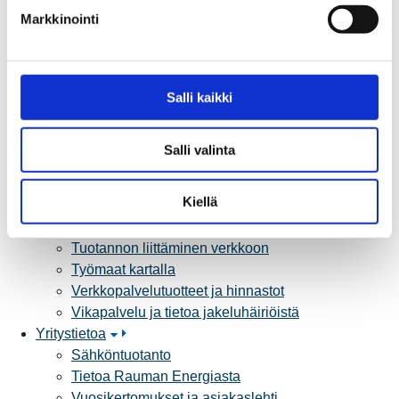
k
Poistoilmalämpöpumppu kaukolämpötaloon
Markkinointi
s
Tietoa kaukolämmöstä
e
Tietoa urakoitsijoille
n
Sähköverkko
v
Salli kaikki
Energiayhteisöt
a
Kaapelinäyttö ja puunkaatoapu
l
Säävarma sähköverkko
Salli valinta
i
Sähköliittymät
n
Sähkön mittaus ja raportointi
t
Kiellä
Sähkönkulutuksen ohjaus kiinteistössä
a
Sähköverkon kehittämissuunnitelma
Tuotannon liittäminen verkkoon
Työmaat kartalla
Verkkopalvelutuotteet ja hinnastot
Vikapalvelu ja tietoa jakeluhäiriöistä
Yritystietoa
Sähköntuotanto
Tietoa Rauman Energiasta
Vuosikertomukset ja asiakaslehti