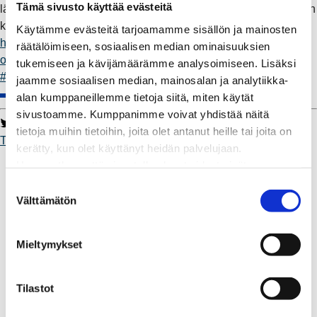
Tämä sivusto käyttää evästeitä
lämmitysmuodon vaihtaminen häiritsee mahdollisimman vähän
kiinteistön käyttäjää, Järvenpää kertoo. Lue lisää:
Käytämme evästeitä tarjoamamme sisällön ja mainosten
https://raumanenergia.fi/ajankohtaista/reo-x-rauman-akku-oy-
räätälöimiseen, sosiaalisen median ominaisuuksien
oljylammityksesta-ymparistoystavalliseen-kaukolampoon
tukemiseen ja kävijämäärämme analysoimiseen. Lisäksi
#Toimii
.
jaamme sosiaalisen median, mainosalan ja analytiikka-
alan kumppaneillemme tietoja siitä, miten käytät
sivustoamme. Kumppanimme voivat yhdistää näitä
Twitter
Facebook
LinkedIn
WhatsApp
tietoja muihin tietoihin, joita olet antanut heille tai joita on
Toimii
kerätty, kun olet käyttänyt heidän palvelujaan.
Kaukolämpö
Huomaathan, että sivustolla olevat videot eivät
BioTakuu – 100 % uusiutuvaa kaukolämpöä
välttämättä toimi, jollet hyväksy markkinointievästeitä.
S
Kaukolämmön hinnasto
Välttämätön
u
Kaukolämpöliittymän saatavuus ja toteutus
o
Kaukolämpötyömaat kartalla
s
Kaukolämpöverkon viasta ilmoittaminen
Mieltymykset
t
Laskutus ja raportointi
u
Lungi-palvelu taloyhtiöille ja yrityksille
m
Tilastot
Lungi-vuositarkastus kuluttajille
u
Matalalämpöiseen kaukolämpöön siirtyminen