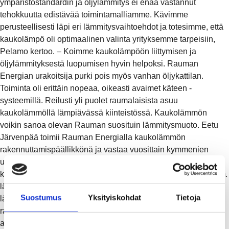
ympäristöstandardin ja öljylämmitys ei enää vastannut
tehokkuutta edistävää toimintamalliamme. Kävimme
perusteellisesti läpi eri lämmitysvaihtoehdot ja totesimme, että
kaukolämpö oli optimaalinen valinta yrityksemme tarpeisiin,
Pelamo kertoo. – Koimme kaukolämpöön liittymisen ja
öljylämmityksestä luopumisen hyvin helpoksi. Rauman
Energian urakoitsija purki pois myös vanhan öljykattilan.
Toiminta oli erittäin nopeaa, oikeasti avaimet käteen -
systeemillä. Reilusti yli puolet raumalaisista asuu
kaukolämmöllä lämpiävässä kiinteistössä. Kaukolämmön
voikin sanoa olevan Rauman suosituin lämmitysmuoto. Eetu
Järvenpää toimii Rauman Energialla kaukolämmön
rakennuttamispäällikkönä ja vastaa vuosittain kymmenien
uusien kaukolämpöliittymien rakentamisesta. – Jokainen uusi
kaukolämpökohde kartoitetaan ensin tarkoin, eli mietimme mm.
lämmönjakokeskuksen sijoittamisen ja tontin putkireitit sekä
Suostumus
Yksityiskohdat
Tietoja
läpiviennit tarkasti yhdessä asiakkaan kanssa. Itse liittymän
rakentamisessa ja asennustöissä käytämme luotettavia
alihankkijoita ja kumppaneita. Työ tehdään siten, että