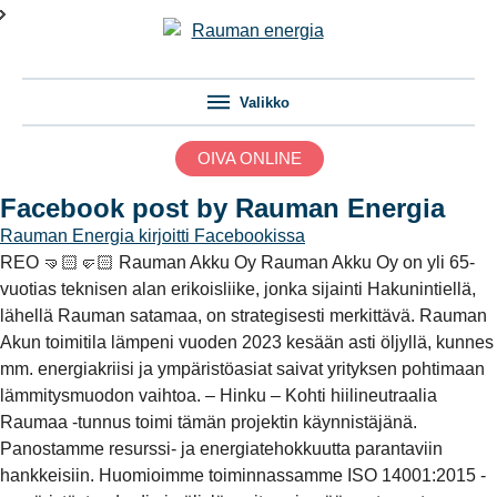
Valikko
OIVA ONLINE
Facebook post by Rauman Energia
Rauman Energia
kirjoitti Facebookissa
REO 🤜🏻🤛🏻 Rauman Akku Oy Rauman Akku Oy on yli 65-
vuotias teknisen alan erikoisliike, jonka sijainti Hakunintiellä,
lähellä Rauman satamaa, on strategisesti merkittävä. Rauman
Akun toimitila lämpeni vuoden 2023 kesään asti öljyllä, kunnes
mm. energiakriisi ja ympäristöasiat saivat yrityksen pohtimaan
lämmitysmuodon vaihtoa. – Hinku – Kohti hiilineutraalia
Raumaa -tunnus toimi tämän projektin käynnistäjänä.
Panostamme resurssi- ja energiatehokkuutta parantaviin
hankkeisiin. Huomioimme toiminnassamme ISO 14001:2015 -